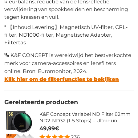
kleurbalans, reductie van de lensreflectie,
verwijdering van spookbeelden en bescherming
tegen krassen en vuil.
* 【Inhoud Levering】Magnetisch UV-filter, CPL-
filter, ND1000-filter, Magnetische Adapter,
Filtertas
K&F CONCEPT is wereldwijd het bestverkochte
merk voor camera-accessoires en lensfilters
online. Bron: Euromonitor, 2024.
Klik hier om de filterfuncties te bekijken
Gerelateerde producten
K&F Concept Variabel ND Filter 82mm
ND2-ND32 (1-5 Stops) – Ultradun
Weerbestendig – Nano Xcel
49,99€
236