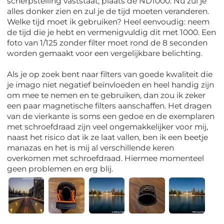
scherpstelling vaststaat, plaats de ND1000. Nu zul je
alles donker zien en zul je de tijd moeten veranderen.
Welke tijd moet ik gebruiken? Heel eenvoudig: neem
de tijd die je hebt en vermenigvuldig dit met 1000. Een
foto van 1/125 zonder filter moet rond de 8 seconden
worden gemaakt voor een vergelijkbare belichting.
Als je op zoek bent naar filters van goede kwaliteit die
je imago niet negatief beïnvloeden en heel handig zijn
om mee te nemen en te gebruiken, dan zou ik zeker
een paar magnetische filters aanschaffen. Het dragen
van de vierkante is soms een gedoe en de exemplaren
met schroefdraad zijn veel ongemakkelijker voor mij,
naast het risico dat ik ze laat vallen, ben ik een beetje
manazas en het is mij al verschillende keren
overkomen met schroefdraad. Hiermee momenteel
geen problemen en erg blij.