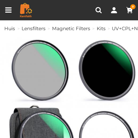
Productvergelijken (0)
RECENT BEKEKEN
0
Huis
Lensfilters
Magnetic Filters
Kits
UV+CPL+ND