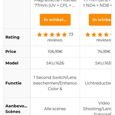
77mm (UV + CPL + N
t ND4 + ND8 +
D1000 + Basisring) 1s
+ ND1000 Neutr
Snelle Installatie met
ichtheid Filter 
In winkelwagen
In winkel
28 Lagen Coating - N
et 28 Laags Me
ano Xcel Serie
dig Gecoat HD 
ch Glas en 4 Del
73
Rating
ilterzak Nano Xc
reviews.
reviews.
rie
Price
106,99€
74,99€
Model
SKU.1626
SKU.1635
1 Second Switch/Lens
Functie
beschermen/Enhance
Lichtreductie-e
Color &
Video
Aanbevolen
Alle scènes
Shooting/Land
Scènes
Fotografie