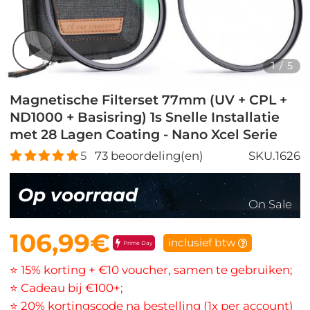
1
/
5
Magnetische Filterset 77mm (UV + CPL +
ND1000 + Basisring) 1s Snelle Installatie
met 28 Lagen Coating - Nano Xcel Serie
5
73
beoordeling(en)
SKU.1626
Op voorraad
On Sale
106,99€
inclusief btw
Prime Day
⭐ 15% korting + €10 voucher, samen te gebruiken;
⭐ Cadeau bij €100+;
⭐ 20% kortingscode na bestelling (1x per account)