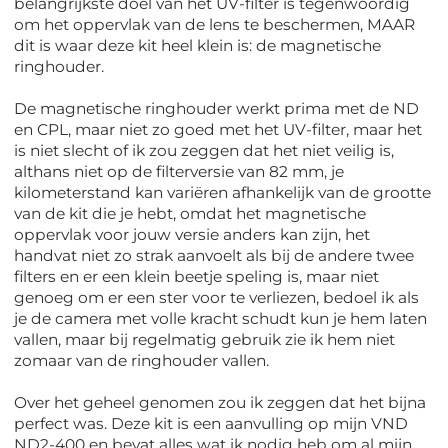
belangrijkste doel van het UV-filter is tegenwoordig
om het oppervlak van de lens te beschermen, MAAR
dit is waar deze kit heel klein is: de magnetische
ringhouder.
De magnetische ringhouder werkt prima met de ND
en CPL, maar niet zo goed met het UV-filter, maar het
is niet slecht of ik zou zeggen dat het niet veilig is,
althans niet op de filterversie van 82 mm, je
kilometerstand kan variëren afhankelijk van de grootte
van de kit die je hebt, omdat het magnetische
oppervlak voor jouw versie anders kan zijn, het
handvat niet zo strak aanvoelt als bij de andere twee
filters en er een klein beetje speling is, maar niet
genoeg om er een ster voor te verliezen, bedoel ik als
je de camera met volle kracht schudt kun je hem laten
vallen, maar bij regelmatig gebruik zie ik hem niet
zomaar van de ringhouder vallen.
Over het geheel genomen zou ik zeggen dat het bijna
perfect was. Deze kit is een aanvulling op mijn VND
ND2-400 en bevat alles wat ik nodig heb om al mijn