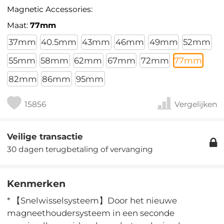
Magnetic Accessories:
Maat:
77mm
37mm
40.5mm
43mm
46mm
49mm
52mm
55mm
58mm
62mm
67mm
72mm
77mm
82mm
86mm
95mm
15856
Vergelijken
Veilige transactie
30 dagen terugbetaling of vervanging
Kenmerken
* 【Snelwisselsysteem】Door het nieuwe
magneethoudersysteem in een seconde