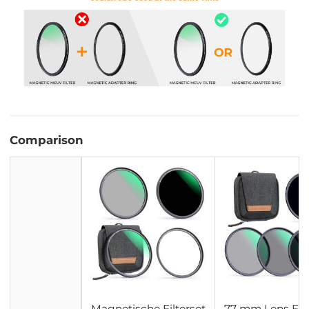
Comparison
Magnetische Filterset
77 mm Lens Filt