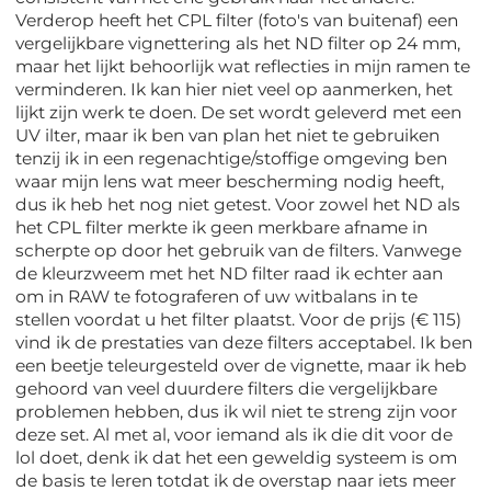
Verderop heeft het CPL filter (foto's van buitenaf) een
vergelijkbare vignettering als het ND filter op 24 mm,
maar het lijkt behoorlijk wat reflecties in mijn ramen te
verminderen. Ik kan hier niet veel op aanmerken, het
lijkt zijn werk te doen. De set wordt geleverd met een
UV ilter, maar ik ben van plan het niet te gebruiken
tenzij ik in een regenachtige/stoffige omgeving ben
waar mijn lens wat meer bescherming nodig heeft,
dus ik heb het nog niet getest. Voor zowel het ND als
het CPL filter merkte ik geen merkbare afname in
scherpte op door het gebruik van de filters. Vanwege
de kleurzweem met het ND filter raad ik echter aan
om in RAW te fotograferen of uw witbalans in te
stellen voordat u het filter plaatst. Voor de prijs (€ 115)
vind ik de prestaties van deze filters acceptabel. Ik ben
een beetje teleurgesteld over de vignette, maar ik heb
gehoord van veel duurdere filters die vergelijkbare
problemen hebben, dus ik wil niet te streng zijn voor
deze set. Al met al, voor iemand als ik die dit voor de
lol doet, denk ik dat het een geweldig systeem is om
de basis te leren totdat ik de overstap naar iets meer