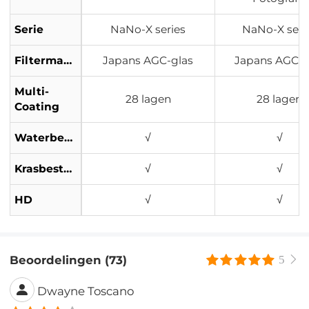
Serie
NaNo-X series
NaNo-X seri
Filtermateriaal
Japans AGC-glas
Japans AGC-g
Multi-
28 lagen
28 lagen
Coating
Waterbestendig
√
√
Krasbestendig
√
√
HD
√
√
Beoordelingen (73)
5
Dwayne Toscano