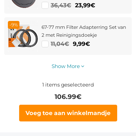
36,43€
23,99€
-9%
67-77 mm Filter Adapterring Set van
2 met Reinigingsdoekje
11,04€
9,99€
Show More
1
items geselecteerd
106.99
€
Voeg toe aan winkelmandje