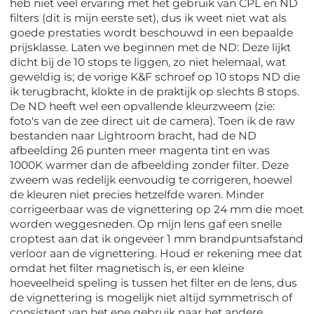
heb niet veel ervaring met het gebruik van CPL en ND
filters (dit is mijn eerste set), dus ik weet niet wat als
goede prestaties wordt beschouwd in een bepaalde
prijsklasse. Laten we beginnen met de ND: Deze lijkt
dicht bij de 10 stops te liggen, zo niet helemaal, wat
geweldig is; de vorige K&F schroef op 10 stops ND die
ik terugbracht, klokte in de praktijk op slechts 8 stops.
De ND heeft wel een opvallende kleurzweem (zie:
foto's van de zee direct uit de camera). Toen ik de raw
bestanden naar Lightroom bracht, had de ND
afbeelding 26 punten meer magenta tint en was
1000K warmer dan de afbeelding zonder filter. Deze
zweem was redelijk eenvoudig te corrigeren, hoewel
de kleuren niet precies hetzelfde waren. Minder
corrigeerbaar was de vignettering op 24 mm die moet
worden weggesneden. Op mijn lens gaf een snelle
croptest aan dat ik ongeveer 1 mm brandpuntsafstand
verloor aan de vignettering. Houd er rekening mee dat
omdat het filter magnetisch is, er een kleine
hoeveelheid speling is tussen het filter en de lens, dus
de vignettering is mogelijk niet altijd symmetrisch of
consistent van het ene gebruik naar het andere.