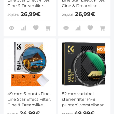
Cine & Dreamlike
Cine & Dreamlike
Special-filter, 18-laags
Special Filter, 18-laags
26,99€
26,99€
29,63€
29,63€
gecoat optisch glas
gecoat optisch glas
met 3
met 3
stofzuigerdoeken -
stofzuigerdoeken -
Nano-Klear-serie
Nano-Klear-serie
49 mm 6-punts Fine-
82 mm variabel
Line Star Effect Filter,
sterrenfilter (4-8
Cine & Dreamlike
punten), verstelbaar
Special Filter, 18-laags
kruisvormig
24,99€
49,99€
26,21€
61,55€