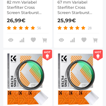
82 mm Variabel
67 mm Variabel
Sterfilter Cross
Sterfilter Cross
Screen Starburst
Screen Starburst
Filter met 18 Laags
Filter met 18 Laags
26,99€
25,99€
Coating Ultraslank
Coating Ultraslank
Optisch Glas
Optisch Glas
56
28
Lensfilter Nano Klear
Lensfilter Nano Klear
Serie
Serie
HOT
HOT