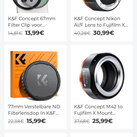
K&F Concept 67mm
K&F Concept Nikon
Filter Clip voor
AI/F Lens to Fujifilm X
Smartphone –
Mount Adapter
13,99€
30,99€
14,81€
40,28€
Compatibel met
iPhone & Samsung
77mm Verstelbare ND
K&F Concept M42 to
Filterlensdop In K&F
Fujifilm X Mount
Concept Kleurendoos
Adapter
15,99€
25,99€
22,38€
37,68€
Voor Variabel Grijsfilter
ND Filter