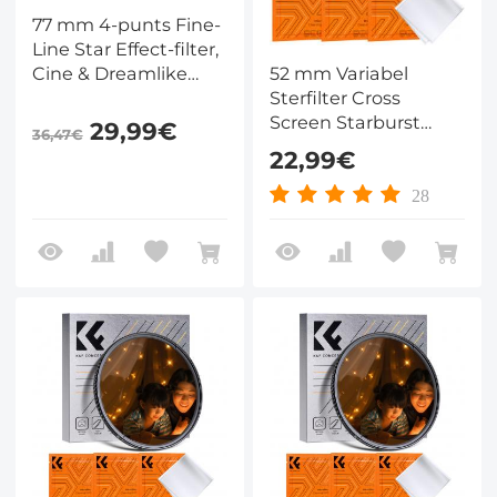
77 mm 4-punts Fine-
Line Star Effect-filter,
Cine & Dreamlike
52 mm Variabel
Special-filter, 18-laags
Sterfilter Cross
gecoat optisch glas
Screen Starburst
29,99€
36,47€
met 3
Filter met 18 Laags
22,99€
stofzuigerdoeken -
Coating Ultraslank
Nano-Klear-serie
Optisch Glas
28
Lensfilter Nano Klear
Serie