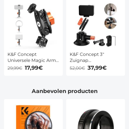
K&F Concept
K&F Concept 3"
Universele Magic Arm
Zuignap
met Cold Shoe
Camerabevestiging
17,99€
37,99€
29,99€
52,00€
met Magische Arm
Aanbevolen producten