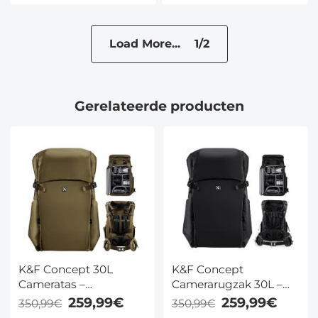
fotografie van
fotografie van
waterreflecties -
waterreflecties -
Nano-Xcel-serie
Nano-Xcel-serie
Load More... 1/2
Gerelateerde producten
K&F Concept 30L
K&F Concept
Cameratas –
Camerarugzak 30L –
Professionele
Professionele
259,99€
259,99€
350,99€
350,99€
Waterdichte DSLR
Waterdichte DSLR-Tas