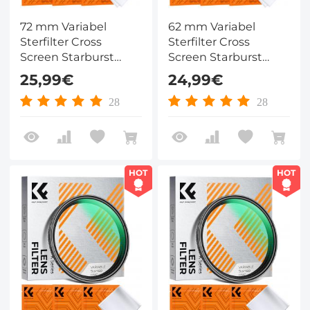
72 mm Variabel
62 mm Variabel
Sterfilter Cross
Sterfilter Cross
Screen Starburst
Screen Starburst
Filter met 18 Laags
Filter met 18 Laags
25,99€
24,99€
Coating Ultraslank
Coating Ultraslank
Optisch Glas
Optisch Glas
28
28
Lensfilter Nano Klear
Lensfilter Nano Klear
Serie
Serie
HOT
HOT