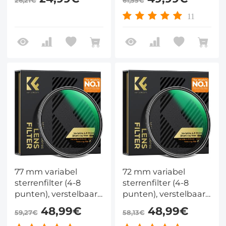
gecoat optisch glas
sterrenfilter met 28
met 3
meerlaags gecoate
11
stofzuigerdoeken -
optische glazen voor
Nano-Klear-serie
nachtfotografie,
sieradenfotografie en
fotografie van
waterreflecties -
Nano-Xcel-serie
77 mm variabel
72 mm variabel
sterrenfilter (4-8
sterrenfilter (4-8
punten), verstelbaar
punten), verstelbaar
kruisvormig
kruisvormig
48,99€
48,99€
59,27€
58,13€
sterrenfilter met 28
sterrenfilter met 28