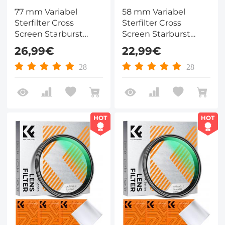
77 mm Variabel
58 mm Variabel
Sterfilter Cross
Sterfilter Cross
Screen Starburst
Screen Starburst
Filter met 18 Laags
Filter met 18 Laags
26,99€
22,99€
Coating Ultraslank
Coating Ultraslank
Optisch Glas
Optisch Glas
28
28
Lensfilter Nano Klear
Lensfilter Nano Klear
Serie
Serie
HOT
HOT