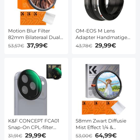
Motion Blur Filter
OM-EOS M Lens
82mm Bilateraal Dual
Adapter Handmatige
Motion Optisch Glas
Focus Compatibele
37,99€
29,99€
53,57€
43,78€
voor Cameralens
Olympus OM Lenzen
voor Canon EOS M
Camera Lichaam
K&F CONCEPT FCA01
58mm Zwart Diffusie
Snap-On CPL-filter
Mist Effect 1/4 &
voor iPhone 17 Pro
Variabel ND2-32 (1-5
29,99€
64,99€
31,91€
53,00€