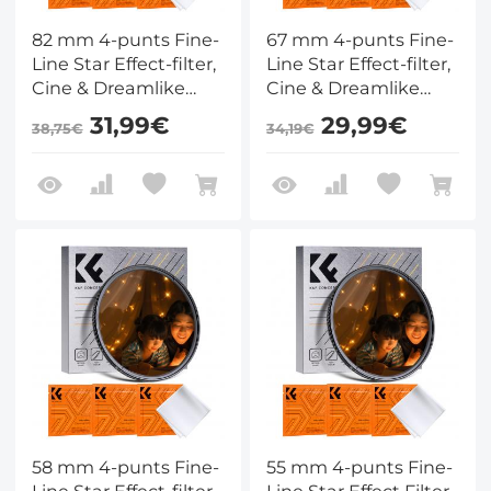
82 mm 4-punts Fine-
67 mm 4-punts Fine-
Line Star Effect-filter,
Line Star Effect-filter,
Cine & Dreamlike
Cine & Dreamlike
Special-filter, 18-laags
Special-filter, 18-laags
31,99€
29,99€
38,75€
34,19€
gecoat optisch glas
gecoat optisch glas
met 3
met 3
stofzuigerdoeken -
stofzuigerdoeken -
Nano-Klear-serie
Nano-Klear-serie
58 mm 4-punts Fine-
55 mm 4-punts Fine-
Line Star Effect-filter,
Line Star Effect Filter,