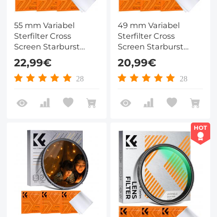
55 mm Variabel
49 mm Variabel
Sterfilter Cross
Sterfilter Cross
Screen Starburst
Screen Starburst
Filter met 18 Laags
Filter met 18 Laags
22,99€
20,99€
Coating Ultraslank
Coating Ultraslank
Optisch Glas
Optisch Glas
28
28
Lensfilter Nano Klear
Lensfilter Nano Klear
Serie
Serie
HOT