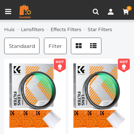
Productvergelijken (0)
RECENT BEKEKEN
0
Huis
Lensfilters
Effects Filters
Star Filters
Standaard
Filter
HOT
HOT