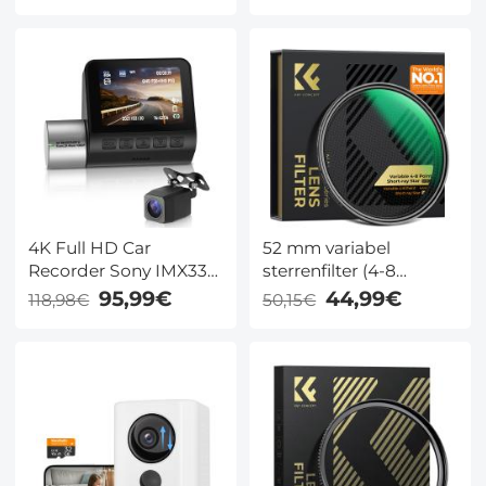
Compatibel Met Alle 62
Full HD Video, 360°
mm Cameralens en 77
Beeld Pan/Tilt
mm Filters
Huisbeveiligingscamera
met Kleuren
Nachtzicht, Eenvoudig
te Installeren, PIR
Alarm, 3 stuks,
Kentfaith
4K Full HD Car
52 mm variabel
Recorder Sony IMX335,
sterrenfilter (4-8
ingebouwde WiFi GPS
punten), verstelbaar
95,99€
44,99€
118,98€
50,15€
Smart Car Recorder
kruisvormig
Car, ADAS, 2-inch IPS
sterrenfilter met 28
LCD, 140° FOV, Wide
meerlaags gecoate
Dynamic, Night Vision
optische glazen voor
Ondersteuning Dual
nachtfotografie,
Camera
sieradenfotografie en
fotografie van
waterreflecties - Nano-