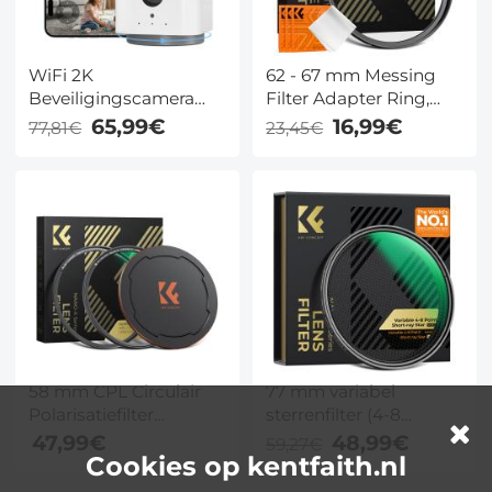
Xcel-serie
WiFi 2K
62 - 67 mm Messing
Beveiligingscamera
Filter Adapter Ring,
Binnen met Accu 32GB
Opvoerring
65,99€
16,99€
77,81€
23,45€
SD kaart Nachtzicht en
Compatibel Met Alle 62
2 weg Audio Kentfaith
mm Cameralens en 67
mm Filters
58 mm CPL Circulair
77 mm variabel
Polarisatiefilter
sterrenfilter (4-8
Magnetische Lens
punten), verstelbaar
47,99€
48,99€
59,27€
Cookies op kentfaith.nl
Filter HD Waterdicht
kruisvormig
Anti Kras
sterrenfilter met 28