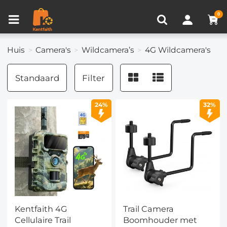
Productvergelijken (0)
RECENT BEKEKEN
0
Huis
Camera's
Wildcamera’s
4G Wildcamera's
Standaard
Filter
24%
32%
Kentfaith 4G
Trail Camera
Cellulaire Trail
Boomhouder met