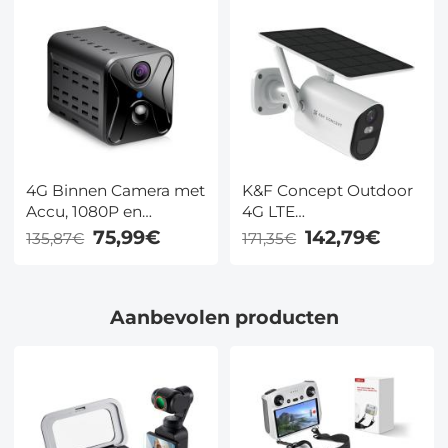
15X hybride zoom,
15X hybride zoom,
12000mAh batterij, 6W
12000mAh batterij, 6W
zonnepaneel, Voor
zonnepaneel, Voor
buiten grote gebied
buiten grote gebied
monitor, KentFaith
monitor, KentFaith
4G Binnen Camera met
K&F Concept Outdoor
Accu, 1080P en
4G LTE
Infrarood Nachtzicht
Bewakingscamera
75,99€
142,79€
135,87€
171,35€
Draadloos, PIR Human
Sensing +AI Human
Shape Detection,
Aanbevolen producten
Verschillende
installatiestructuren,
met 3m Verlengkabel
US Versie 4G Solar
Camera