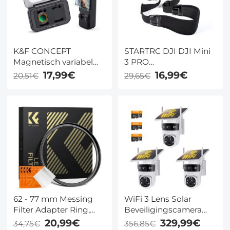
K&F CONCEPT
STARTRC DJI DJI Mini
Magnetisch variabel
3 PRO
ND2-32 filter,
Afstandsbediening
17,99€
16,99€
20,51€
29,65€
compatibel met DJI
met Scherm (DJI RC) /
Osmo Pocket 3, K-
DJI RC Pro
serie, instelbaar ND-
Afstandsbediening
filter met 1-5 stops,
met Scherm Speciale
accessoire voor
Band
actiecamera's,
meerlaags gecoat HD
optisch glas.
62 - 77 mm Messing
WiFi 3 Lens Solar
Filter Adapter Ring,
Beveiligingscamera
Opvoerring
Draadloos Buiten, 6MP
20,99€
329,99€
34,75€
356,85€