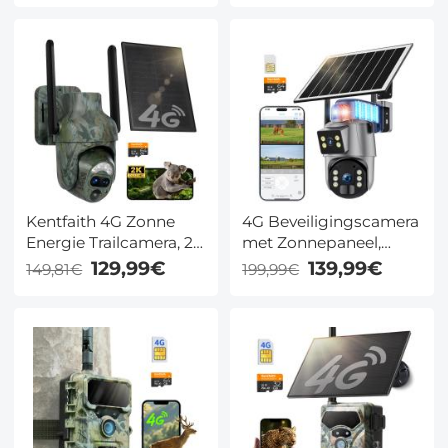
Kentfaith
Kentfaith 4G Zonne
4G Beveiligingscamera
Energie Trailcamera, 2K
met Zonnepaneel,
360° Live Streaming,
Accu en Simkaart, Dual
129,99€
139,99€
149,81€
199,99€
Bewegingsgeactiveerd
Lens 6MP, 360° Live
Nachtzicht, IP66
View en Nachtzicht –
Kentfaith