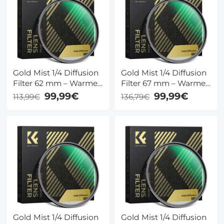
Gold Mist 1/4 Diffusion
Gold Mist 1/4 Diffusion
Filter 62 mm – Warme
Filter 67 mm – Warme
Cinematic Gloed voor
Cinematic Gloed voor
99,99€
99,99€
113,99€
136,79€
Portret & Video, Nano
Portret & Video, Nano
Coating – K&F Concept
Coating – K&F Concept
Gold Mist 1/4 Diffusion
Gold Mist 1/4 Diffusion