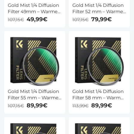
Gold Mist 1/4 Diffusion
Gold Mist 1/4 Diffusion
Filter 49mm – Warme
Filter 52 mm – Warme
Cinematic Gloed voor
Cinematic Gloed voor
49,99€
79,99€
107,15€
107,15€
Portret & Video, Nano
Portret & Video, Nano
Coating – K&F Concept
Coating – K&F Concept
Gold Mist 1/4 Diffusion
Gold Mist 1/4 Diffusion
Filter 55 mm – Warme
Filter 58 mm – Warme
Cinematic Gloed voor
Cinematic Gloed voor
89,99€
89,99€
107,15€
113,99€
Portret & Video, Nano
Portret & Video, Nano
Coating – K&F Concept
Coating – K&F Concept