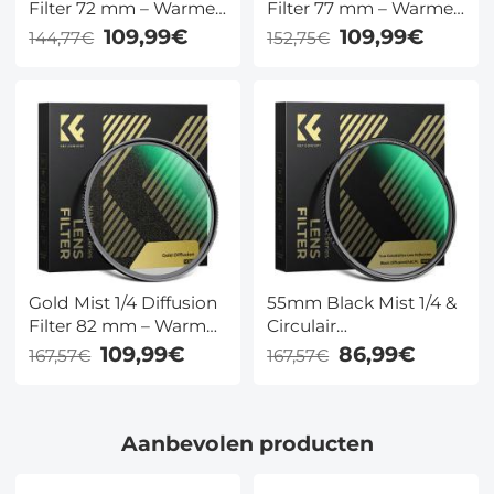
Filter 72 mm – Warme
Filter 77 mm – Warme
Cinematic Gloed voor
Cinematic Gloed voor
109,99€
109,99€
144,77€
152,75€
Portret & Video, Nano
Portret & Video, Nano
Coating – K&F Concept
Coating – K&F Concept
Gold Mist 1/4 Diffusion
55mm Black Mist 1/4 &
Filter 82 mm – Warme
Circulair
Cinematic Gloed voor
Polarisatiefilter 2-in-1
109,99€
86,99€
167,57€
167,57€
Portret & Video, Nano
Filmisch
Coating – K&F Concept
Polarisatiefilter met 28-
laags coating voor
Aanbevolen producten
cameralenzen uit de
Nano-Xcel-serie