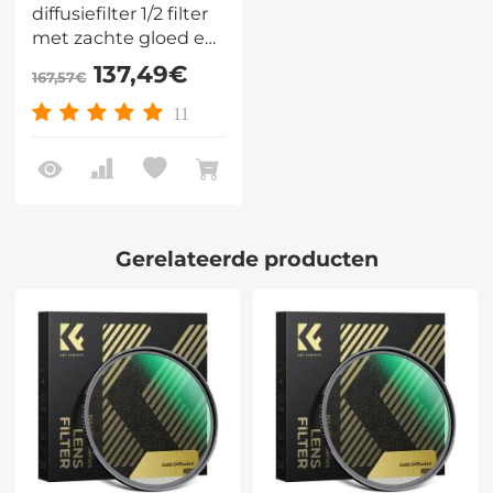
diffusiefilter 1/2 filter
met zachte gloed en
warme highlights,
137,49€
167,57€
vintage cinematische
uitstraling,
11
cameralensfilter,
Nano-Xcel-serie
Gerelateerde producten