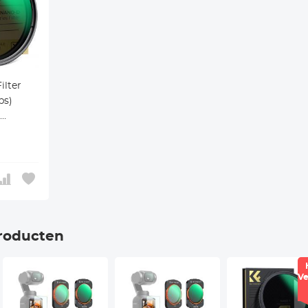
ilter
ps)
4 Lagen
azzle
roducten
Ve