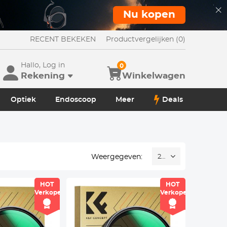
Nu kopen
RECENT BEKEKEN
Productvergelijken (0)
Hallo, Log in
0
Rekening
Winkelwagen
Optiek
Endoscoop
Meer
Deals
Weergegeven:
24
HOT
HOT
Verkoper
Verkoper