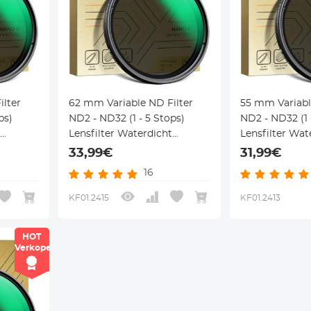
lter
62 mm Variable ND Filter
55 mm Variabl
ps)
ND2 - ND32 (1 - 5 Stops)
ND2 - ND32 (1 
Lensfilter Waterdicht
Lensfilter Wat
4 Lagen
Krasbestendig Met 24 Lagen
Krasbestendig
33,99€
31,99€
azzle
Nanocoating Nano Dazzle
Nanocoating 
16
Serie
Serie
KF01.2415
KF01.2413
HOT
Verkoper