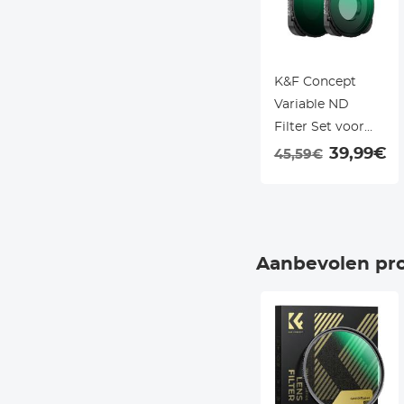
K&F Concept
Variable ND
Filter Set voor
GoPro Hero
39,99€
45,59€
13/12/11/10/9
Black, ND2–32 &
ND32–512
Lichtreductie
Aanbevolen pr
Filters,
Meervoudig
Gecoat HD Glas