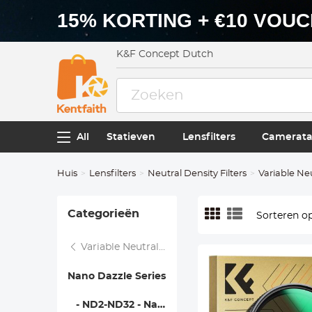
15% KORTING + €10 VOU
K&F Concept Dutch
All
Statieven
Lensfilters
Camerata
Huis
Lensfilters
Neutral Density Filters
Variable Ne
Categorieën
Sorteren op
Variable Neutral Density
Nano Dazzle Series
- ND2-ND32 - Nano Dazzle