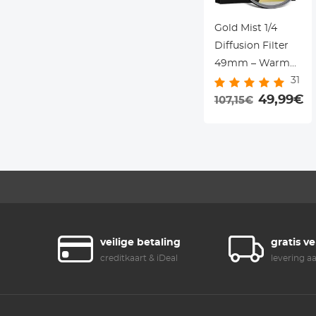
Gold Mist 1/4
Diffusion Filter
49mm – Warme
31
Cinematic Gloed
voor Portret &
49,99€
107,15€
Video, Nano
Coating – K&F
Concept
veilige betaling
gratis v
creditkaart & iDeal
levering a