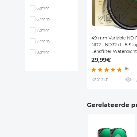
62mm
67mm
72mm
49 mm Variable ND F
77mm
ND2 - ND32 (1 - 5 Sto
Lensfilter Waterdicht
82mm
Krasbestendig Met 2
29,99€
Nanocoating Nano D
16
Serie
KF01.2411
Gerelateerde p