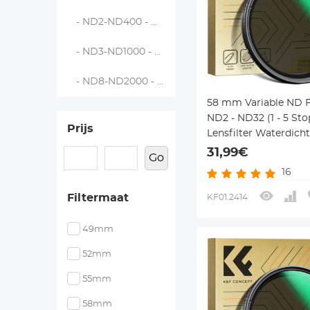
- ND2-ND400 - Nano Dazzle
- ND3-ND1000 - Nano Dazzle
- ND8-ND2000 - Nano Dazzle
58 mm Variable ND Fi
ND2 - ND32 (1 - 5 Sto
Prijs
Lensfilter Waterdicht
Krasbestendig Met 2
31,99€
Go
Nanocoating Nano D
16
Serie
Filtermaat
KF01.2414
49mm
52mm
55mm
58mm