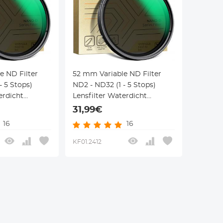
e ND Filter
52 mm Variable ND Filter
- 5 Stops)
ND2 - ND32 (1 - 5 Stops)
erdicht
Lensfilter Waterdicht
 Met 24 Lagen
Krasbestendig Met 24 Lagen
31,99€
Nano Dazzle
Nanocoating Nano Dazzle
16
16
Serie
KF01.2412