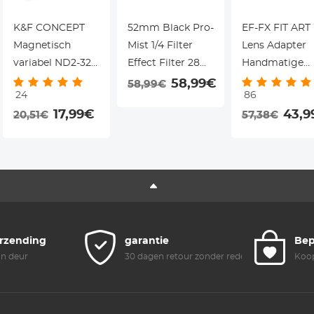
K&F CONCEPT
52mm Black Pro-
EF-FX FIT ART
Magnetisch
Mist 1/4 Filter
Lens Adapter
variabel ND2-32
Effect Filter 28
Handmatige
filter, compatibel
Lagen Anti-
Focus
58,99€
58,99€
24
86
met DJI Osmo
Reflectie Groene
Compatibele
17,99€
43,9
20,51€
57,38€
Pocket 3, K-serie,
Film Waterdicht
Canon EF Seri
instelbaar ND-
En Krasbestendig
DSLR Lenzen
filter met 1-5
Met Metalen
voor Fujifilm 
stops, accessoire
Lensdop Nano-X
Serie Camera
voor
Serie
Lichaam
actiecamera's,
meerlaags
gecoat HD
erzending
garantie
Bep
optisch glas.
an deur
30 dagen retour zonder reden
Koop