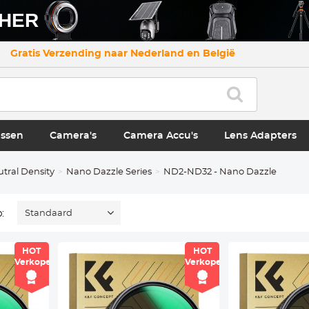
CHER
Gratis Verzending naar Nederland en België
ssen
Camera's
Camera Accu's
Lens Adapters
utral Density
Nano Dazzle Series
ND2-ND32 - Nano Dazzle
:
Standaard
HOT
HOT
Verkoper
Verkoper