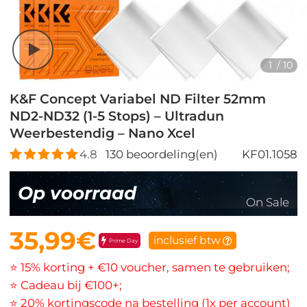
1
/
10
K&F Concept Variabel ND Filter 52mm
ND2-ND32 (1-5 Stops) – Ultradun
Weerbestendig – Nano Xcel
4.8
130
beoordeling(en)
KF01.1058
Op voorraad
On Sale
35,99€
inclusief btw
Prime Day
⭐ 15% korting + €10 voucher, samen te gebruiken;
⭐ Cadeau bij €100+;
⭐ 20% kortingscode na bestelling (1x per account)