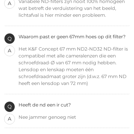
Variabele ND-filters zijn nooit 100% homogeen
A
wat betreft de verduistering van het beeld,
lichtafval is hier minder een probleem.
Waarom past er geen 67mm hoes op dit filter?
Q
Het K&F Concept 67 mm ND2-ND32 ND-filter is
A
compatibel met alle cameralenzen die een
schroefdraad-Ø van 67 mm nodig hebben.
Lensdop en lenskap moeten één
schroefdraadmaat groter zijn (d.w.z. 67 mm ND
heeft een lensdop van 72 mm)
Heeft de nd een ir cut?
Q
Nee jammer genoeg niet
A