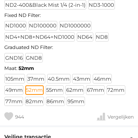
ND2-400&Black Mist 1/4 (2-in-1)
ND3-1000
Fixed ND Filter:
ND1000
ND100000
ND1000000
ND4+ND8+ND64+ND1000
ND64
ND8
Graduated ND Filter:
GND16
GND8
Maat:
52mm
105mm
37mm
40.5mm
43mm
46mm
49mm
52mm
55mm
62mm
67mm
72mm
77mm
82mm
86mm
95mm
944
Vergelijken
Veilige transactie