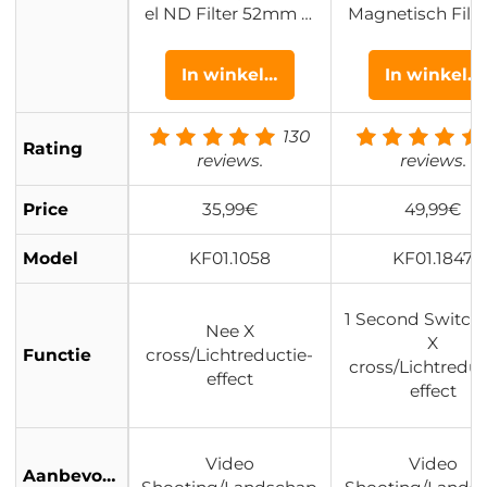
el ND Filter 52mm N
Magnetisch Filte
D2-ND32 (1-5 Stops)
riabel ND Filter (
– Ultradun Weerbest
tops) 28 Meerla
In winkelwagen
In winkel
endig – Nano Xcel
Coatings Nano 
Serie
130
Rating
reviews.
reviews.
Price
35,99€
49,99€
Model
KF01.1058
KF01.1847
1 Second Switch
Nee X
X
Functie
cross/Lichtreductie-
cross/Lichtreduc
effect
effect
Video
Video
Aanbevolen