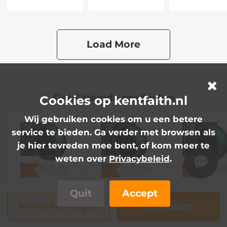
Voor DSLR
Voor DSLR
Nano Xcel Se
Camera Nano
Camera Nano
Xcel Serie (Kan
Xcel Serie (Kan
Worden
Worden
Load More
Gebruikt Om
Gebruikt Om
Zonsverduisteringen
Zonsverduisteringen
Te Fotograferen)
Te
Fotograferen),Niet
bezorgd vóór 12
Gerelateerde producten
Cookies op kentfaith.nl
augustus
Wij gebruiken cookies om u een betere
service te bieden. Ga verder met browsen als
je hier tevreden mee bent, of kom meer te
weten over
Privacybeleid
.
K&F Concept
K&F Concept
K&F Concept
Quit
Accept
Variabel ND
Variabel ND
Variabel ND
In winkelwagen
Nu kopen
Filter 58mm
Filter 62mm
Filter 72mm
68,99€
39,99€
45,99€
ND2-ND32 (1-5
ND2-ND32 (1-5
ND2-ND32 (1