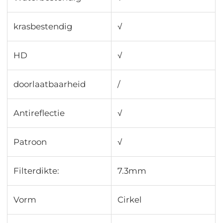
krasbestendig
√
HD
√
doorlaatbaarheid
∕
Antireflectie
√
Patroon
√
Filterdikte:
7.3mm
Vorm
Cirkel