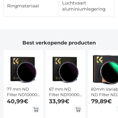
Luchtvaart
Ringmateriaal
aluminiumlegering
Best verkopende producten
77 mm ND
67 mm ND
82mm Variab
Filter ND100000
Filter ND100000
ND Filter ND
Zonnefilter 16.6
40,99€
Zonnefilter 16.6
33,99€
ND400 (1 - 9
79,89€
Stops Solide
Stops Solide
Stops) Lensfi
Neutrale
Neutrale
Waterdicht e
Dichtheid Filter
Dichtheid Filter
Krasbestend