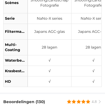
Shooting/Landschap
Shooting/Lands
Scènes
Fotografie
Fotografie
Serie
NaNo-X series
NaNo-X serie
Filtermateriaal
Japans AGC-glas
Japans AGC-gl
Multi-
28 lagen
28 lagen
Coating
Waterbestendig
√
√
Krasbestendig
√
√
HD
√
√
Beoordelingen (130)
4.8