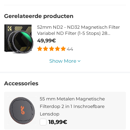
Gerelateerde producten
52mm ND2 - ND32 Magnetisch Filter
Variabel ND Filter (1-5 Stops) 28
Meerlaagse Coatings Nano Xcel Serie
49,99€
44
Show More
Accessories
55 mm Metalen Magnetische
Filterdop 2 in 1 Inschroefbare
Lensdop
18,99€