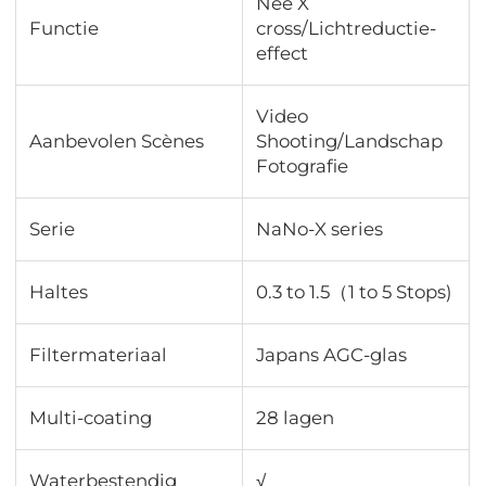
Nee X
Functie
cross/Lichtreductie-
effect
Video
Aanbevolen Scènes
Shooting/Landschap
Fotografie
Serie
NaNo-X series
Haltes
0.3 to 1.5（1 to 5 Stops)
Filtermateriaal
Japans AGC-glas
Multi-coating
28 lagen
Waterbestendig
√