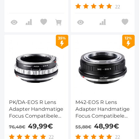
Camera Lichaam
22
35%
12%
PK/DA-EOS R Lens
M42-EOS R Lens
Adapter Handmatige
Adapter Handmatige
Focus Compatibele
Focus Compatibele
Pentax (PK/DA)
M42 Lenzen voor
49,99€
48,99€
76,48€
55,88€
Lenzen voor Canon
Canon EOS R
EOS R Camera
Camera Lichaam
22
22