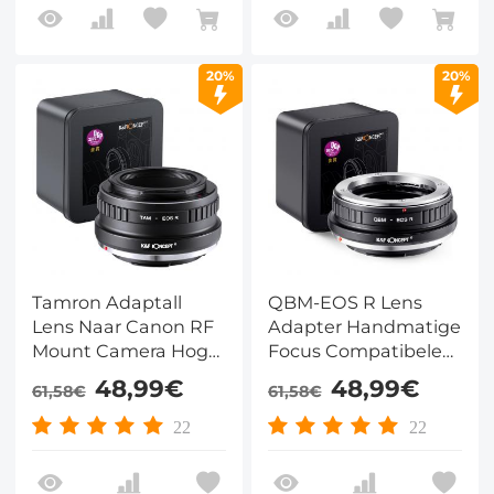
20%
20%
Tamron Adaptall
QBM-EOS R Lens
Lens Naar Canon RF
Adapter Handmatige
Mount Camera Hoge
Focus Compatibele
Precisie Lens Adapter
Rollei (QBM) Lenzen
48,99€
48,99€
61,58€
61,58€
Camera Adapter
voor Canon EOS R
TAM-EOS R
Camera Lichaam
22
22