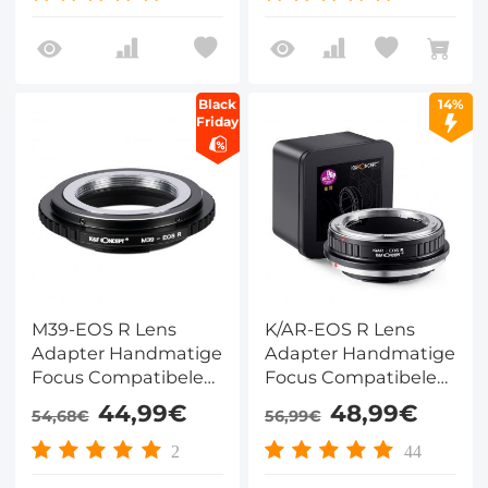
Lichaam
Black
14%
Friday
M39-EOS R Lens
K/AR-EOS R Lens
Adapter Handmatige
Adapter Handmatige
Focus Compatibele
Focus Compatibele
M39 Lenzen voor
Konica Serie Lenzen
44,99€
48,99€
54,68€
56,99€
Canon EOS R
voor Canon EOS R
Camera Lichaam
Camera Lichaam
2
44