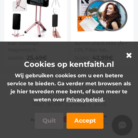
Oranje Hendels
Geïmporteerde Witte
Stof Nano Xcel Serie
K&F Concept
82mm Black Mist 1/4 +
Magnetisch
CPL Filter Set,
Telefoonstatief 23N
Dromerig Cinematisch
25,49€
42,99€
29,99€
51,29€
Cookies op kentfaith.nl
Sterke MagSafe Mini
Effect Mist CPL
Statief
Polarisatiefilter 18
Wij gebruiken cookies om u een betere
Aluminiumlegering
Meerlaagse Coatings
Zak Selfie Stick
Nano-Klear Serie
service te bieden. Ga verder met browsen als
Compatibel met
je hier tevreden mee bent, of kom meer te
iPhone 17 16 15 14 13 12
weten over
Privacybeleid
.
Serie (Roze)
Door de K&F Concept © 2026
Quit
Accept