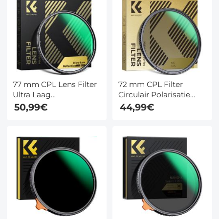
77 mm CPL Lens Filter
72 mm CPL Filter
Ultra Laag
Circulair Polarisatie
Reflectievermogen HD
Filter Met 24 Laags
50,99€
44,99€
Circulair
Meerlaags Groen
Polarisatiefilter 28
Gecoate HD /
Meerlaagse Coatings
Hydrofoob / Antikras
Nano Xcel Serie
Nano Dazzle Serie