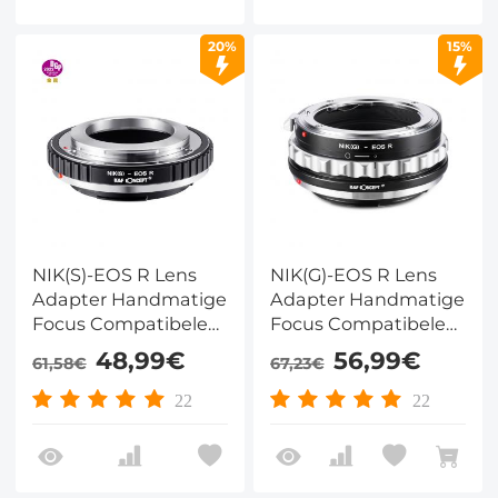
20%
15%
NIK(S)-EOS R Lens
NIK(G)-EOS R Lens
Adapter Handmatige
Adapter Handmatige
Focus Compatibele
Focus Compatibele
Nikon S Lenzen voor
Nikon G Lenzen voor
48,99€
56,99€
61,58€
67,23€
Canon EOS R
Canon EOS R
Camera Lichaam
Camera Lichaam
22
22