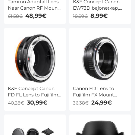
Tamron Adaptall Lens
K&F Concept Canon
Naar Canon RF Mount
EW73D bajonetkap,
Camera Hoge Precisie
met een
48,99€
8,99€
61,58€
18,99€
Lens Adapter Camera
stofzuigerdoek *1, voor
Adapter TAM-EOS R
RF 24-105mm F4-7.1 is
STM, EF-S 18-135mm
f/3.5-5.6 IS USM-lenzen
K&F Concept Canon
Canon FD Lens to
FD FL Lens to Fujifilm
Fujifilm FX Mount
X Mount Adapter
Mirrorless Camera
30,99€
24,99€
40,28€
36,38€
Adapter K&F Concept
Lens Mount Adapter