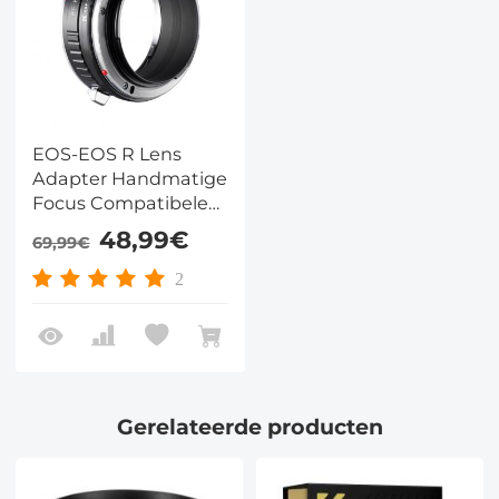
EOS-EOS R Lens
Adapter Handmatige
Focus Compatibele
Canon EF Lenzen
48,99€
69,99€
voor Canon EOS R
Camera Lichaam
2
Gerelateerde producten