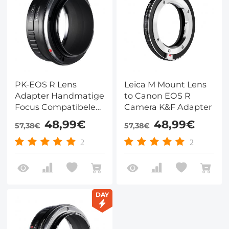
PK-EOS R Lens
Leica M Mount Lens
Adapter Handmatige
to Canon EOS R
Focus Compatibele
Camera K&F Adapter
Pentax K Lenzen voor
48,99€
48,99€
57,38€
57,38€
Canon EOS R
Camera Lichaam
2
2
DAY