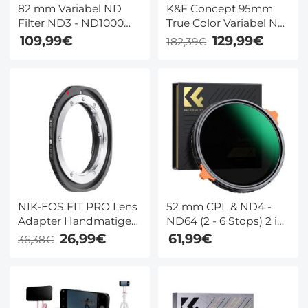
82 mm Variabel ND
K&F Concept 95mm
Filter ND3 - ND1000
True Color Variabel ND
Ultradunne High
Filter ND2-32 – Voor
109,99€
129,99€
182,39€
Definition
Nauwkeurige
Dubbelzijdige 28
Belichting & Vloeiende
Laags Nano Gecoate
Video
Nano Xcel Serie
NIK-EOS FIT PRO Lens
52 mm CPL & ND4 -
Adapter Handmatige
ND64 (2 - 6 Stops) 2 in
Focus Compatible
1 Variabel ND Filter En
26,99€
61,99€
36,38€
Nikon F/AF AI AI-S
CPL Circulair
Serie DSLR Lenzen
Polarisatiefilter Met 28
voor Canon EF/EF-S
Lagen
Camera Serie Camera
Antireflecterende
Lichaam
Groene Film Twee