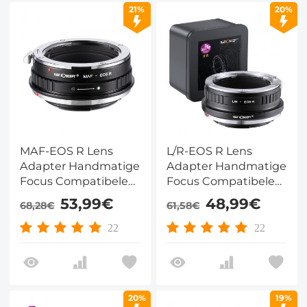
21%
20%
MAF-EOS R Lens
L/R-EOS R Lens
Adapter Handmatige
Adapter Handmatige
Focus Compatibele
Focus Compatibele
Sony A Lenzen voor
Leica R Serie Lenzen
53,99€
48,99€
68,28€
61,58€
Canon EOS R
voor Canon EOS R
Camera Lichaam
Camera Lichaam
22
22
20%
19%