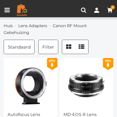
Productvergelijken (0)
RECENT BEKEKEN
0
Huis
Lens Adapters
Canon RF Mount
Gebehuizing
Standaard
Filter
57%
19%
Autofocus Lens
MD-EOS R Lens