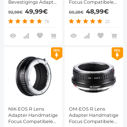
Bevestigings Adapter
Focus Compatibele
voor Canon EF EF-S
Canon FD Lenzen
49,99€
48,99€
92,98€
60,28€
Lens en Canon EOS
voor Canon EOS R
R/RF Camera's
Camera Lichaam
76
22
19%
15%
NIK-EOS R Lens
OM-EOS R Lens
Adapter Handmatige
Adapter Handmatige
Focus Compatibele
Focus Compatibele