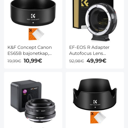
K&F Concept Canon
EF-EOS R Adapter
ES65B bajonetkap,
Autofocus Lens
met een
Bevestigings Adapter
10,99€
49,99€
19,99€
92,98€
stofzuigerdoek *1, voor
voor Canon EF EF-S
RF 50mm F1.8STM lens
Lens en Canon EOS
R/RF Camera's