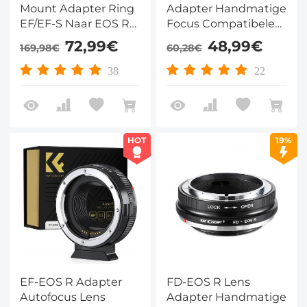
Mount Adapter Ring
Adapter Handmatige
EF/EF-S Naar EOS R
Focus Compatibele
Elektronische Lens
Minolta MD Lenzen
72,99€
48,99€
169,98€
60,28€
Adapter Compatibel
voor Canon EOS R
Voor Canon EF EF-S
Camera Lichaam
38
22
Mount Lens Naar
EOS R Mount
Camera's
HOT
19%
EF-EOS R Adapter
FD-EOS R Lens
Autofocus Lens
Adapter Handmatige