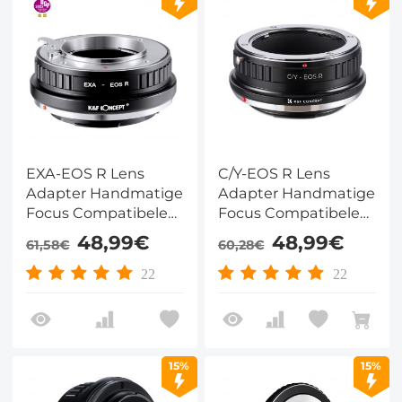
EXA-EOS R Lens
C/Y-EOS R Lens
Adapter Handmatige
Adapter Handmatige
Focus Compatibele
Focus Compatibele
EXA Lenzen voor
Contax Yashica
48,99€
48,99€
61,58€
60,28€
Canon EOS R
Lenzen voor Canon
Camera Lichaam
EOS R Camera
22
22
Lichaam
15%
15%