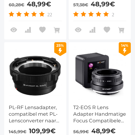
Nikon F Lenzen voor
Olympus OM Lens
48,99€
48,99€
60,28€
57,38€
Canon EOS R
Lenzen voor Canon
Camera Lichaam
EOS R Camera
22
2
Lichaam
25%
14%
PL-RF Lensadapter,
T2-EOS R Lens
compatibel met PL-
Adapter Handmatige
Lensconverter naar
Focus Compatibele
RF Camera's
T2 Serie Lenzen voor
109,99€
48,99€
145,99€
56,99€
Canon EOS R