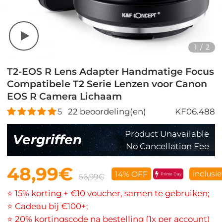
1
/
2
T2-EOS R Lens Adapter Handmatige Focus
Compatibele T2 Serie Lenzen voor Canon
EOS R Camera Lichaam
5
22
beoordeling(en)
KF06.488
Product Unavailable
Vergriffen
No Cancellation Fee
48,99€
inclusi
14% OFF
Prime Day
56,99€
⭐ 15% korting + €10 voucher, samen te gebruiken;
⭐ Cadeau bij €100+;
⭐ 20% kortingscode na bestelling (1x per account)