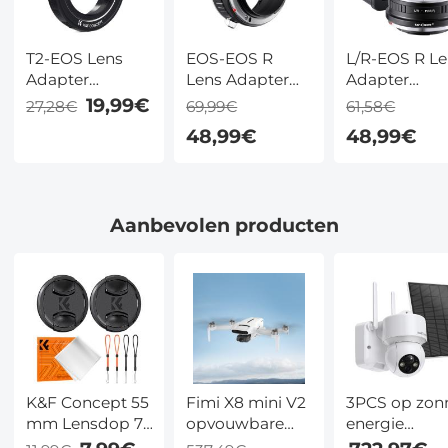
T2-EOS Lens
EOS-EOS R
L/R-EOS R L
Adapter
Lens Adapter
Adapter
Handmatige
Handmatige
Handmatige
19,99€
27,28€
69,99€
61,58€
Focus
Focus
Focus
48,99€
48,99€
Compatibele T2
Compatibele
Compatibele
Lenzen voor
Canon EF
Leica R Serie
Canon EOS
Lenzen voor
Lenzen voor
Camera
Canon EOS R
Canon EOS 
Aanbevolen producten
Lichaam
Camera
Camera
Lichaam
Lichaam
K&F Concept 55
Fimi X8 mini V2
3PCS op zon
mm Lensdop 7-
opvouwbare
energie
in-1 Set –
drone met 4K
draadloze