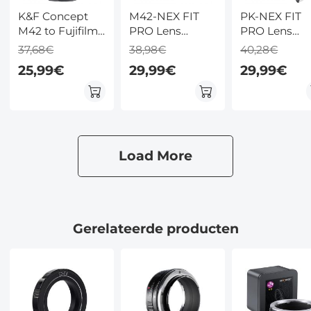
K&F Concept
M42-NEX FIT
PK-NEX FIT
M42 to Fujifilm
PRO Lens
PRO Lens
X Mount
Adapter –
Adapter
37,68€
38,98€
40,28€
Adapter
Handmatige
Handmatige
25,99€
29,99€
29,99€
Focus voor M42
Focus
DSLR Lenzen
Compatible
op Sony E-
Pentax PK K
mount Cameras
Lenzen voor
Sony E Came
Lichaam
Load More
Gerelateerde producten