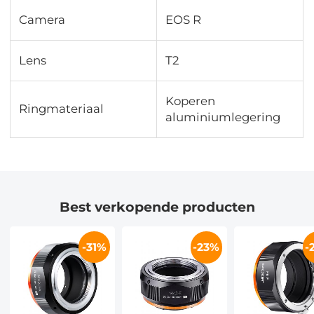
Camera
EOS R
Lens
T2
Koperen
Ringmateriaal
aluminiumlegering
Best verkopende producten
-31%
-23%
-