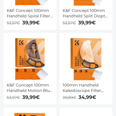
K&F Concept 100mm
K&F Concept 100mm
Handheld Spiral Filter,
Handheld Split Diopter
Optisch Glas Prism
Filter, Optisch Glas
39,99€
39,99€
53,57€
53,57€
Special Effect, Nano-
Prism Special Effect,
Basic Serie
Nano-Basic Serie
K&F Concept 100mm
100mm Handheld
Handheld Motion Blur
Kaleidoscope Filter,
Filter, Optisch Glas
Halfronde Special
39,99€
34,99€
53,57€
39,89€
Prism Special Effect,
Effects Filter met 3
Nano-Basic Serie
stuks Stofzuigdoeken
Nano-B Serie