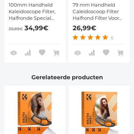
100mm Handheld
79 mm Handheld
Kaleidoscope Filter,
Caleidoscoop Filter
Halfronde Special
Halfrond Filter Voor
Effects Filter met 3
Speciale Effecten Met
34,99€
26,99€
39,89€
stuks Stofzuigdoeken
3 Stuks
Nano-B Serie
Stofzuigdoeken Nano
6
B Serie
Gerelateerde producten