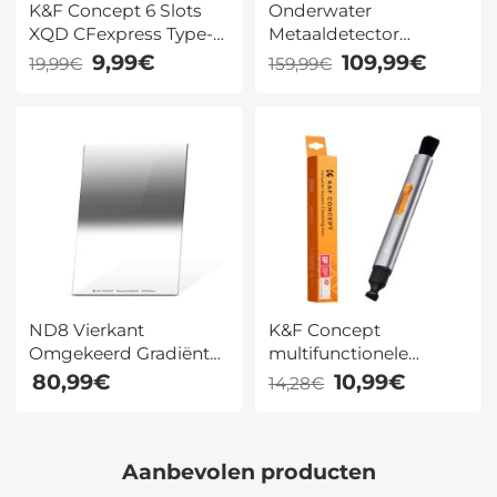
K&F Concept 6 Slots
Onderwater
XQD CFexpress Type-B
Metaaldetector
Kaarthouder,
Handheld met IP68
9,99€
109,99€
19,99€
159,99€
Waterbestendige
Waterdicht Ontwerp
Geheugenkaart Opslag
en 5,5-inch Zoeksonde
Draagtas,
Schokbestendige
Kaartbeschermingsdoos
Organizer
ND8 Vierkant
K&F Concept
Omgekeerd Gradiënt
multifunctionele
Filter 100x150mm K&F
lensreinigingspen,
80,99€
10,99€
14,28€
Concept Nano Xcel
vervangbare penpunt
Serie
Aanbevolen producten