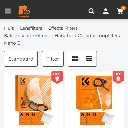
Productvergelijken (0)
RECENT BEKEKEN
0
Huis
Lensfilters
Effects Filters
Kaleidoscope Filters
Handheld Caleidoscoopfilters -
Nano B
Standaard
Filter
HOT
HOT