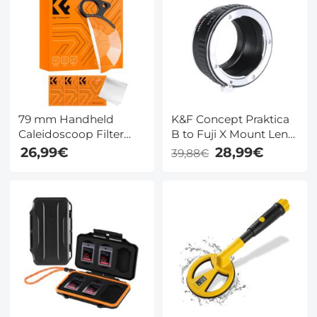
79 mm Handheld
K&F Concept Praktica
Caleidoscoop Filter
B to Fuji X Mount Lens
Halfrond Filter Voor
Adapter M30111
26,99€
28,99€
39,88€
Speciale Effecten Met 3
Stuks Stofzuigdoeken
Nano B Serie