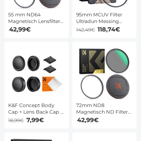
55 mm ND64
95mm MCUV Filter
Magnetisch Lensfilter
Ultradun Messing
Met Neutrale Dichtheid
Frame HD 36 Laags
42,99€
118,74€
142,49€
HD Waterdicht
Nano Xcel Pro
Krasbestendig
Antireflectie ND Filter
Grijsfilter Nano Xcel
Serie
K&F Concept Body
72mm ND8
Cap + Lens Back Cap +
Magnetisch ND Filter
Hot Shoe Cap +
3-in-1 Magnetic Lens
7,99€
42,99€
18,99€
Schoonmaakdoekje
Filter Neutrale
voor Fujifilm X Mount
Dichtheidsfilter + Ring
X-Pro2, X-Pro3, X-T2, X-
+ Dop Nano Xcel Serie