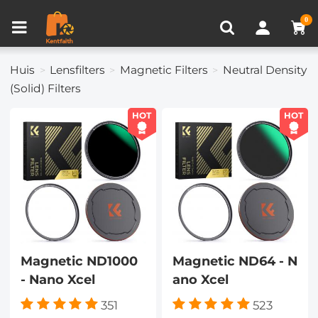
Productvergelijken (0)
RECENT BEKEKEN
0
Huis
Lensfilters
Magnetic Filters
Neutral Density
(Solid) Filters
HOT
HOT
Magnetic ND1000
Magnetic ND64 - N
- Nano Xcel
ano Xcel
351
523