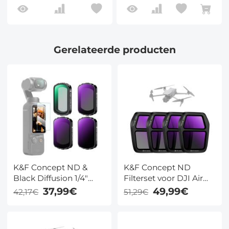
Gerelateerde producten
K&F Concept ND &
K&F Concept ND
Black Diffusion 1/4"
Filterset voor DJI Air
Filterset voor DJI
3S, 4 Pack ND8 ND16
37,99€
49,99€
42,17€
51,29€
Osmo Pocket 3 Creator
ND32 ND64 Neutral
Combo –
Density Light
ND16/ND64/ND256
Reduction Filters, HD