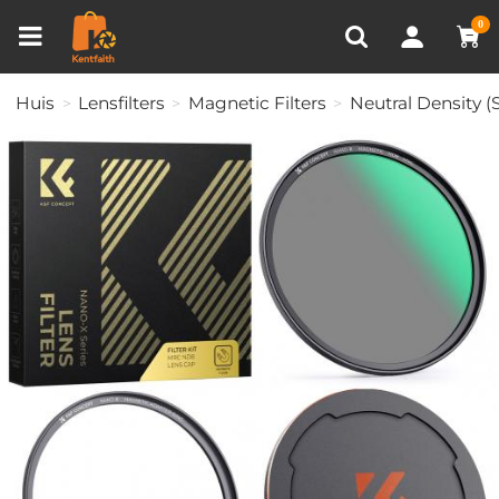
Productvergelijken (0)
RECENT BEKEKEN
0
Huis
Lensfilters
Magnetic Filters
Neutral Density (S