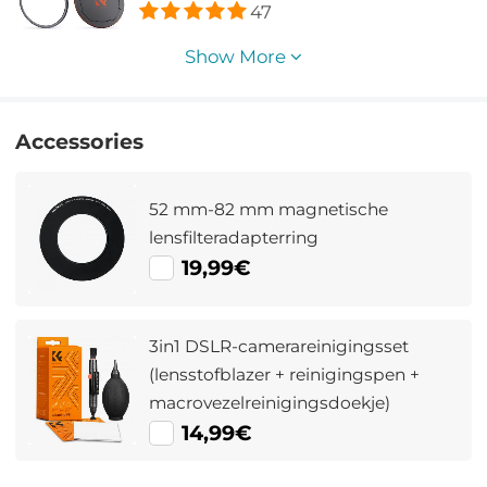
47
Serie
Show More
Accessories
52 mm-82 mm magnetische
lensfilteradapterring
19,99€
3in1 DSLR-camerareinigingsset
(lensstofblazer + reinigingspen +
macrovezelreinigingsdoekje)
14,99€