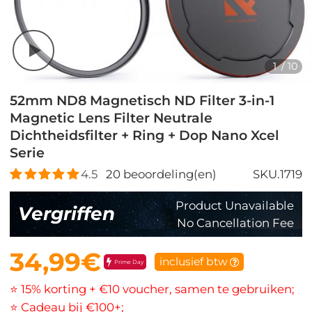
1
/
10
52mm ND8 Magnetisch ND Filter 3-in-1
Magnetic Lens Filter Neutrale
Dichtheidsfilter + Ring + Dop Nano Xcel
Serie
4.5
20
beoordeling(en)
SKU.1719
Product Unavailable
Vergriffen
No Cancellation Fee
34,99€
inclusief btw
Prime Day
⭐ 15% korting + €10 voucher, samen te gebruiken;
⭐ Cadeau bij €100+;