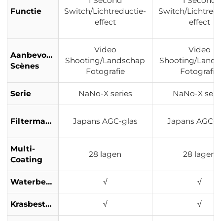
1 Second
1 Second
Functie
Switch/Lichtreductie-
Switch/Lichtredu
effect
effect
Video
Video
Aanbevolen
Shooting/Landschap
Shooting/Land
Scènes
Fotografie
Fotografie
Serie
NaNo-X series
NaNo-X seri
Filtermateriaal
Japans AGC-glas
Japans AGC-g
Multi-
28 lagen
28 lagen
Coating
Waterbestendig
√
√
Krasbestendig
√
√