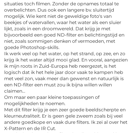
situaties toch filmen. Zonder de opnames totaal te
overbelichten. Dus ook een langere bv. sluitertijd
mogelijk. Wie kent niet de geweldige foto's van
beekjes of watervallen, waar het water als een sluier
lijkt, zoals in een droomwereld. Dat krijg je met
bijvoorbeeld een goed ND-filter en belichtingstijd en
niet, zoals sommigen denken of vermoeden, met
goede Photoshop-skills.
Ik werk veel op het water, op het strand, op zee, en zo
krijg ik het water altijd mooi glad. En vooral, aangezien
ik mijn roots in Zuid-Europa heb neergezet, is het
logisch dat ik het hele jaar door vaak te kampen heb
met veel zon, vaak meer dan gewenst en natuurlijk is
een ND-filter een must zou ik bijna willen willen
claimen…
Om maar een paar kleine toepassingen of
mogelijkheden te noemen.
Met dit filter krijg je een zeer goede beeldscherpte en
kleurneutraliteit. Er is geen gele zweem zoals bij veel
andere goedkope en vaak dure filters. Ik zei al over het
X-Pattern en de IR Cut.