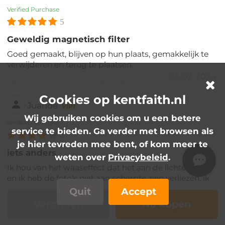
Verified Purchase
5
Geweldig magnetisch filter
Goed gemaakt, blijven op hun plaats, gemakkelijk te
verwijderen en terug te plaatsen.
03-02-2024
Cookies op kentfaith.nl
Juande
VIP1
Wij gebruiken cookies om u een betere
Verified Purchase
service te bieden. Ga verder met browsen als
4
je hier tevreden mee bent, of kom meer te
iets anders
weten over
Privacybeleid
.
Ik hou van het waaseffect dat het aan de lichten geeft
en ik heb de foto's niet aan scherpte zien verliezen, ik
vind het leuk.
Quit
Accept
02-02-2024
Vergriffen
Nu kopen