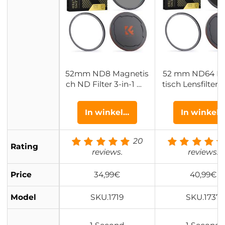
52mm ND8 Magnetis
52 mm ND64 M
ch ND Filter 3-in-1 Ma
tisch Lensfilter
gnetic Lens Filter Ne
eutrale Dichthe
utrale Dichtheidsfilter
Waterdicht Kras
In winkelwagen
In winkel
+ Ring + Dop Nano X
ndig Antireflect
cel Serie
Filter Grijsfilte
Xcel Serie
20
Rating
reviews.
reviews.
Price
34,99€
40,99€
Model
SKU.1719
SKU.1737