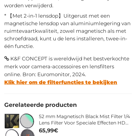
worden verwijderd.
* 【Met 2-in-1 lensdop】Uitgerust met een
magnetische lensdop van aluminiumlegering van
ruimtevaartkwaliteit, zowel magnetisch als met
schroefdraad, kunt u de lens installeren, twee-in-
één functie.
K&F CONCEPT is wereldwijd het bestverkochte
merk voor camera-accessoires en lensfilters
online. Bron: Euromonitor, 2024.
Klik hier om de filterfuncties te bekijken
Gerelateerde producten
52 mm Magnetisch Black Mist Filter 1/4
Lens Filter Voor Speciale Effecten HD
Meerlaags Gecoat Waterdicht /
65,99€
Krasbestendig / Antireflectie Nano Xcel