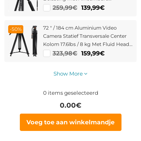
Monopod voor DSLR SLR
259,99€
139,99€
T254A8+BH-28L (SA254T1)
72 " / 184 cm Aluminium Video
-50%
Camera Statief Transversale Center
Kolom 17.6lbs / 8 kg Met Fluid Head
Voor DSLR Camcorders Camera
323,98€
159,99€
VA18 + VH081
Show More
0
items geselecteerd
0.00
€
Voeg toe aan winkelmandje