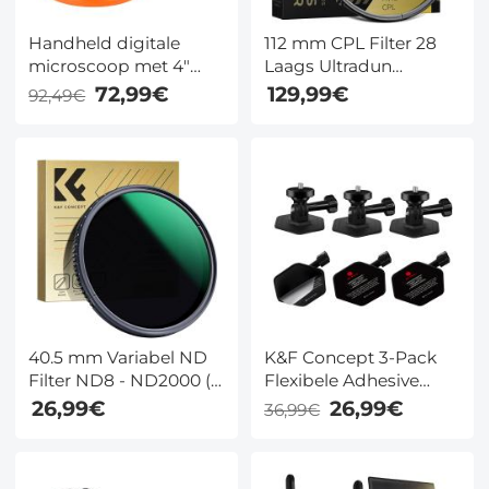
Handheld digitale
112 mm CPL Filter 28
microscoop met 4"
Laags Ultradun
LCD-scherm, 1500X
Circulair
72,99€
129,99€
92,49€
Pocket Microscoop
Polarisatiefilter
voor kinderen met
Meerlaags Gecoat
LED-verlichting,
Polariserend MRC
draagbare microscoop
Filter Nano Xcel Serie
voor
volwassenen.Komt
met een foto en video
functie
40.5 mm Variabel ND
K&F Concept 3-Pack
Filter ND8 - ND2000 (3
Flexibele Adhesive
- 11 stops) Filter Met
Helm Mount – 3M voor
26,99€
26,99€
36,99€
Neutrale Dichtheid En
GoPro Hero
Multi Beschermende
13/12/11/10/9/8, DJI
Coating Nano Dazzle
Action 5/4/3, Insta360