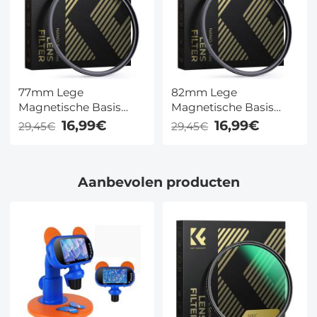
77mm Lege
82mm Lege
Magnetische Basis
Magnetische Basis
Ring (Werkt Alleen Met
Ring (Werkt Alleen Met
16,99€
16,99€
29,45€
29,45€
K&F Concept Magnetic
K&F Concept Magnetic
Filters / Quick Swap
Filters / Quick Swap
Systeem)
Systeem)
Aanbevolen producten