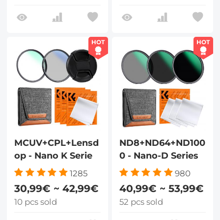
HOT
HOT
MCUV+CPL+Lensd
ND8+ND64+ND100
op - Nano K Serie
0 - Nano-D Series
1285
980
30,99€ ~ 42,99€
40,99€ ~ 53,99€
10 pcs sold
52 pcs sold