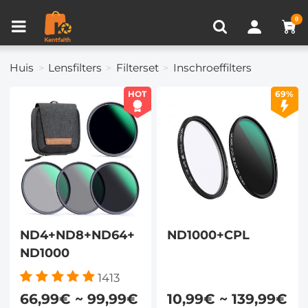
Productvergelijken (0)
RECENT BEKEKEN
0
Huis
Lensfilters
Filterset
Inschroeffilters
HOT
69%
ND4+ND8+ND64+
ND1000+CPL
ND1000
1413
66,99€ ~ 99,99€
10,99€ ~ 139,99€