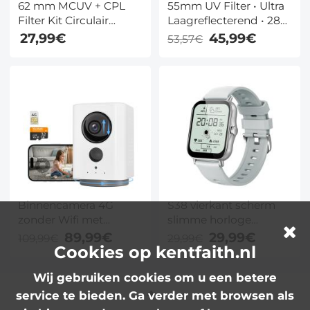
62 mm MCUV + CPL
55mm UV Filter • Ultra
Filter Kit Circulair
Laagreflecterend • 28
Polarisatiefilter en
Laags Nano Coating •
27,99€
45,99€
53,57€
MCUV
Krasbestendig HD
Beschermingsfilter HD
Optisch Glas voor
Ultradun met 18
DSLR (NANO X Serie)
Meerlaagse Coatings
Nano Klear Serie
Binnencamera 4G
S38 vierkant scherm
zonder Wifi met
slimme horloge
Simkaart, 2K
armband 1.69 inch
89,99€
29,99€
109,99€
29,99€
Cookies op kentfaith.nl
Beveiligingscamera
scherm bluetooth
met 360° Pan, PIR en
sport armband
Wij gebruiken cookies om u een betere
32GB SD-kaart
ultradunne lichaam
hartslag
service te bieden. Ga verder met browsen als
bloeddrukmeter stap