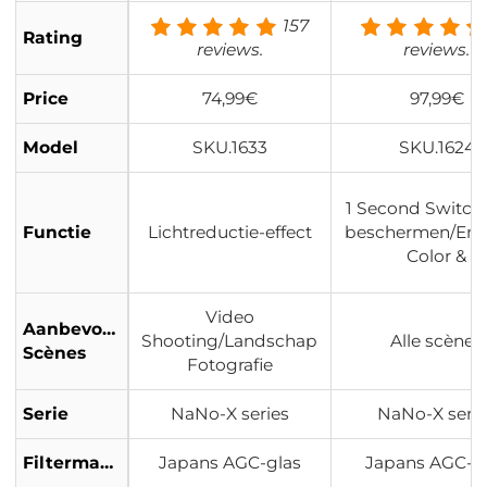
ch Glas en 4 Delige F
157
Rating
ilterzak Nano Xcel Se
reviews.
reviews.
rie
Price
74,99€
97,99€
Model
SKU.1633
SKU.1624
1 Second Switch
Functie
Lichtreductie-effect
beschermen/En
Color &
Video
Aanbevolen
Shooting/Landschap
Alle scènes
Scènes
Fotografie
Serie
NaNo-X series
NaNo-X serie
Filtermateriaal
Japans AGC-glas
Japans AGC-g