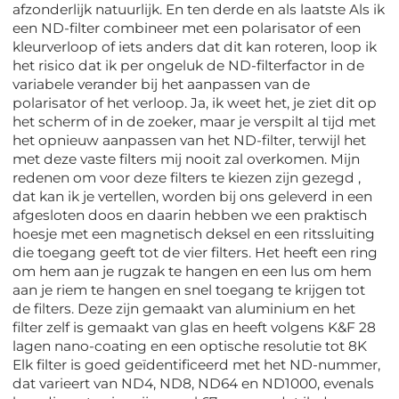
afzonderlijk natuurlijk. En ten derde en als laatste Als ik
een ND-filter combineer met een polarisator of een
kleurverloop of iets anders dat dit kan roteren, loop ik
het risico dat ik per ongeluk de ND-filterfactor in de
variabele verander bij het aanpassen van de
polarisator of het verloop. Ja, ik weet het, je ziet dit op
het scherm of in de zoeker, maar je verspilt al tijd met
het opnieuw aanpassen van het ND-filter, terwijl het
met deze vaste filters mij nooit zal overkomen. Mijn
redenen om voor deze filters te kiezen zijn gezegd ,
dat kan ik je vertellen, worden bij ons geleverd in een
afgesloten doos en daarin hebben we een praktisch
hoesje met een magnetisch deksel en een ritssluiting
die toegang geeft tot de vier filters. Het heeft een ring
om hem aan je rugzak te hangen en een lus om hem
aan je riem te hangen en snel toegang te krijgen tot
de filters. Deze zijn gemaakt van aluminium en het
filter zelf is gemaakt van glas en heeft volgens K&F 28
lagen nano-coating en een optische resolutie tot 8K
Elk filter is goed geïdentificeerd met het ND-nummer,
dat varieert van ND4, ND8, ND64 en ND1000, evenals