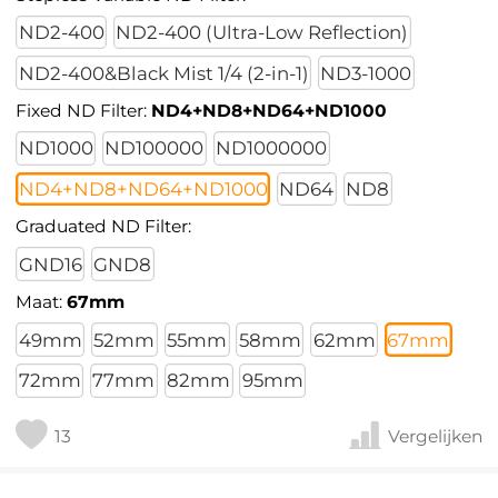
ND2-400
ND2-400 (Ultra-Low Reflection)
ND2-400&Black Mist 1/4 (2-in-1)
ND3-1000
Fixed ND Filter:
ND4+ND8+ND64+ND1000
ND1000
ND100000
ND1000000
ND4+ND8+ND64+ND1000
ND64
ND8
Graduated ND Filter:
GND16
GND8
Maat:
67mm
49mm
52mm
55mm
58mm
62mm
67mm
72mm
77mm
82mm
95mm
13
Vergelijken