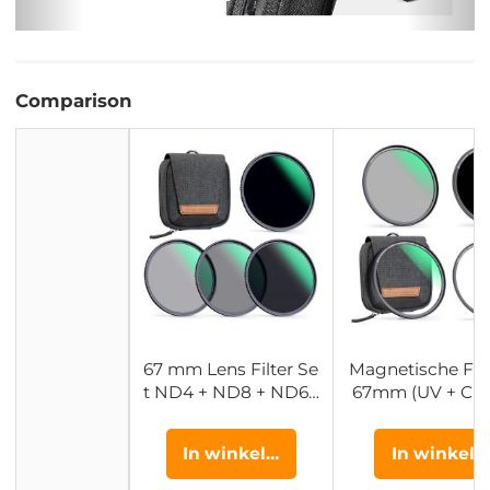
Comparison
67 mm Lens Filter Se
Magnetische Filt
t ND4 + ND8 + ND64
67mm (UV + CPL
+ ND1000 Neutrale D
D1000 + Basisrin
ichtheid Filter Set M
Snelle Installati
In winkelwagen
In winkel
et 28 Laags Meervou
28 Lagen Coatin
dig Gecoat HD Optis
ano Xcel Seri