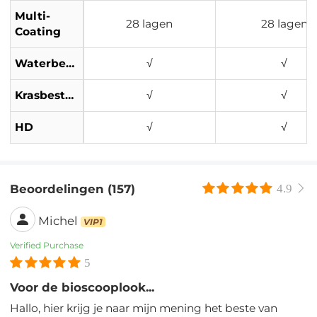
Multi-
28 lagen
28 lagen
Coating
Waterbestendig
√
√
Krasbestendig
√
√
HD
√
√
Beoordelingen (157)
4.9
Michel
VIP1
Verified Purchase
5
Voor de bioscooplook...
Hallo, hier krijg je naar mijn mening het beste van