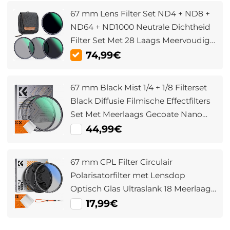
67 mm Lens Filter Set ND4 + ND8 +
ND64 + ND1000 Neutrale Dichtheid
Filter Set Met 28 Laags Meervoudig
Gecoat HD Optisch Glas en 4 Delige
74,99€
Filterzak Nano Xcel Serie
67 mm Black Mist 1/4 + 1/8 Filterset
Black Diffusie Filmische Effectfilters
Set Met Meerlaags Gecoate Nano
Klear Serie
44,99€
67 mm CPL Filter Circulair
Polarisatorfilter met Lensdop
Optisch Glas Ultraslank 18 Meerlaags
voor Cameralens Nano Klear Serie
17,99€