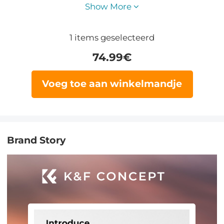
Show More
1
items geselecteerd
74.99
€
Voeg toe aan winkelmandje
Brand Story