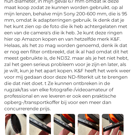
hun diameter, in mijn geval 67 mm omdat ik deze
maat koop zodat ze kunnen worden gebruikt. op al
mijn lenzen, behalve mijn Sony 200-600 mm, die is 95
mm, omdat ik adapterringen gebruik. Ik denk dat je
het kunt zien op de foto die ik heb achtergelaten met
een van de camera's die ik heb. Je kunt deze ringen
hier op Amazon kopen en van hetzelfde merk K&F.
Helaas, als het zo mag worden genoemd, denk ik dat
er nog een filter ontbreekt, dat ik al had omdat dit het
meest gebruikte is, de ND32. maar als je het niet hebt,
zal het geen serieus probleem voor je zijn en later, als
je wilt, kun je het apart kopen. K&F heeft het werk weer
voor mij gedaan door deze ND-filterkit uit te brengen
die dat niet doet. t Ze kunnen ontbreken in de
rugzak/tas van elke fotografie-/videoamateur of
professional en we leveren er ook een praktische
opberg-/transportkoffer bij voor een meer dan
concurrerende prijs.