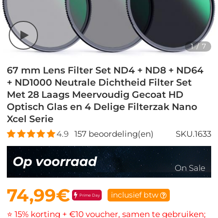
1
/
7
67 mm Lens Filter Set ND4 + ND8 + ND64
+ ND1000 Neutrale Dichtheid Filter Set
Met 28 Laags Meervoudig Gecoat HD
Optisch Glas en 4 Delige Filterzak Nano
Xcel Serie
4.9
157
beoordeling(en)
SKU.1633
Op voorraad
On Sale
74,99€
inclusief btw
Prime Day
⭐ 15% korting + €10 voucher, samen te gebruiken;