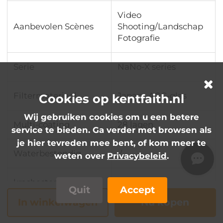
Video
Aanbevolen Scènes
Shooting/Landschap
Fotografie
Serie
NaNo-X series
Filtermateriaal
Japans AGC-glas
Cookies op kentfaith.nl
Wij gebruiken cookies om u een betere
Multi-coating
28 lagen
service te bieden. Ga verder met browsen als
je hier tevreden mee bent, of kom meer te
Waterbestendig
√
weten over
Privacybeleid
.
krasbestendig
√
Quit
Accept
In winkelwagen
Nu kopen
HD
√