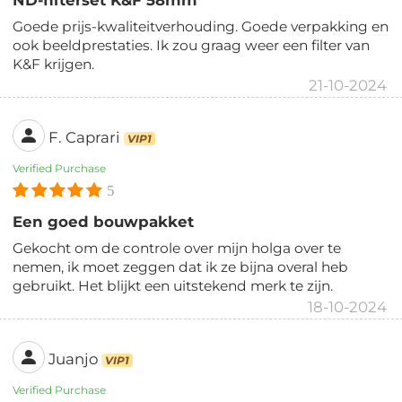
ND-filterset K&F 58mm
Goede prijs-kwaliteitverhouding. Goede verpakking en
ook beeldprestaties. Ik zou graag weer een filter van
K&F krijgen.
21-10-2024
F. Caprari
VIP1
Verified Purchase
5
Een goed bouwpakket
Gekocht om de controle over mijn holga over te
nemen, ik moet zeggen dat ik ze bijna overal heb
gebruikt. Het blijkt een uitstekend merk te zijn.
18-10-2024
Juanjo
VIP1
Verified Purchase