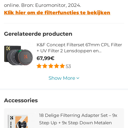
online. Bron: Euromonitor, 2024.
Klik hier om de filterfuncties te bekijken
Gerelateerde producten
K&F Concept Filterset 67mm CPL Filter
+ UV Filter 2 Lensdoppen en
Opbergtas, 28 Lagen Antireflecterende
67,99€
Nanocoating HD Waterdicht
53
Krasbestendig Nano Xcel Serie
Show More
Accessories
18 Delige Filterring Adapter Set – 9x
Step Up + 9x Step Down Metalen