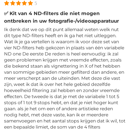
5
✅ Kit van 4 ND-filters die niet mogen
ontbreken in uw fotografie-/videoapparatuur
Ik denk dat we op dit punt allemaal weten welk nut
dit type ND-filters heeft en ik ga het niet uitleggen.
Wat ik je ga vertellen is waarom ik voor deze set van
vier ND-filters heb gekozen in plaats van één variabele
ND one De eerste De reden is heel eenvoudig: ik zal
geen problemen krijgen met vreemde effecten, zoals
die bekend staan ​​als vignettering in X of het hebben
van sommige gebieden meer gefilterd dan andere, en
meer verscherpt aan de uiteinden. Met deze die vast
zijn, weet ik dat ik over het hele gebied dezelfde
hoeveelheid filtering zal hebben en zonder vreemde
effecten. De tweede is dat je met de variabele 1 tot 5
stops of 1 tot 9 stops hebt, en dat je niet hoger kunt
gaan. als je het om een ​​of andere artistieke reden
nodig hebt, met deze vaste, kan ik er meerdere
samenvoegen en het aantal stops krijgen dat ik wil, tot
een bepaalde limiet, de som van de 4 filters