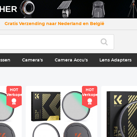
CHER
Gratis Verzending naar Nederland en België
ssen
Camera's
Camera Accu's
Lens Adapters
HOT
HOT
Verkoper
Verkoper