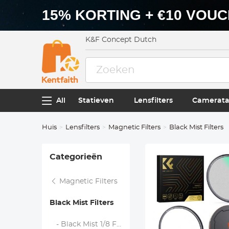
15% KORTING + €10 VOU
K&F Concept Dutch
All
Statieven
Lensfilters
Camerata
Huis
Lensfilters
Magnetic Filters
Black Mist Filters
Categorieën
Magnetic Filters
Black Mist Filters
- Black Mist 1/8 Filters - Nano Xcel