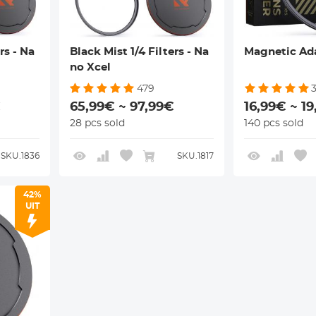
rs - Na
Black Mist 1/4 Filters - Na
Magnetic Ad
no Xcel
479
€
65,99€ ~ 97,99€
16,99€ ~ 1
28 pcs sold
140 pcs sold
SKU.1836
SKU.1817
42%
UIT