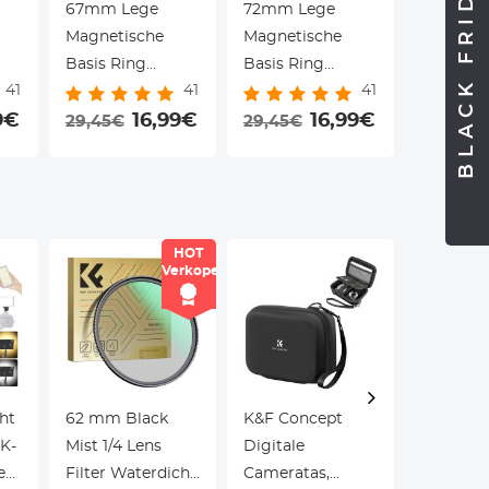
BLACK FRIDAY
67mm Lege
72mm Lege
77mm L
Magnetische
Magnetische
Magneti
Basis Ring
Basis Ring
Basis Ri
41
41
41
(Werkt Alleen
(Werkt Alleen
(Werkt A
ept
9€
Met K&F Concept
16,99€
Met K&F Concept
16,99€
Met K&F
29,45€
29,45€
29,45€
s /
Magnetic Filters /
Magnetic Filters /
Magnetic 
Quick Swap
Quick Swap
Quick S
Systeem)
Systeem)
Systeem
HOT
Verkoper
ht
62 mm Black
K&F Concept
Dubbele
K-
Mist 1/4 Lens
Digitale
Kleurte
eur
Filter Waterdicht
Cameratas,
Draagba