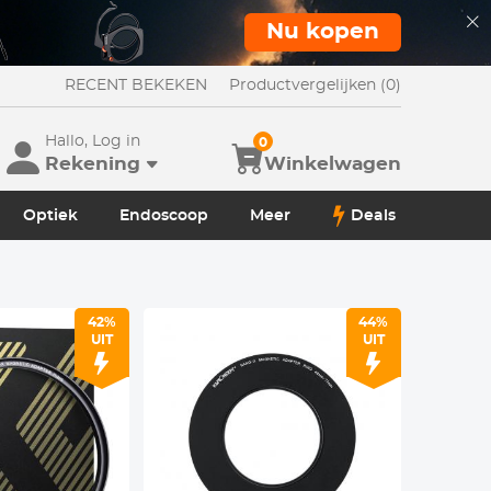
Nu kopen
RECENT BEKEKEN
Productvergelijken (0)
Hallo, Log in
0
Rekening
Winkelwagen
Optiek
Endoscoop
Meer
Deals
42%
44%
UIT
UIT