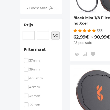
- Black Mist 1/4 Filters - Nano Xcel
Black Mist 1/8 Filte
no Xcel
Prijs
333
Go
62,99€ ~ 90,99
25 pcs sold
Filtermaat
37mm
39mm
40.5mm
43mm
46mm
49mm