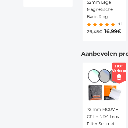
52mm Lege
Magnetische
Basis Ring
41
(Werkt Alleen
Met K&F Concept
16,99€
29,45€
Magnetic Filters /
Quick Swap
Systeem)
Aanbevolen pr
HOT
Verkope
72 mm MCUV +
CPL + ND4 Lens
Filter Set met