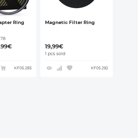
apter Ring
Magnetic Filter Ring
378
9,99€
19,99€
1 pcs sold
KF05.285
KF05.292