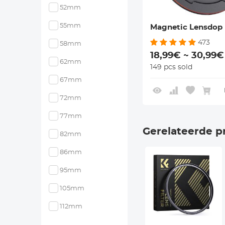
52mm
55mm
Magnetic Lensdop
473
58mm
18,99€ ~ 30,99€
62mm
149 pcs sold
67mm
72mm
77mm
Gerelateerde p
82mm
86mm
95mm
105mm
112mm