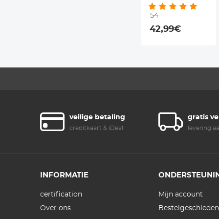
Lensreinigingsdoekj
54
en Filterzak Nano
42,99€
Klear Serie
veilige betaling
gratis v
creditkaart & iDeal
levering a
INFORMATIE
ONDERSTEUNI
certification
Mijn account
Over ons
Bestelgeschieden