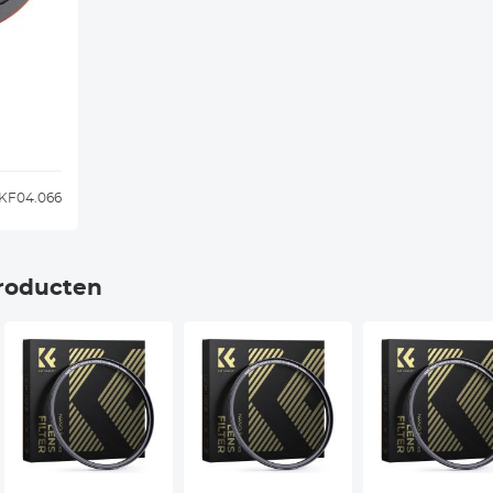
KF04.066
roducten