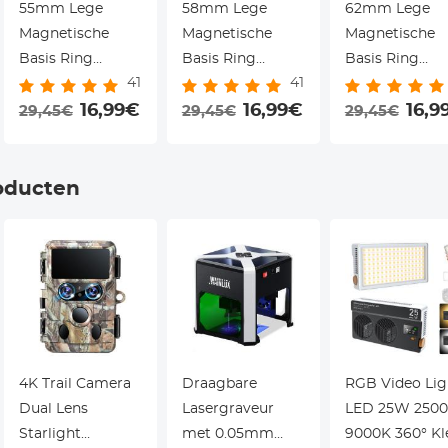
55mm Lege
58mm Lege
62mm Lege
Magnetische
Magnetische
Magnetische
Basis Ring
Basis Ring
Basis Ring
41
41
(Werkt Alleen
(Werkt Alleen
(Werkt Alleen
Met K&F Concept
16,99€
Met K&F Concept
16,99€
Met K&F Conc
16,9
29,45€
29,45€
29,45€
Magnetic Filters /
Magnetic Filters /
Magnetic Filter
Quick Swap
Quick Swap
Quick Swap
Systeem)
Systeem)
Systeem)
oducten
r
4K Trail Camera
Draagbare
RGB Video Lig
Dual Lens
Lasergraveur
LED 25W 2500
Starlight
met 0.05mm
9000K 360° Kl