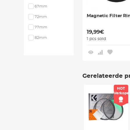
67mm
Magnetic Filter Ri
72mm
77mm
19,99€
82mm
1 pcs sold
Gerelateerde p
HOT
Verkope