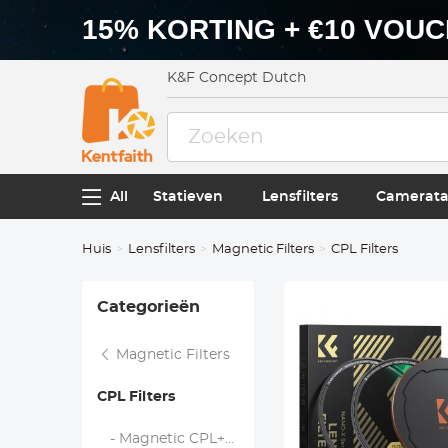
15% KORTING + €10 VOU
K&F Concept Dutch
All
Statieven
Lensfilters
Camerata
Huis
Lensfilters
Magnetic Filters
CPL Filters
Categorieën
Magnetic Filters
CPL Filters
- Magnetic CPL+Adapter Ring - Nano Xcel