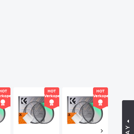
HOT
HOT
HOT
rkoper
Verkoper
Verkoper