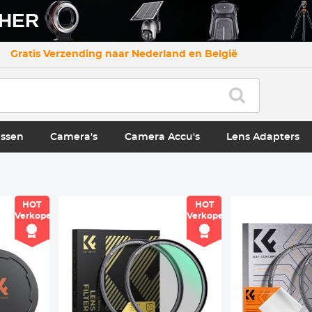
CHER
Gratis Verzending naar Nederland en België
ssen
Camera's
Camera Accu's
Lens Adapters
HOT
HOT
Verkoper
Verkoper