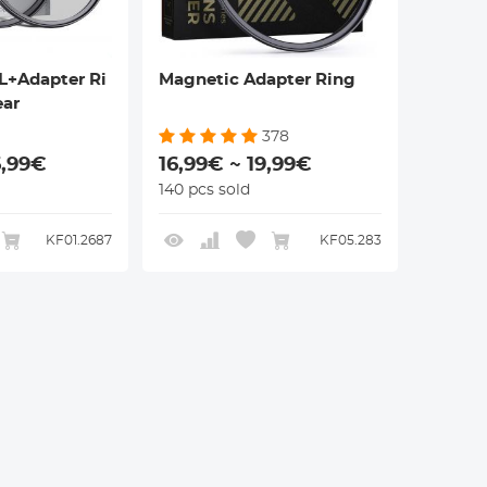
L+Adapter Ri
Magnetic Adapter Ring
ear
378
6,99€
16,99€ ~ 19,99€
140 pcs sold
KF01.2687
KF05.283