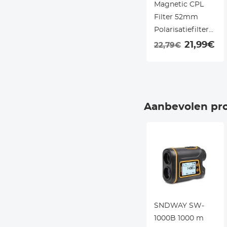
Magnetic CPL
Filter 52mm
Polarisatiefilter
Ultradun Optisch
21,99€
22,79€
Glas met 18
Meerlaagse
Coatings - Nano
Klear Serie
Aanbevolen pr
SNDWAY SW-
1000B 1000 m