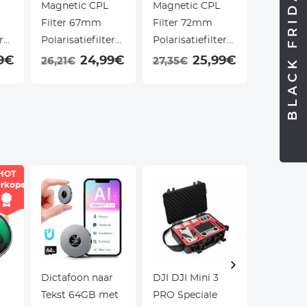
BLACK FRIDAY
Magnetic CPL
Magnetic CPL
Magneti
Filter 67mm
Filter 72mm
Filter 
r
Polarisatiefilter
Polarisatiefilter
Polarisat
sch
Ultradun Optisch
Ultradun Optisch
Ultradun
9€
24,99€
25,99€
26,21€
27,35€
22,79€
Glas met 18
Glas met 18
Glas met
Meerlaagse
Meerlaagse
Meerlaa
no
Coatings - Nano
Coatings - Nano
Coatings
Klear Serie
Klear Serie
Klear Ser
HOT
rkoper
Dictafoon naar
DJI DJI Mini 3
Spottin
Tekst 64GB met
PRO Speciale
20-60x8