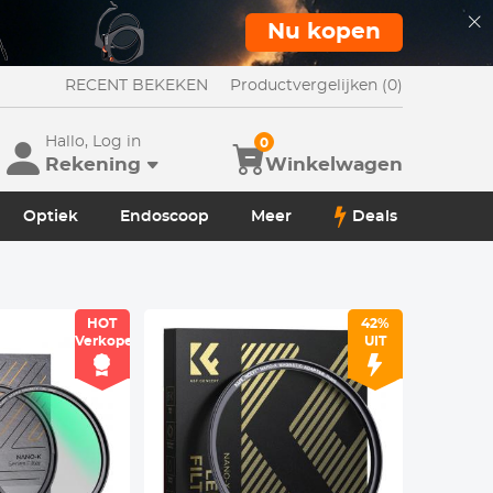
Nu kopen
RECENT BEKEKEN
Productvergelijken (0)
Hallo, Log in
0
Rekening
Winkelwagen
Optiek
Endoscoop
Meer
Deals
HOT
42%
Verkoper
UIT