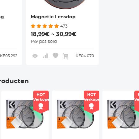
ng
Magnetic Lensdop
473
18,99€ ~ 30,99€
149 pcs sold
KF05.292
KF04.070
roducten
HOT
HOT
r
Verkoper
Verkoper
Ve