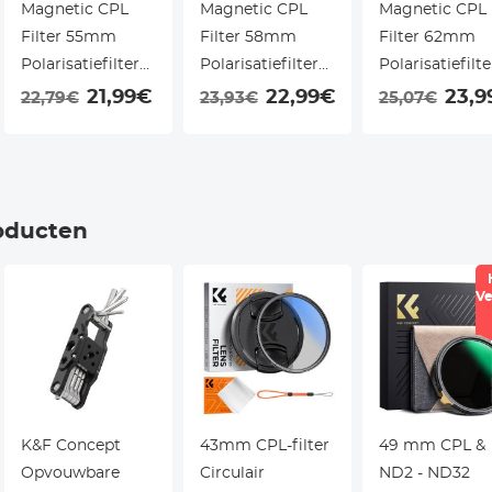
Magnetic CPL
Magnetic CPL
Magnetic CPL
Filter 55mm
Filter 58mm
Filter 62mm
Polarisatiefilter
Polarisatiefilter
Polarisatiefilte
Ultradun Optisch
Ultradun Optisch
Ultradun Opti
21,99€
22,99€
23,9
22,79€
23,93€
25,07€
Glas met 18
Glas met 18
Glas met 18
Meerlaagse
Meerlaagse
Meerlaagse
Coatings - Nano
Coatings - Nano
Coatings - Na
Klear Serie
Klear Serie
Klear Serie
oducten
Ve
K&F Concept
43mm CPL-filter
49 mm CPL &
Opvouwbare
Circulair
ND2 - ND32