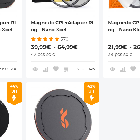
ter Ri
Magnetic CPL+Adapter Ri
Magnetic CP
 Xcel
ng - Nano Xcel
ng - Nano Kl
370
39,99€ ~ 64,99€
21,99€ ~ 2
42 pcs sold
39 pcs sold
SKU.1700
KF01.1946
44%
42%
UIT
UIT