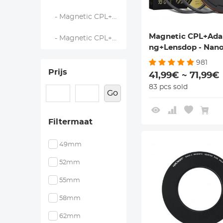
- Magnetic CPL+Adapter Ring+Lensdop - Nano Xcel
Magnetic CPL+Adap
- Magnetic CPL+Adapter Ring - Nano Klear
ng+Lensdop - Nano
981
Prijs
41,99€ ~ 71,99€
83 pcs sold
Go
Filtermaat
49mm
52mm
55mm
58mm
62mm