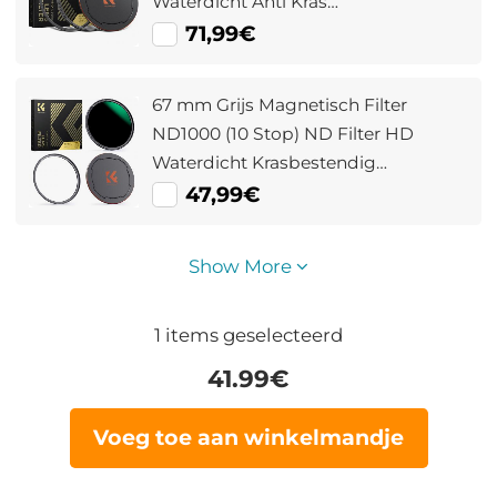
Waterdicht Anti Kras
Antireflecterend Nano Xcel Serie
71,99€
67 mm Grijs Magnetisch Filter
ND1000 (10 Stop) ND Filter HD
Waterdicht Krasbestendig
Antireflecterende Magneet Lens
47,99€
Filter Nano Xcel Serie
Show More
1
items geselecteerd
41.99
€
Voeg toe aan winkelmandje