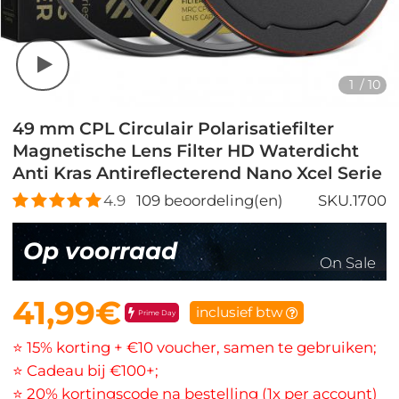
1
/
10
49 mm CPL Circulair Polarisatiefilter
Magnetische Lens Filter HD Waterdicht
Anti Kras Antireflecterend Nano Xcel Serie
4.9
109
beoordeling(en)
SKU.1700
Op voorraad
On Sale
41,99€
inclusief btw
Prime Day
⭐ 15% korting + €10 voucher, samen te gebruiken;
⭐ Cadeau bij €100+;
⭐ 20% kortingscode na bestelling (1x per account)