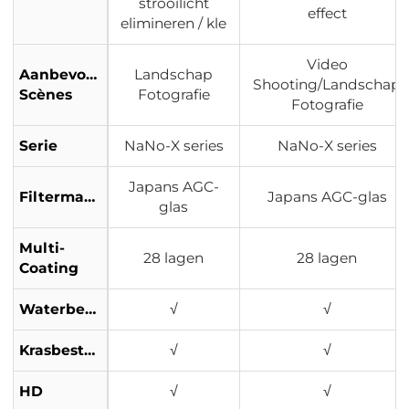
strooilicht
effect
elimineren / kle
Video
Aanbevolen
Landschap
Shooting/Landschap
Scènes
Fotografie
Fotografie
Serie
NaNo-X series
NaNo-X series
Japans AGC-
Filtermateriaal
Japans AGC-glas
glas
Multi-
28 lagen
28 lagen
Coating
Waterbestendig
√
√
Krasbestendig
√
√
HD
√
√