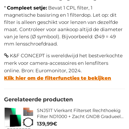
*
Compleet setje:
Bevat 1 CPL filter, 1
magnetische basisring en 1 filterdop. Let op: dit
filter is alleen geschikt voor lenzen van dezelfde
maat. Controleer voor aankoop altijd de diameter
van je lens (Ø symbool). Bijvoorbeeld: Ø49 = 49
mm lensschroefdraad.
K&F CONCEPT is wereldwijd het bestverkochte
merk voor camera-accessoires en lensfilters
online. Bron: Euromonitor, 2024.
Klik hier om de filterfuncties te bekijken
Gerelateerde producten
SNJ51T Vierkant Filterset Rechthoekig
Filter ND1000 + Zacht GND8 Gradueel
Filter + Metalen Filter Houder Kit Nano
139,99€
Xcel Serie