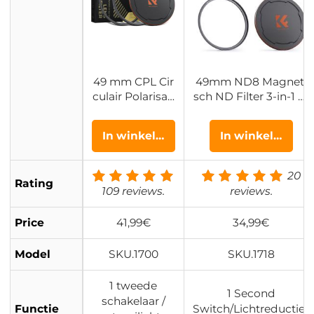
49 mm CPL Cir
49mm ND8 Magneti
culair Polarisati
sch ND Filter 3-in-1 M
efilter Magnetis
agnetic Lens Filter N
che Lens Filter
eutrale Dichtheidsfilt
In winkelwagen
In winkelwagen
HD Waterdicht
er + Ring + Dop Nano
Anti Kras Antire
Xcel Serie
flecterend Nan
20
Rating
o Xcel Serie
109 reviews.
reviews.
Price
41,99€
34,99€
Model
SKU.1700
SKU.1718
1 tweede
1 Second
schakelaar /
Functie
Switch/Lichtreductie-