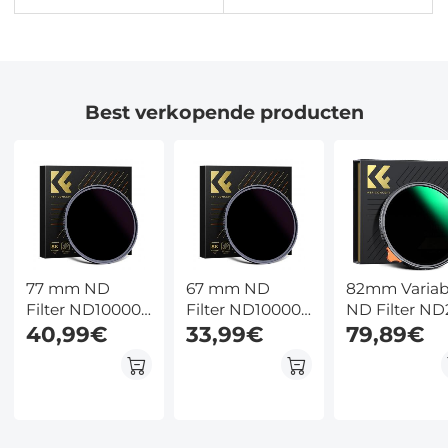
Best verkopende producten
77 mm ND
67 mm ND
82mm Variab
Filter ND100000
Filter ND100000
ND Filter ND
Zonnefilter 16.6
40,99€
Zonnefilter 16.6
33,99€
ND400 (1 - 9
79,89€
Stops Solide
Stops Solide
Stops) Lensfi
Neutrale
Neutrale
Waterdicht e
Dichtheid Filter
Dichtheid Filter
Krasbestend
Voor DSLR
Voor DSLR
Nano Xcel Se
Camera Nano
Camera Nano