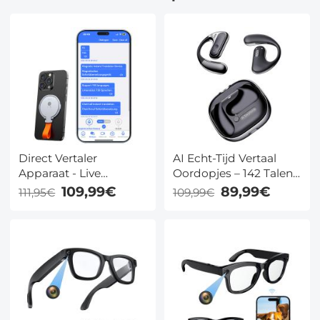
Direct Vertaler
AI Echt-Tijd Vertaal
Apparaat - Live
Oordopjes – 142 Talen
gesprekken Vertalen &
& Accenten – Chat App,
109,99€
89,99€
111,95€
109,99€
Opnemen - Kentfaith
Audio & Video Bellen,
Transcriptie – Zakelijk &
Reizen, Kentfaith