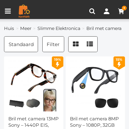
Productvergelijken (0)
RECENT BEKEKEN
0
Huis
Meer
Slimme Elektronica
Bril met camera
Standaard
Filter
19%
15%
Bril met camera 13MP
Bril met camera 8MP
Sony – 1440P EIS,
Sony – 1080P, 32GB