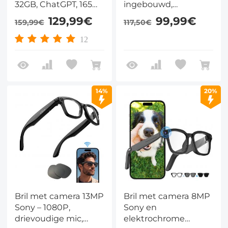
32GB, ChatGPT, 165
ingebouwd,
talen & 10u batterij –
Bluetooth 5.4,
129,99€
99,99€
159,99€
117,50€
voor reizen en
ChatGPT & 26 talen –
vloggen – Kentfaith
6u muziek –
12
Kentfaith
14%
20%
Bril met camera 13MP
Bril met camera 8MP
Sony – 1080P,
Sony en
drievoudige mic,
elektrochrome