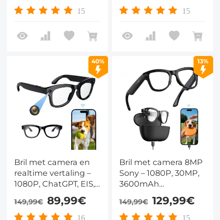
assige stabilisatie,
oplaadcase, AI-
15
15
UV400 & AI-vertaling
vertaling 134 talen &
in 26 talen – voor
43g – Kentfaith
fietsen en outdoor
40%
13%
Bril met camera en
Bril met camera 8MP
realtime vertaling –
Sony – 1080P, 30MP,
1080P, ChatGPT, EIS,
3600mAh
Bluetooth 5.2 & 4u –
oplaadcase, 8u
89,99€
129,99€
149,99€
149,99€
voor reizen en
muziek &
meetings – Kentfaith
stemopname – voor
16
15