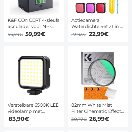
K&F CONCEPT 4-sleufs
Actiecamera
acculader voor NP-
Waterdichte Set 21 in 1
FZ100 & LP-E6NH
voor GOPRO Hero
59,99€
22,99€
56,99€
23,93€
accu's, 40W USB-C
9/10/11/12
snellader, compatibel
met Sony A7iii, A7iv,
FX30, FX3, A6700,
A6600, EOS R5 R6 R7
5D 6D 7D Mark II
camera's
Verstelbare 6500K LED
82mm White Mist
videolamp met
Filter Cinematic Effect
drietraps helderheid
Filter met 18
83,90€
26,99€
30,77€
met zuignap,
Meerlaagse Coatings
vergaderingen,
voor Portret en