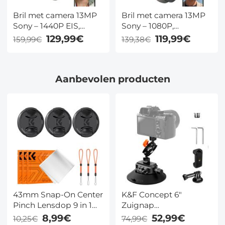
Bril met camera 13MP
Bril met camera 13MP
Sony – 1440P EIS,
Sony – 1080P,
32GB, ChatGPT, 165
drievoudige mic,
129,99€
119,99€
159,99€
139,38€
talen & 10u batterij –
ChatGPT, 80 talen &
voor reizen en vloggen
40g – voor fietsen,
– Kentfaith
reizen en dagelijks
Aanbevolen producten
gebruik – Kentfaith
43mm Snap-On Center
K&F Concept 6"
Pinch Lensdop 9 in 1
Zuignap
met Anti-Loss Keeper
Camerabevestiging
8,99€
52,99€
10,25€
74,99€