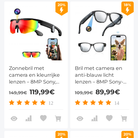
20%
18%
Zonnebril met
Bril met camera en
camera en kleurrijke
anti-blauw licht
lenzen – 8MP Sony,
lenzen – 8MP Sony-
32MP foto's, 1200P,
sensor, 1080P video,
119,99€
89,99€
149,99€
109,99€
dubbele stabilisatie,
WiFi & AI-vertaling in
UV400 & AI-vertaling
26 talen – smart
12
14
in 26 talen – voor
glasses voor dagelijks
fietsen en outdoor
gebruik
20%
20%