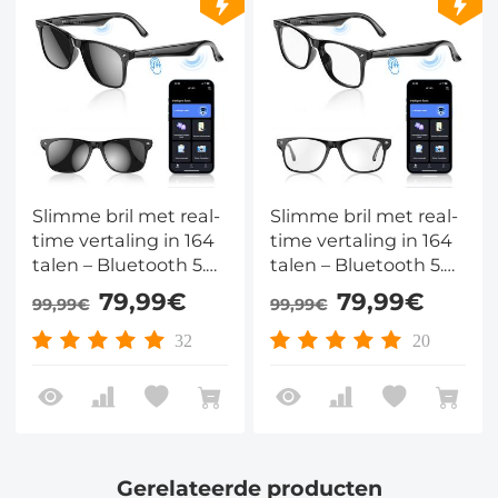
Slimme bril met real-
Slimme bril met real-
time vertaling in 164
time vertaling in 164
talen – Bluetooth 5.4,
talen – Bluetooth 5.4,
AI-assistent, HiFi
AI-assistent, HiFi
79,99€
79,99€
99,99€
99,99€
geluid, 50 uur batterij
geluid, 50 uur batterij
& blauwlicht of
& blauwlicht of
32
20
UV400 lenzen
UV400 lenzen
Gerelateerde producten