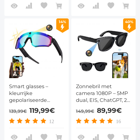
fietsen en outdoor
14%
40%
Smart glasses –
Zonnebril met
kleurrijke
camera 1080P – 5MP
gepolariseerde
dual, EIS, ChatGPT, 26
zonnebril met
talen, Bluetooth 5.2 &
119,99€
89,99€
139,99€
149,99€
camera, 8MP Sony,
4u – voor reizen en
1200P, foto’s tot
meetings – Kentfaith
12
16
32MP, 6-assige
stabilisatie, UV400 en