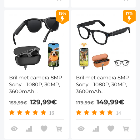
AI-vertaling –
Kentfaith
19%
17%
Bril met camera 8MP
Bril met camera 8MP
Sony – 1080P, 30MP,
Sony – 1080P, 30MP,
3600mAh
3600mAh
oplaadcase, 8u
oplaadcase, 8u
129,99€
149,99€
159,99€
179,99€
muziek &
muziek &
stemopname – voor
stemopname – voor
16
14
fietsen en reizen –
fietsen en reizen –
Kentfaith
Kentfaith