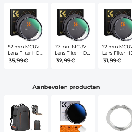
82 mm MCUV
77 mm MCUV
72 mm MCU
Lens Filter HD
Lens Filter HD
Lens Filter H
Gehard Glas
Gehard Glas
Gehard Glas
35,99€
32,99€
31,99€
MCUV
MCUV
MCUV
Ultraviolet 28
Ultraviolet 28
Ultraviolet 28
Multi Gecoate
Multi Gecoate
Multi Gecoat
Filters Nano
Filters Nano
Filters Nano
Aanbevolen producten
Xcel Serie
Xcel Serie
Xcel Serie