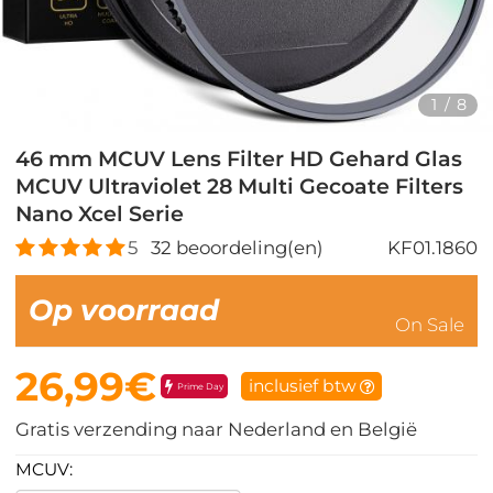
1
/
8
46 mm MCUV Lens Filter HD Gehard Glas
MCUV Ultraviolet 28 Multi Gecoate Filters
Nano Xcel Serie
5
32
beoordeling(en)
KF01.1860
Op voorraad
On Sale
26,99€
inclusief btw
Prime Day
Gratis verzending naar Nederland en België
MCUV: