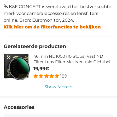
K&F CONCEPT is wereldwijd het bestverkochte
merk voor camera-accessoires en lensfilters
online. Bron: Euromonitor, 2024.
Klik hier om de filterfuncties te bekijken
Gerelateerde producten
46 mm ND1000 (10 Stops) Vast ND
Filter Lens Filter Met Neutrale Dichtheid
Meerlaags Gecoat Optisch Glas Nano
19,99€
Xcel Serie
189
Show More
Accessories