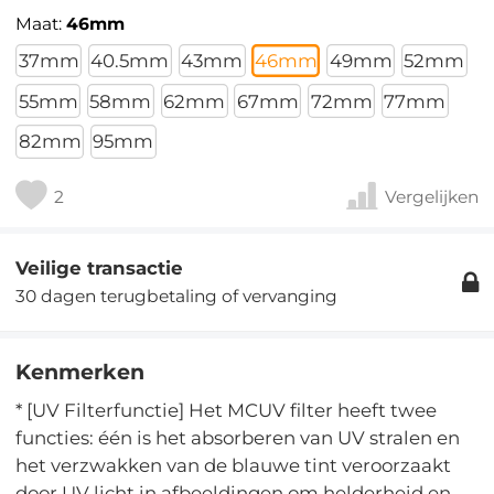
Maat:
46mm
37mm
40.5mm
43mm
46mm
49mm
52mm
55mm
58mm
62mm
67mm
72mm
77mm
82mm
95mm
2
Vergelijken
Veilige transactie
30 dagen terugbetaling of vervanging
Kenmerken
* [UV Filterfunctie] Het MCUV filter heeft twee
functies: één is het absorberen van UV stralen en
het verzwakken van de blauwe tint veroorzaakt
door UV licht in afbeeldingen om helderheid en