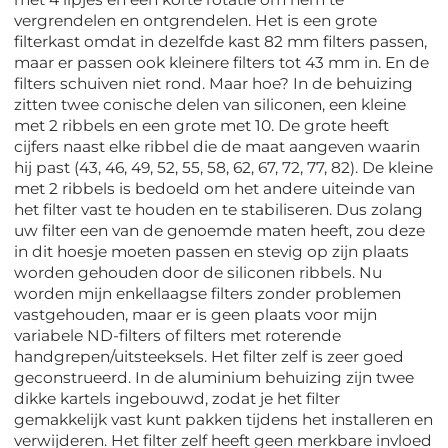
vergrendelen en ontgrendelen. Het is een grote
filterkast omdat in dezelfde kast 82 mm filters passen,
maar er passen ook kleinere filters tot 43 mm in. En de
filters schuiven niet rond. Maar hoe? In de behuizing
zitten twee conische delen van siliconen, een kleine
met 2 ribbels en een grote met 10. De grote heeft
cijfers naast elke ribbel die de maat aangeven waarin
hij past (43, 46, 49, 52, 55, 58, 62, 67, 72, 77, 82). De kleine
met 2 ribbels is bedoeld om het andere uiteinde van
het filter vast te houden en te stabiliseren. Dus zolang
uw filter een van de genoemde maten heeft, zou deze
in dit hoesje moeten passen en stevig op zijn plaats
worden gehouden door de siliconen ribbels. Nu
worden mijn enkellaagse filters zonder problemen
vastgehouden, maar er is geen plaats voor mijn
variabele ND-filters of filters met roterende
handgrepen/uitsteeksels. Het filter zelf is zeer goed
geconstrueerd. In de aluminium behuizing zijn twee
dikke kartels ingebouwd, zodat je het filter
gemakkelijk vast kunt pakken tijdens het installeren en
verwijderen. Het filter zelf heeft geen merkbare invloed