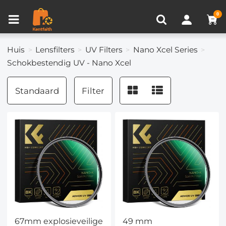
Productvergelijken (0)
RECENT BEKEKEN
0
Huis
Lensfilters
UV Filters
Nano Xcel Series
Schokbestendig UV - Nano Xcel
Standaard
Filter
67mm explosieveilige
49 mm