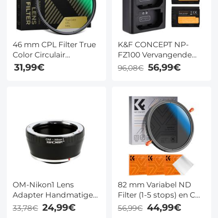
M2, A7R M3, A7R M4,
A7R M5, FX3, FX3
46 mm CPL Filter True
K&F CONCEPT NP-
Color Circulair
FZ100 Vervangende
Polarisatiefilter Met 28
Batterij (2 Stuks) en
31,99€
56,99€
96,08€
Lagen Meerlaagse
Dubbele USB
Coating Voor
Opladerset met LCD
Cameralenzen Nano
Display, Compatibel
Xcel Serie
met Sony Alpha A7
III/A7R III
(A7R3)/A9/a6600/a7R
IV/Alpha a9 II
OM-Nikon1 Lens
82 mm Variabel ND
Adapter Handmatige
Filter (1-5 stops) en CPL
Focus Compatibele
Filter 2 in 1 voor
24,99€
44,99€
33,78€
56,99€
Olympus OM Lenzen
Camerafilterlens Nano