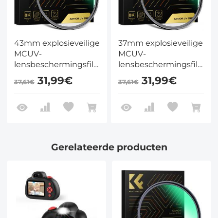
43mm explosieveilige
37mm explosieveilige
MCUV-
MCUV-
lensbeschermingsfilter
lensbeschermingsfilter
28 meerlaagse
28 meerlaagse
31,99€
31,99€
37,61€
37,61€
coatings Ultraslanke
coatings Ultraslanke
HD waterdichte
HD waterdichte
krasbestendige
krasbestendige
Nano-Xcel-serie
Nano-Xcel-serie
Gerelateerde producten