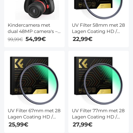
Kindercamera met
UV Filter 58mm met 28
dual 48MP camera's –
Lagen Coating HD /
autofocus, 30 frames, 6
Hydrofoob /
54,99€
22,99€
99,99€
filters, schokbestendig
Krasbestendig - Nano
& 90 min batterij – voor
Xcel Serie
3-12 jaar – Kentfaith
UV Filter 67mm met 28
UV Filter 77mm met 28
Lagen Coating HD /
Lagen Coating HD /
Hydrofoob /
Hydrofoob /
25,99€
27,99€
Krasbestendig - Nano
Krasbestendig - Nano