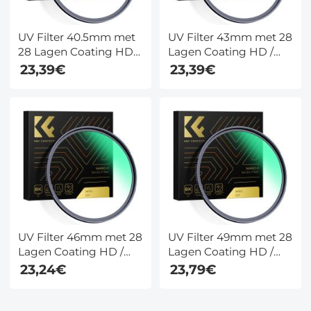
UV Filter 40.5mm met
UV Filter 43mm met 28
28 Lagen Coating HD /
Lagen Coating HD /
Hydrofoob /
Hydrofoob /
23,39€
23,39€
Krasbestendig - Nano
Krasbestendig - Nano
Xcel Serie
Xcel Serie
UV Filter 46mm met 28
UV Filter 49mm met 28
Lagen Coating HD /
Lagen Coating HD /
Hydrofoob /
Hydrofoob /
23,24€
23,79€
Krasbestendig - Nano
Krasbestendig - Nano
Xcel Serie
Xcel Serie