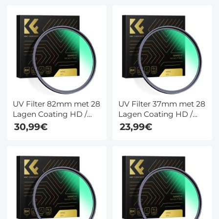
Xcel Serie
Xcel Serie
UV Filter 82mm met 28
UV Filter 37mm met 28
Lagen Coating HD /
Lagen Coating HD /
Hydrofoob /
Hydrofoob /
30,99€
23,99€
Krasbestendig - Nano
Krasbestendig - Nano
Xcel Serie
Xcel Serie