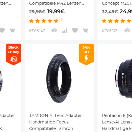
nzen
Compatibele M42 Lenzen
Concept M2017
voor Nikon F Camera
19,99€
24,
29,98€
32,48€
Lichaam
1
KF06.147
KF06.173
Black
34%
Friday
UIT
Adapter
TAMRON-AI Lens Adapter
Pentacon 6 (K
Handmatige Focus
Lense-AI Lens
K
Compatibele Tamron
Handmatige F