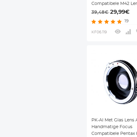
Compatibele M42 Le
voor Nikon F Camera
29,99€
39,48€
Lichaam
19
KF06.119
PK-AI Met Glas Lens 
Handmatige Focus
Compatibele Pentax 