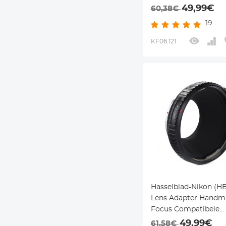
Lenzen voor Nikon F
49,99€
60,38€
Lichaam
19
KF06.121
Hasselblad-Nikon (HB
Lens Adapter Handm
Focus Compatibele
Hasselblad Lenzen vo
49,99€
61,58€