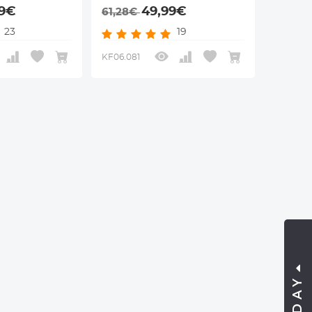
Pentacon 6
Lenzen voor Nikon F Camera
99€
49,99€
61,28€
n voor Nikon F
Lichaam
23
19
aam
KF06.081