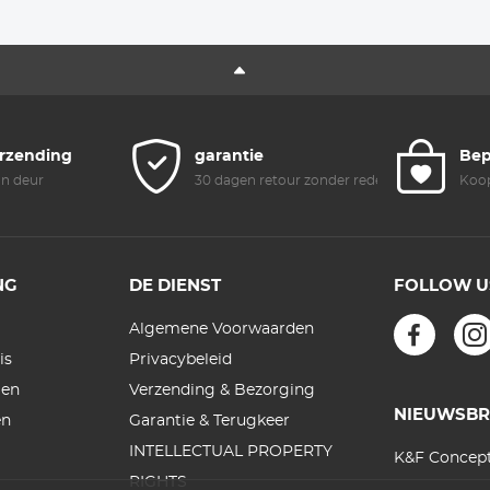
Portretbeeld Met
Klear Serie
28 Meerlaags
Gecoate Nano
Xcel Serie
erzending
garantie
Bep
an deur
30 dagen retour zonder reden
Koop
NG
DE DIENST
FOLLOW U
Algemene Voorwaarden
is
Privacybeleid
gen
Verzending & Bezorging
NIEUWSBR
en
Garantie & Terugkeer
INTELLECTUAL PROPERTY
K&F Concept
RIGHTS