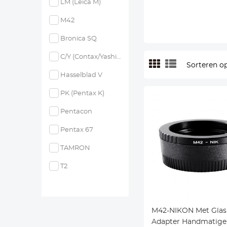
LM (Leica M)
M42
Bronica SQ
C/Y (Contax/Yashica)
Sorteren op
Hasselblad V
PK (Pentax K)
Pentacon
Pentax 67
TAMRON
T2
M42-NIKON Met Glas
Adapter Handmatige