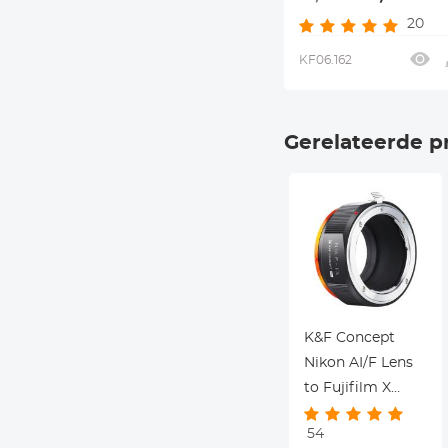
Nikon F Camera Lic
20
KF06.162
Gerelateerde p
K&F Concept
Nikon AI/F Lens
to Fujifilm X
Mount Adapter
54