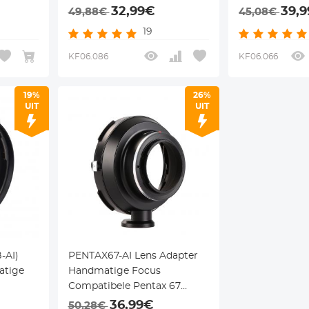
 Camera
Adaptall ii Lenzen voor Nikon
Compatibele 
32,99€
39,
49,88€
45,08€
F Camera Lichaam
Kiev 60 Lenze
19
Camera Lich
KF06.086
KF06.066
19%
26%
UIT
UIT
-AI)
PENTAX67-AI Lens Adapter
atige
Handmatige Focus
Compatibele Pentax 67
or
Lenzen voor Nikon F Camera
36,99€
50,28€