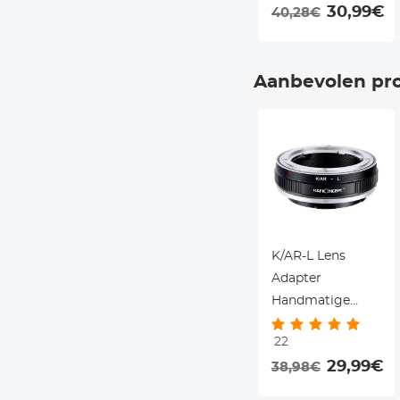
30,99€
40,28€
Aanbevolen pr
K/AR-L Lens
Adapter
Handmatige
Focus
22
Compatible SLR
29,99€
38,98€
Konica (AR)
Lenzen voor