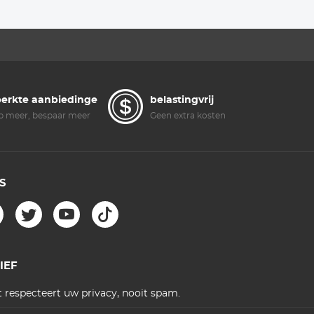
Gecoate Nano
Portretbeeld Met
Klear Serie
28 Meerlaags
Gecoate Nano
Xcel Serie
erkte aanbiedingen
belastingvrij
 meer, bespaar meer
Geen extra kosten
S
IEF
 respecteert uw privacy, nooit spam.