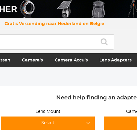
CHER
Gratis Verzending naar Nederland en België
ssen
Camera's
Camera Accu's
Lens Adapters
Need help finding an adapte
Lens Mount
Came
Select