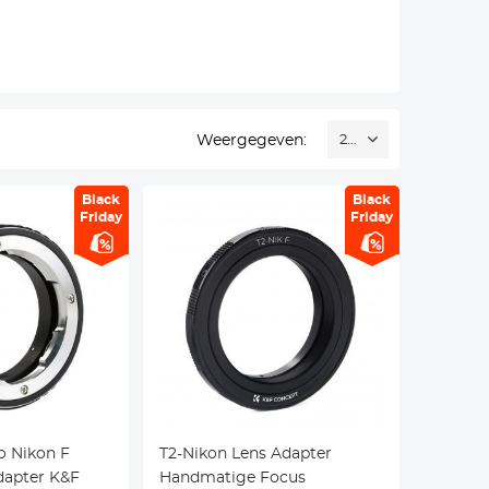
Weergegeven:
24
Black
Black
Friday
Friday
o Nikon F
T2-Nikon Lens Adapter
dapter K&F
Handmatige Focus