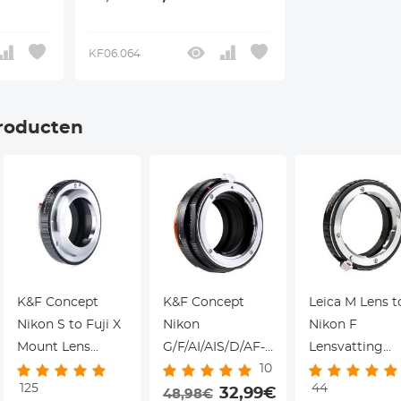
haam
Lichaam
KF06.064
roducten
K&F Concept
K&F Concept
Leica M Lens t
Nikon S to Fuji X
Nikon
Nikon F
Mount Lens
G/F/AI/AIS/D/AF-S
Lensvatting
10
Adapter M33111
to Fujifilm X
Adapter K&F
125
44
Mount Adapter
32,99€
Concept M2017
48,98€