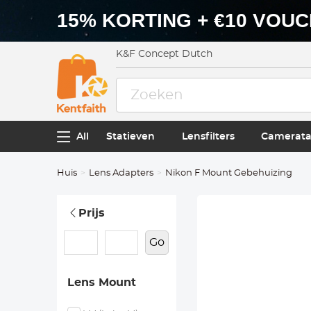
15% KORTING + €10 VOU
K&F Concept Dutch
All
Statieven
Lensfilters
Camerata
Huis
Lens Adapters
Nikon F Mount Gebehuizing
Prijs
Go
Lens Mount