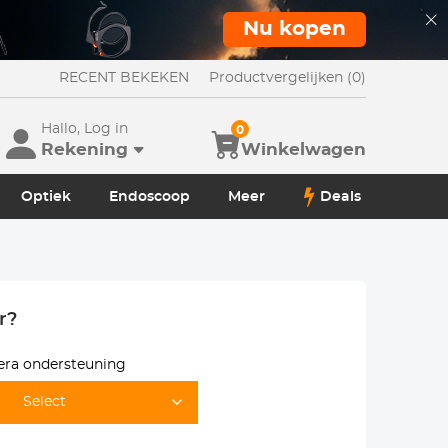
Nu kopen
RECENT BEKEKEN
Productvergelijken (0)
Hallo, Log in
0
Rekening
Winkelwagen
Optiek
Endoscoop
Meer
Deals
r?
ra ondersteuning
Select