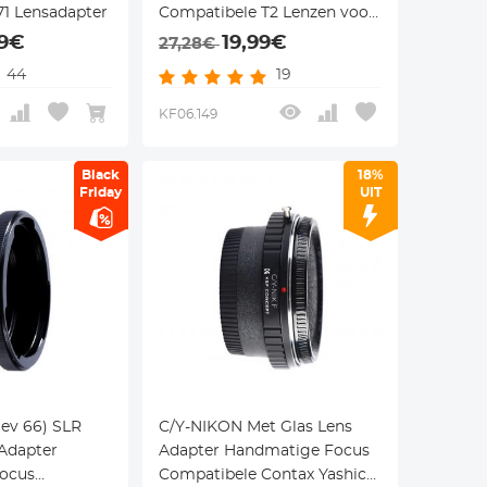
1 Lensadapter
Compatibele T2 Lenzen voor
Nikon F Camera Lichaam
99€
19,99€
27,28€
44
19
KF06.149
Black
18%
Friday
UIT
iev 66) SLR
C/Y-NIKON Met Glas Lens
 Adapter
Adapter Handmatige Focus
ocus
Compatibele Contax Yashica