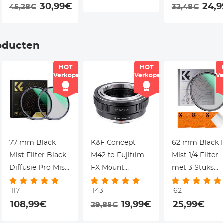
30,99€
24,
45,28€
32,48€
Lensadapter
oducten
HOT
HOT
Verkoper
Verkoper
Ve
77 mm Black
K&F Concept
62 mm Black 
Mist Filter Black
M42 to Fujifilm
Mist 1/4 Filter
Diffusie Pro Mist
FX Mount
met 3 Stuks
1/4 + 1/8 Filter Kit
Adapter Ring
Reinigingsdoe
117
143
62
Mist Filmisch
Black Diffusio
108,99€
19,99€
25,99€
29,88€
Effectfilter Voor
Lens Filter me
Vlog / Video /
18 Coatings N