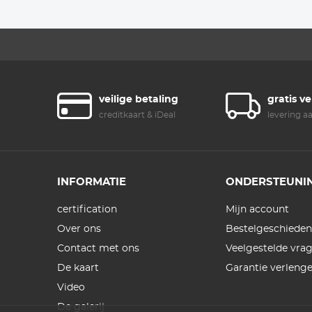
Leica SL T Sigma
FP Panasonic L
Camera Lichaam
veilige betaling
gratis v
creditkaart & iDeal
levering a
INFORMATIE
ONDERSTEUNI
certification
Mijn account
Over ons
Bestelgeschieden
Contact met ons
Veelgestelde vra
De kaart
Garantie verleng
Video
De galerij