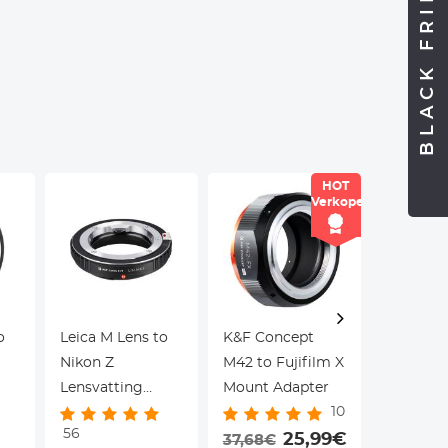
BLACK FRIDAY
HOT
Verkoper
o
Leica M Lens to
K&F Concept
K&F Con
Nikon Z
M42 to Fujifilm X
Mount Le
Lensvatting
Mount Adapter
Fujifilm
10
Adapter K&F
Mount C
56
126
1
Concept M20184
25,99€
Adapter
37,68€