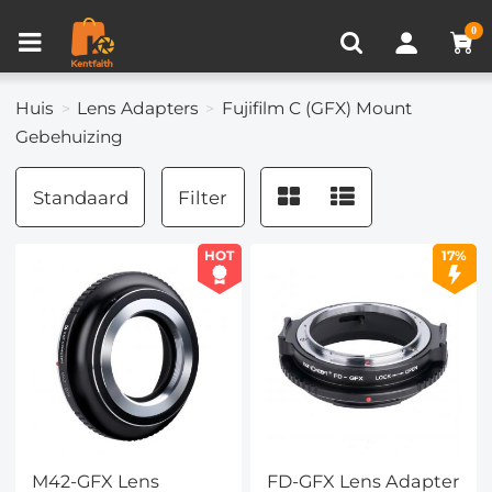
Productvergelijken (0)
RECENT BEKEKEN
0
Huis
Lens Adapters
Fujifilm C (GFX) Mount
Gebehuizing
Standaard
Filter
HOT
17%
M42-GFX Lens
FD-GFX Lens Adapter