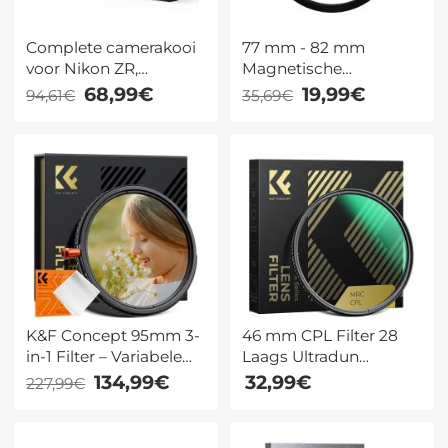
Complete camerakooi
77 mm - 82 mm
voor Nikon ZR,
Magnetische
lichtgewicht
Lensfilteradapterring
68,99€
19,99€
94,61€
35,69€
aluminium videorig
met Arca-Swiss
snelkoppelingsbasis
en cold shoe-
bevestiging.
K&F Concept 95mm 3-
46 mm CPL Filter 28
in-1 Filter – Variabele
Laags Ultradun
ND2-32 + CPL + Black
Circulair
134,99€
32,99€
227,99€
Mist 1/4 voor
Polarisatiefilter
Cinematische Video en
Meerlaags Gecoat
Minder Reflectie
Polariserend MRC