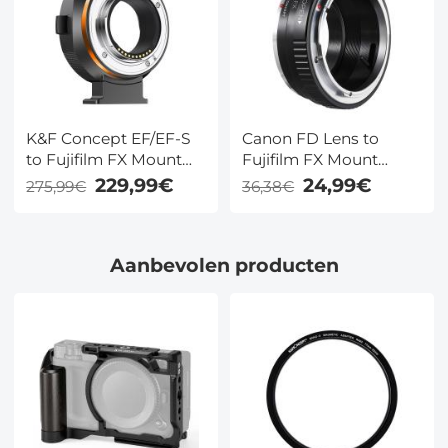
K&F Concept EF/EF-S
Canon FD Lens to
to Fujifilm FX Mount
Fujifilm FX Mount
Elektronische Lens
Mirrorless Camera
229,99€
24,99€
275,99€
36,38€
Adapter
Adapter K&F Concept
Lens Mount Adapter
Aanbevolen producten