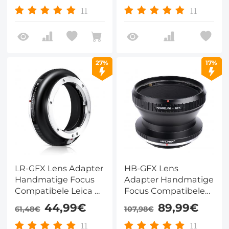
Lichaam
11
11
27%
17%
LR-GFX Lens Adapter
HB-GFX Lens
Handmatige Focus
Adapter Handmatige
Compatibele Leica R
Focus Compatibele
Lenzen voor Fuji GFX
Hasselblad V Lenzen
44,99€
89,99€
61,48€
107,98€
Camera Lichaam
voor Fuji GFX Camera
Lichaam
11
11