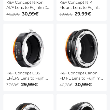
K&F Concept Nikon
K&F Concept NIK
AI/F Lens to Fujifilm X
Mount Lens to Fujifilm
Mount Adapter
FX Mount Camera
30,99€
29,99€
40,28€
39,48€
Adapter
K&F Concept EOS
K&F Concept Canon
EF/EFS Lens to Fujifilm
FD FL Lens to Fujifilm
X Mount Adapter
X Mount Adapter
29,99€
30,99€
37,68€
40,28€