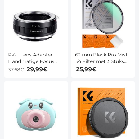
Filter Nano Xcel Serie
PK-L Lens Adapter
62 mm Black Pro Mist
Handmatige Focus
1/4 Filter met 3 Stuks
Compatible Pentax
Reinigingsdoekje
29,99€
25,99€
37,68€
K(PK) Lenzen voor
Black Diffusion Lens
Leica SL T Sigma FP
Filter met 18 Coatings
Panasonic L Camera
Nano Klear Serie
Lichaam