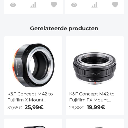
Gerelateerde producten
K&F Concept M42 to
K&F Concept M42 to
Fujifilm X Mount
Fujifilm FX Mount
Adapter
Adapter Ring
25,99€
19,99€
37,68€
29,88€