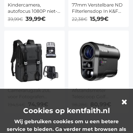
Kindercamera,
77mm Verstelbare ND
autofocus 1080P niet-
Filterlensdop In K&F
giftig, zacht plastic
Concept Kleurendoos
39,99€
15,99€
39,99€
22,38€
schokbestendig
Voor Variabel Grijsfilter
hoesje, blauwe
ND Filter
Camerarugzak 20L
Afstandsmeter
voor Fotografen
Telescoop Golf
Laptopvak 15,6 inch
Afstandsmeter 800
74,99€
80,99€
194,54€
98,28€
Cookies op kentfaith.nl
Grijs
Meter Verticale
Horizontale
Wij gebruiken cookies om u een betere
Afstandsmeting en
Scan Functie
service te bieden. Ga verder met browsen als