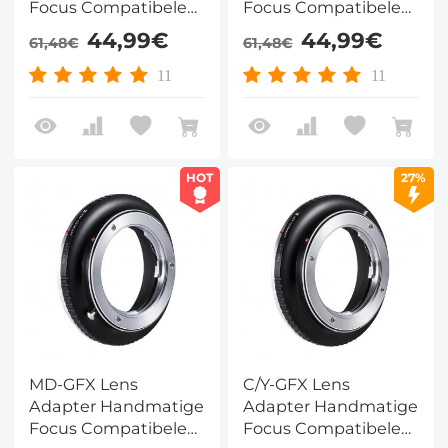
Focus Compatibele
Focus Compatibele
Nikon F Lenzen voor
Canon EOS EF DSLR
44,99€
44,99€
61,48€
61,48€
Fuji GFX Camera
Lenzen voor Fuji GFX
Lichaam
Camera Lichaam
11
11
HOT
27%
MD-GFX Lens
C/Y-GFX Lens
Adapter Handmatige
Adapter Handmatige
Focus Compatibele
Focus Compatibele