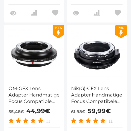
19%
3%
OM-GFX Lens
Nik(G)-GFX Lens
Adapter Handmatige
Adapter Handmatige
Focus Compatible
Focus Compatibele
Olympus OM Lenzen
Nik(G) Lenzen voor
44,99€
59,99€
55,48€
61,98€
voor Fuji GFX Camera
Fuji GFX Camera
Lichaam
Lichaam
11
11