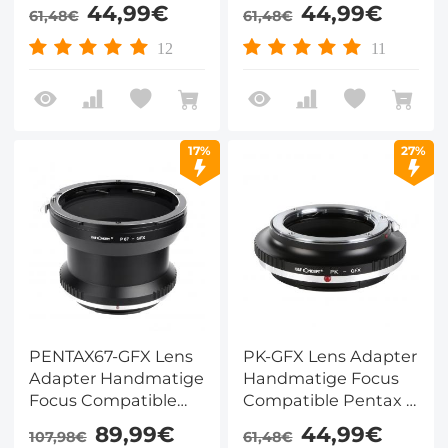
Minolta MD Lenzen
Contax Yashica DSLR
44,99€
44,99€
61,48€
61,48€
voor Fuji GFX Camera
Lenzen voor Fuji GFX
Lichaam
Camera Lichaam
12
11
17%
27%
PENTAX67-GFX Lens
PK-GFX Lens Adapter
Adapter Handmatige
Handmatige Focus
Focus Compatible
Compatible Pentax K
Pentax67 Lenzen
Lenzen voor Fuji GFX
89,99€
44,99€
107,98€
61,48€
voor Fuji GFX Camera
Camera Lichaam