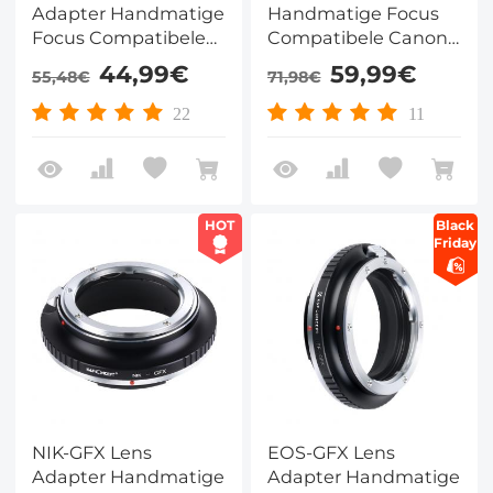
Adapter Handmatige
Handmatige Focus
Focus Compatibele
Compatibele Canon
M42 Lenzen voor Fuji
FD DSLR Lenzen voor
44,99€
59,99€
55,48€
71,98€
GFX Camera Lichaam
Fuji GFX Camera
Lichaam
22
11
HOT
Black
Friday
NIK-GFX Lens
EOS-GFX Lens
Adapter Handmatige
Adapter Handmatige