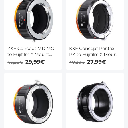
K&F Concept MD MC
K&F Concept Pentax
to Fujifilm X Mount
PK to Fujifilm X Mount
Adapter
Adapter
29,99€
27,99€
40,28€
40,28€