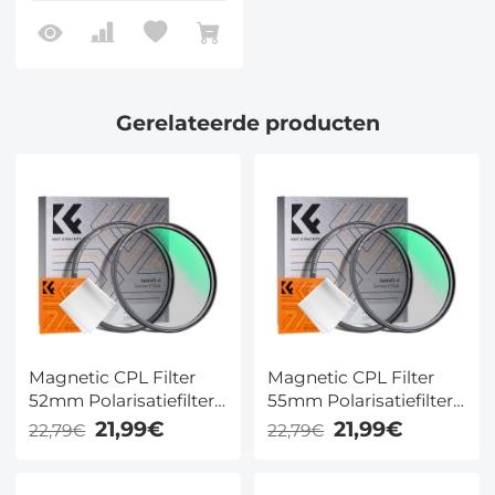
Nano Xcel Serie
Gerelateerde producten
Magnetic CPL Filter
Magnetic CPL Filter
52mm Polarisatiefilter
55mm Polarisatiefilter
Ultradun Optisch Glas
Ultradun Optisch Glas
21,99€
21,99€
22,79€
22,79€
met 18 Meerlaagse
met 18 Meerlaagse
Coatings - Nano Klear
Coatings - Nano Klear
Serie
Serie