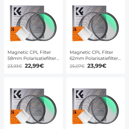
Magnetic CPL Filter
Magnetic CPL Filter
58mm Polarisatiefilter
62mm Polarisatiefilter
Ultradun Optisch Glas
Ultradun Optisch Glas
22,99€
23,99€
23,93€
25,07€
met 18 Meerlaagse
met 18 Meerlaagse
Coatings - Nano Klear
Coatings - Nano Klear
Serie
Serie