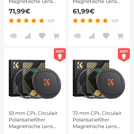
Magnetische Lens
Magnetische Lens
Filter HD Waterdicht
Filter HD Waterdicht
71,99€
61,99€
Anti Kras
Anti Kras
Antireflecterend
Antireflecterend
109
109
Nano Xcel Serie
Nano Xcel Serie
HOT
HOT
55 mm CPL Circulair
72 mm CPL Circulair
Polarisatiefilter
Polarisatiefilter
Magnetische Lens
Magnetische Lens
Filter HD Waterdicht
Filter HD Waterdicht