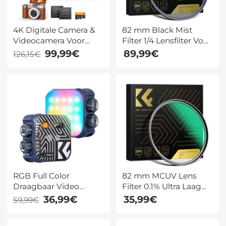
4K Digitale Camera &
82 mm Black Mist
Videocamera Voor
Filter 1/4 Lensfilter Voor
Fotografie met Flash
Speciale Effecten
99,99€
89,99€
126,15€
en Lensvullingslicht,
Ultraheldere
180° Kantelbaar
Meerlaagse Coating
Scherm
Waterdicht
Krasbestendig En
Antireflecterend Nano
Xcel Serie
RGB Full Color
82 mm MCUV Lens
Draagbaar Video
Filter 0.1% Ultra Laag
Invullicht – 360°
Reflectievermogen Met
36,99€
35,99€
59,99€
Verstelbaar, Warm tot
28 Meerlaagse
Koel Licht (2500K-
Coatings Nano Xcel