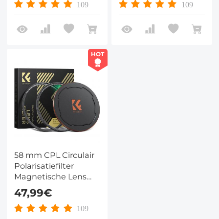
Antireflecterend
Antireflecterend
109
109
Nano Xcel Serie
Nano Xcel Serie
HOT
58 mm CPL Circulair
Polarisatiefilter
Magnetische Lens
Filter HD Waterdicht
47,99€
Anti Kras
Antireflecterend
109