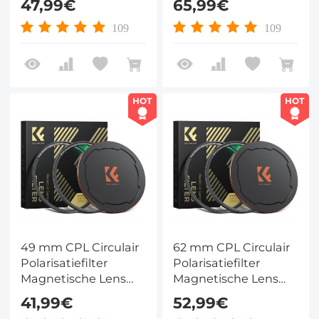
47,99€
65,99€
Anti Kras
Anti Kras
Antireflecterend
Antireflecterend
109
109
Nano Xcel Serie
Nano Xcel Serie
HOT
HOT
49 mm CPL Circulair
62 mm CPL Circulair
Polarisatiefilter
Polarisatiefilter
Magnetische Lens
Magnetische Lens
Filter HD Waterdicht
Filter HD Waterdicht
41,99€
52,99€
Anti Kras
Anti Kras