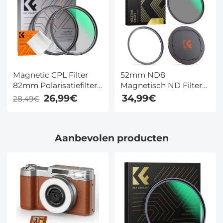
Magnetic CPL Filter
52mm ND8
82mm Polarisatiefilter
Magnetisch ND Filter
Ultradun Optisch Glas
3-in-1 Magnetic Lens
26,99€
34,99€
28,49€
met 18 Meerlaagse
Filter Neutrale
Coatings - Nano Klear
Dichtheidsfilter + Ring
Serie
+ Dop Nano Xcel Serie
Aanbevolen producten