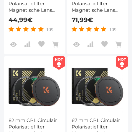
Polarisatiefilter
Polarisatiefilter
Magnetische Lens
Magnetische Lens
Filter HD Waterdicht
Filter HD Waterdicht
44,99€
71,99€
Anti Kras
Anti Kras
Antireflecterend
Antireflecterend
109
109
Nano Xcel Serie
Nano Xcel Serie
HOT
HOT
82 mm CPL Circulair
67 mm CPL Circulair
Polarisatiefilter
Polarisatiefilter