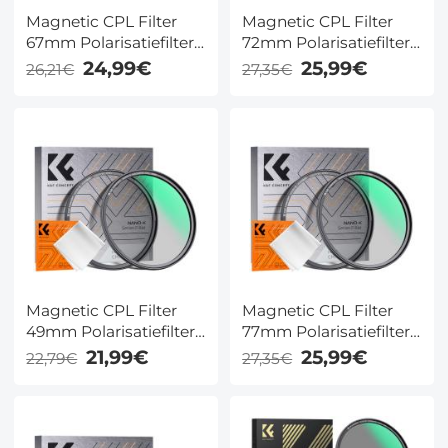
Magnetic CPL Filter
Magnetic CPL Filter
67mm Polarisatiefilter
72mm Polarisatiefilter
Ultradun Optisch Glas
Ultradun Optisch Glas
24,99€
25,99€
26,21€
27,35€
met 18 Meerlaagse
met 18 Meerlaagse
Coatings - Nano Klear
Coatings - Nano Klear
Serie
Serie
Magnetic CPL Filter
Magnetic CPL Filter
49mm Polarisatiefilter
77mm Polarisatiefilter
Ultradun Optisch Glas
Ultradun Optisch Glas
21,99€
25,99€
22,79€
27,35€
met 18 Meerlaagse
met 18 Meerlaagse
Coatings - Nano Klear
Coatings - Nano Klear
Serie
Serie