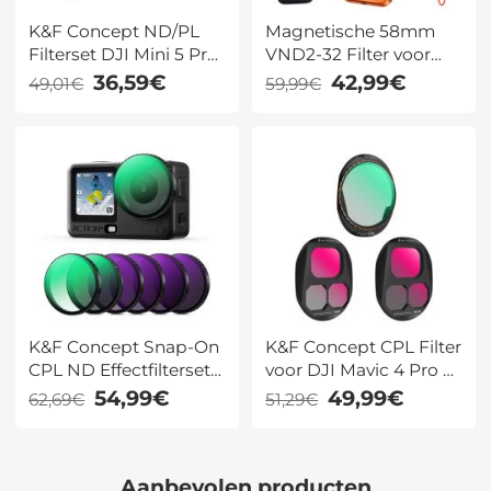
K&F Concept ND/PL
Magnetische 58mm
Filterset DJI Mini 5 Pro
VND2-32 Filter voor
– 6-Pack CPL ND4-64,
iPhone 17 Pro –
36,59€
42,99€
49,01€
59,99€
Schroefbaar Drone
Variabel ND Filter met
Filter Set, HD Multi-
Quick Release Lens
Coated Glas
Adapter – K&F
Concept
K&F Concept Snap-On
K&F Concept CPL Filter
CPL ND Effectfilterset
voor DJI Mavic 4 Pro –
voor DJI Osmo Action
Multi-Coated HD Glas
54,99€
49,99€
62,69€
51,29€
6 6-Delige Set
met Aluminium Frame
CPL/ND8/ND16/ND32/ND64/Black
Mist Filter HD Optisch
Aanbevolen producten
Glas Multicoated