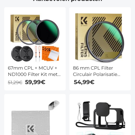
67mm CPL + MCUV +
86 mm CPL Filter
ND1000 Filter Kit met
Circulair Polarisatie
Lensdop en 3
Filter Met 24 Laags
59,99€
54,99€
51,29€
Reinigingsdoekjes
Meerlaags Groen
Circulair
Gecoate HD /
Polarisatiefilter UV
Hydrofoob / Antikras
Beschermfilter en ND
Nano Dazzle Serie
Filter 24 Laags Nano
Dazzle