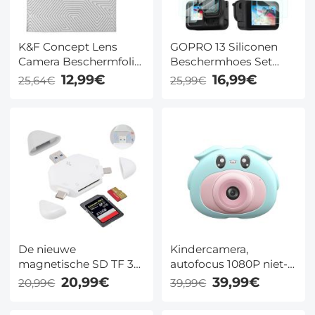
K&F Concept Lens
GOPRO 13 Siliconen
Camera Beschermfolie,
Beschermhoes Set
Anti-kras
Schermbeschermer
12,99€
16,99€
25,64€
25,99€
Lensbeschermer,
Lens Film Scherm Film
Magische Zelfklevende
Geschikt voor GOPRO
Doek Camerafolie voor
Hero13
Camera
Lens/DSLR/Accessoires
45x45cm
De nieuwe
Kindercamera,
magnetische SD TF 3
autofocus 1080P niet-
in 1 kaartlezer is
giftig, zacht plastic
20,99€
39,99€
20,99€
39,99€
geschikt voor
schokbestendig
Apple/Type-c mobiele
hoesje, blauwe