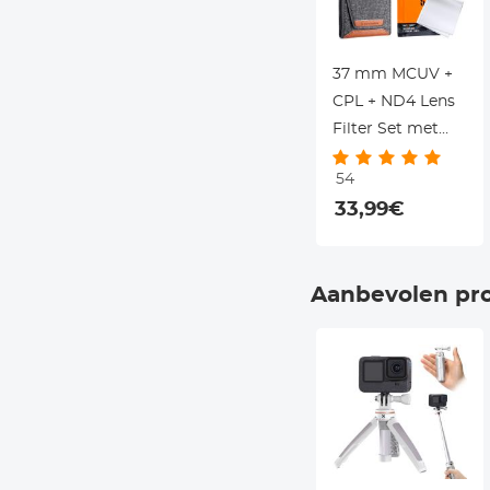
37 mm MCUV +
CPL + ND4 Lens
Filter Set met
Lensreinigingsdoekj
54
en Filterzak Nano
33,99€
Klear Serie
Aanbevolen pr