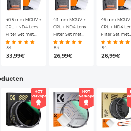
40.5 mm MCUV +
43 mm MCUV +
46 mm MCUV 
CPL + ND4 Lens
CPL + ND4 Lens
CPL + ND4 Le
Filter Set met
Filter Set met
Filter Set met
e
Lensreinigingsdoekje
Lensreinigingsdoekje
Lensreiniging
54
54
54
en Filterzak Nano
en Filterzak Nano
en Filterzak N
33,99€
26,99€
26,99€
Klear Serie
Klear Serie
Klear Serie
oducten
HOT
HOT
Verkoper
Verkoper
Ve