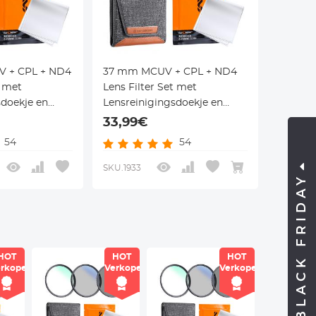
 + CPL + ND4
37 mm MCUV + CPL + ND4
t met
Lens Filter Set met
sdoekje en
Lensreinigingsdoekje en
 Klear Serie
Filterzak Nano Klear Serie
33,99€
54
54
SKU.1933
BLACK FRIDAY
HOT
HOT
HOT
rkoper
Verkoper
Verkoper