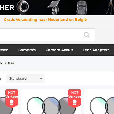
CHER
Gratis Verzending naar Nederland en België
ssen
Camera's
Camera Accu's
Lens Adapters
CPL+ND4
:
Standaard
HOT
HOT
Verkoper
Verkoper