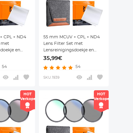
+ CPL + ND4
55 mm MCUV + CPL + ND4
t met
Lens Filter Set met
sdoekje en
Lensreinigingsdoekje en
 Klear Serie
Filterzak Nano Klear Serie
35,99€
54
54
SKU.1939
HOT
HOT
Verkoper
Verkoper