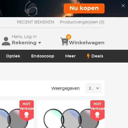
Nu kopen
RECENT BEKEKEN
Productvergelijken (0)
Hallo, Log in
0
Rekening
Winkelwagen
Optiek
Endoscoop
Meer
Deals
Weergegeven:
24
HOT
HOT
Verkoper
Verkoper