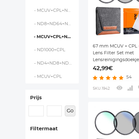
- MCUV+CPL+ND1000+Lensdop - Nano Dazzle
- ND8+ND64+ND1000 - Nano-D Series
- MCUV+CPL+ND4
67 mm MCUV + CPL 
- ND1000+CPL
Lens Filter Set met
Lensreinigingsdoekje
- ND4+ND8+ND64+ND1000
Filterzak Nano Klear 
42,99€
- MCUV+CPL
54
SKU.1942
Prijs
Go
Filtermaat