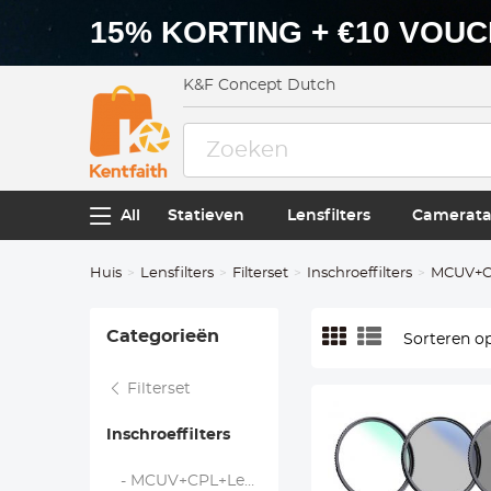
15% KORTING + €10 VOU
K&F Concept Dutch
All
Statieven
Lensfilters
Camerata
Huis
Lensfilters
Filterset
Inschroeffilters
MCUV+
Categorieën
Sorteren op
Filterset
Inschroeffilters
- MCUV+CPL+Lensdop - Nano K Serie