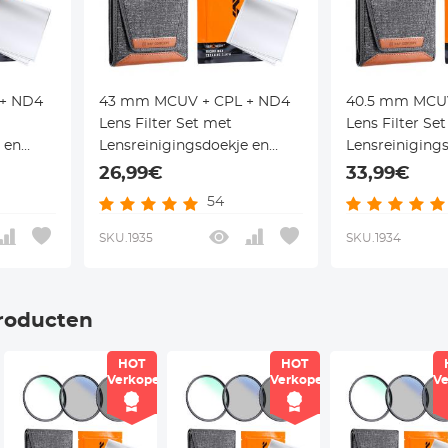
+ ND4
43 mm MCUV + CPL + ND4
40.5 mm MCUV
Lens Filter Set met
Lens Filter Se
 en
Lensreinigingsdoekje en
Lensreiniging
Serie
Filterzak Nano Klear Serie
Filterzak Nano
26,99€
33,99€
54
SKU.1935
SKU.1934
roducten
HOT
HOT
r
Verkoper
Verkoper
Ve