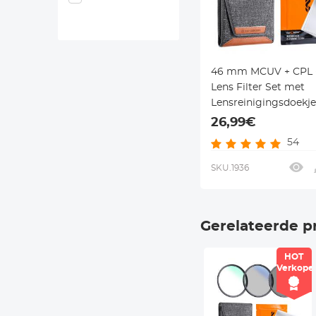
46 mm MCUV + CPL 
Lens Filter Set met
Lensreinigingsdoekje
Filterzak Nano Klear 
26,99€
54
SKU.1936
Gerelateerde p
HOT
Verkope