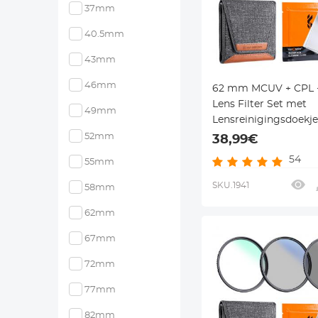
37mm
40.5mm
43mm
46mm
62 mm MCUV + CPL 
Lens Filter Set met
49mm
Lensreinigingsdoekje
Filterzak Nano Klear 
52mm
38,99€
54
55mm
SKU.1941
58mm
62mm
67mm
72mm
77mm
82mm