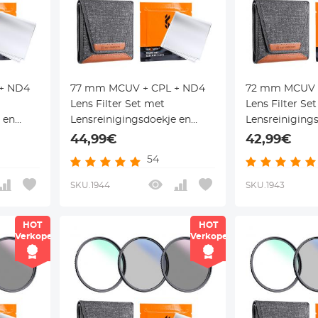
+ ND4
77 mm MCUV + CPL + ND4
72 mm MCUV 
Lens Filter Set met
Lens Filter Se
 en
Lensreinigingsdoekje en
Lensreiniging
Serie
Filterzak Nano Klear Serie
Filterzak Nano
44,99€
42,99€
54
SKU.1944
SKU.1943
HOT
HOT
Verkoper
Verkoper