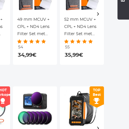
+
49 mm MCUV +
52 mm MCUV +
55 mm 
ns
CPL + ND4 Lens
CPL + ND4 Lens
CPL + N
Filter Set met
Filter Set met
Filter S
sdoekje
Lensreinigingsdoekje
Lensreinigingsdoekje
Lensrein
54
55
54
ano
en Filterzak Nano
en Filterzak Nano
en Filte
34,99€
35,99€
35,99
Klear Serie
Klear Serie
Klear Ser
HOT
TOP
rkoper
Best