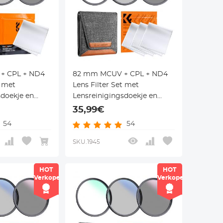
+ CPL + ND4
82 mm MCUV + CPL + ND4
t met
Lens Filter Set met
sdoekje en
Lensreinigingsdoekje en
 Klear Serie
Filterzak Nano Klear Serie
35,99€
54
54
SKU.1945
HOT
HOT
Verkoper
Verkoper