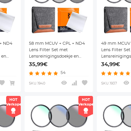
+ ND4
58 mm MCUV + CPL + ND4
49 mm MCUV 
Lens Filter Set met
Lens Filter Se
 en
Lensreinigingsdoekje en
Lensreiniging
Serie
Filterzak Nano Klear Serie
Filterzak Nano
35,99€
34,99€
54
SKU.1940
SKU.1937
HOT
HOT
Verkoper
Verkoper