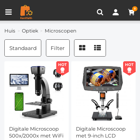
Productvergelijken (0)
RECENT BEKEKEN
0
Huis
Optiek
Microscopen
Standaard
Filter
HOT
HOT
Digitale Microscoop
Digitale Microscoop
500x/2000x met WiFi
met 9-inch LCD