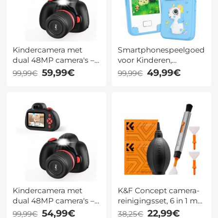
Kindercamera met
Smartphonespeelgoed
dual 48MP camera's –
voor Kinderen,
autofocus, 30 frames, 6
Dubbele Camera's, 2,8"
59,99€
49,99€
99,99€
99,99€
filters, stickers &
Touchscreen, Geen
geheugenkaart – voor
Internet, voor Jongens
3-12 jaar – Kentfaith
en Meisjes van 3-8 Jaar
Kentfaith
Kindercamera met
K&F Concept camera-
dual 48MP camera's –
reinigingsset, 6 in 1 met
autofocus, 30 frames, 6
stofzuigerdoek*2,
54,99€
22,99€
99,99€
38,25€