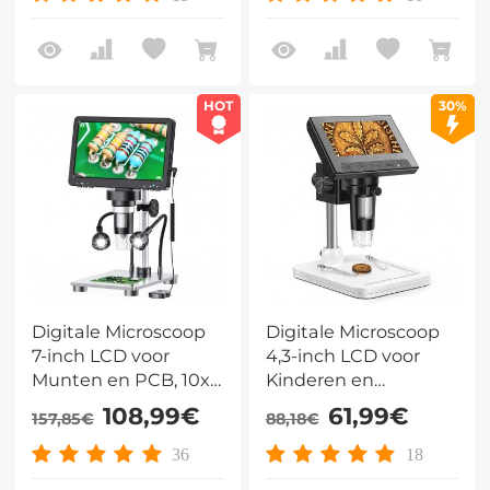
HOT
30%
Digitale Microscoop
Digitale Microscoop
7-inch LCD voor
4,3-inch LCD voor
Munten en PCB, 10x-
Kinderen en
1200x, 12MP, 10 LED
Thuisgebruik, 50x-
108,99€
61,99€
157,85€
88,18€
en Bedrade
1000x met 8 LED-
Afstandsbediening
lampen
36
18