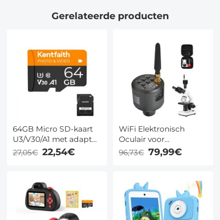
Gerelateerde producten
64GB Micro SD-kaart
WiFi Elektronisch
U3/V30/A1 met adapter,
Oculair voor
geheugenkaart voor
Microscopen, 50 Meter
22,54€
79,99€
27,05€
96,73€
camera's, borescopen,
WiFi Bereik, 2MP
microscopen,
Microscoop Imager,
nachtzichtbrillen,
Maak 4K Foto's
Kentfaith
Video's, Kentfaith