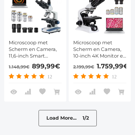
Microscoop met
Microscoop met
Scherm en Camera,
Scherm en Camera,
11,6-inch Smart
10-inch 4K Monitor en
Display en 40x-2500x
40x-1000x Vergroting
899,99€
1.759,99€
1.148,99€
2.199,99€
Vergroting voor
voor Professionals in
Onderwijs,
Laboratorium en
12
12
Laboratorium en
Onderzoek
Onderzoek
Load More... 1/2