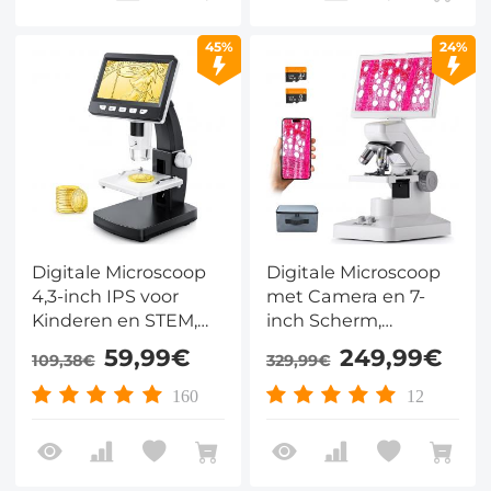
45%
24%
Digitale Microscoop
Digitale Microscoop
4,3-inch IPS voor
met Camera en 7-
Kinderen en STEM,
inch Scherm,
50x-1000x met 2MP
WiFi/USB en 80x-
59,99€
249,99€
109,38€
329,99€
Camera en 8 LED-
1600x Vergroting voor
lampen
School en Thuis
160
12