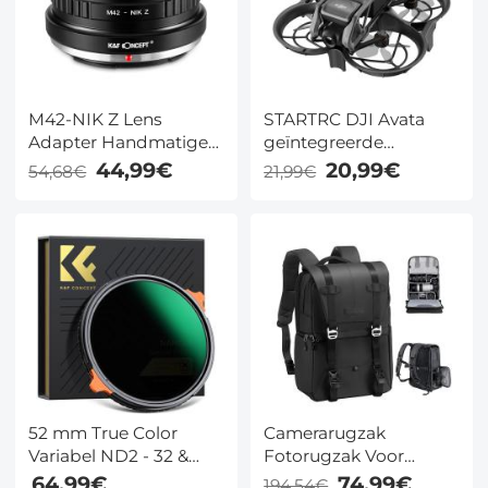
M42-NIK Z Lens
STARTRC DJI Avata
Adapter Handmatige
geïntegreerde
Focus Compatibele
propellerkap
44,99€
20,99€
54,68€
21,99€
M42 Lenzen voor
Nikon Z Camera
Lichaam
52 mm True Color
Camerarugzak
Variabel ND2 - 32 &
Fotorugzak Voor
CPL Circulair
Fotografen
64,99€
74,99€
194,54€