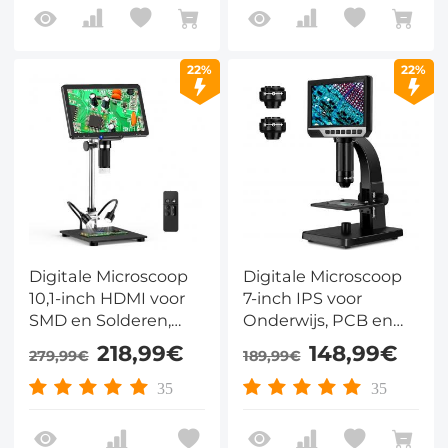
22%
22%
Digitale Microscoop
Digitale Microscoop
10,1-inch HDMI voor
7-inch IPS voor
SMD en Solderen,
Onderwijs, PCB en
50x-1600x met
Biologie, 50x-2000x
218,99€
148,99€
279,99€
189,99€
Polarisator en
met Dubbele Lens en
Afstandsbediening
12MP Camera
35
35