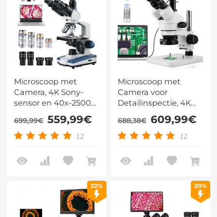
Microscoop met
Microscoop met
Camera, 4K Sony-
Camera voor
sensor en 40x-2500x
Detailinspectie, 4K
Vergroting voor
Trinoculaire
559,99€
609,99€
699,99€
688,38€
Professionals in
Stereomicroscoop
Laboratorium en
3,5x-45x met 144 LED
12
12
Onderzoek
Ringverlichting
22%
20%