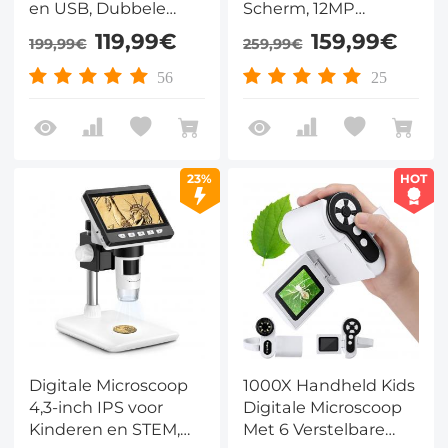
en USB, Dubbele
Scherm, 12MP
Lens en LED voor
Camera en 50x-1000x
119,99€
159,99€
199,99€
259,99€
Kinderen, Onderwijs
Vergroting voor
en Detailinspectie
Munten, PCB en
56
25
Detailinspectie
23%
HOT
Digitale Microscoop
1000X Handheld Kids
4,3-inch IPS voor
Digitale Microscoop
Kinderen en STEM,
Met 6 Verstelbare