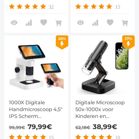
Verlichting en 32GB
32
15
Kaart
20%
37%
1000X Digitale
Digitale Microscoop
Handmicroscoop 4,5"
50x-1000x voor
IPS Scherm
Kinderen en
Afneembare Basis
Onderwijs, Handheld
79,99€
38,99€
99,99€
62,18€
12MP Foto 1080P
met WiFi, USB en 8
Video
LED-lampen
15
10