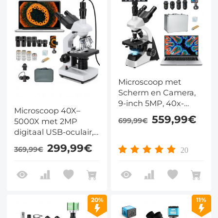
Microscoop met
Scherm en Camera,
9-inch 5MP, 40x-
Microscoop 40X–
1600x met Koehler-
559,99€
5000X met 2MP
699,99€
Verlichting en
digitaal USB-oculair,
Messing 195-
trinoculaire kop,
objectieven
299,99€
369,99€
20
dubbele LED-
verlichting en
mechanische
kruistafel – voor thuis,
school en
20%
11%
laboratorium,
Kentfaith