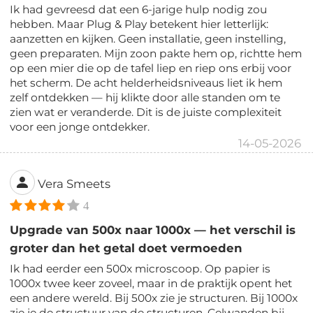
Ik had gevreesd dat een 6-jarige hulp nodig zou
hebben. Maar Plug & Play betekent hier letterlijk:
aanzetten en kijken. Geen installatie, geen instelling,
geen preparaten. Mijn zoon pakte hem op, richtte hem
op een mier die op de tafel liep en riep ons erbij voor
het scherm. De acht helderheidsniveaus liet ik hem
zelf ontdekken — hij klikte door alle standen om te
zien wat er veranderde. Dit is de juiste complexiteit
voor een jonge ontdekker.
14-05-2026
Vera Smeets
4
Upgrade van 500x naar 1000x — het verschil is
groter dan het getal doet vermoeden
Ik had eerder een 500x microscoop. Op papier is
1000x twee keer zoveel, maar in de praktijk opent het
een andere wereld. Bij 500x zie je structuren. Bij 1000x
zie je de structuur van de structuren. Celwanden bij