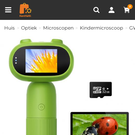
Productvergelijken (0)
RECENT BEKEKEN
0
Huis
Optiek
Microscopen
Kindermicroscoop
G