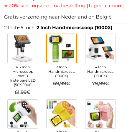
⭐ 20% kortingscode na bestelling (1x per account)
Gratis verzending naar Nederland en België
2 Inch~5 Inch:
2 Inch Handmicroscoop (1000X)
4.3 Inch
2 Inch
4 Inch
Microscoop
Handmicroscoop
Handmicroscoop
met 8
(1000X)
(1000X)
Instelbare LED
69,99€
79,99€
(50X-1000
61,99€
2 Inch