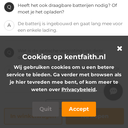
Heeft het ook draagbare batterijen nodig? Of
Q
moet je het opladen?
De batterij is ingebouwd en gaat lang mee voor
A
een enkele lading.
Wat is de optische vergroting van deze
Q
Cookies op kentfaith.nl
draagbare digitale microscoop?
Wij gebruiken cookies om u een betere
Ons product is een digitale microscoop, 1000X
A
service te bieden. Ga verder met browsen als
is een vergroting die optische en digitale zoom
je hier tevreden mee bent, of kom meer te
combineert.
weten over
Privacybeleid
.
... 1/1
Quit
Accept
In winkelwagen
Nu kopen