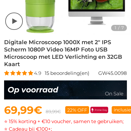
1
/
7
Digitale Microscoop 1000X met 2" IPS
Scherm 1080P Video 16MP Foto USB
Microscoop met LED Verlichting en 32GB
Kaart
4.9
15
beoordeling(en)
GW45.0098
Op voorraad
On Sale
69,99€
inclusi
22% OFF
Prime Day
89,99€
⭐ 15% korting + €10 voucher, samen te gebruiken;
⭐ Cadeau bij €100+;