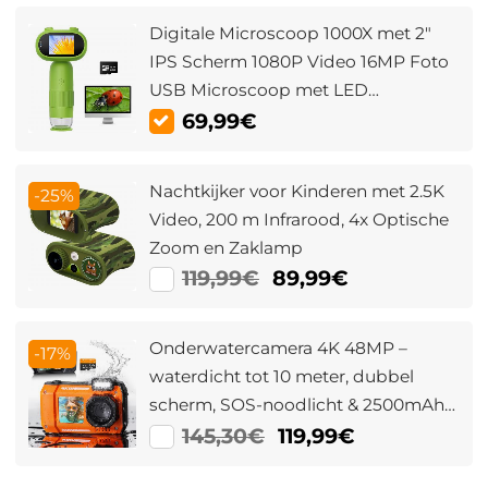
Digitale Microscoop 1000X met 2"
IPS Scherm 1080P Video 16MP Foto
USB Microscoop met LED
Verlichting en 32GB Kaart
69,99€
Nachtkijker voor Kinderen met 2.5K
-25%
Video, 200 m Infrarood, 4x Optische
Zoom en Zaklamp
119,99€
89,99€
Onderwatercamera 4K 48MP –
-17%
waterdicht tot 10 meter, dubbel
scherm, SOS-noodlicht & 2500mAh –
voor snorkelen, zwemmen en
145,30€
119,99€
kinderen