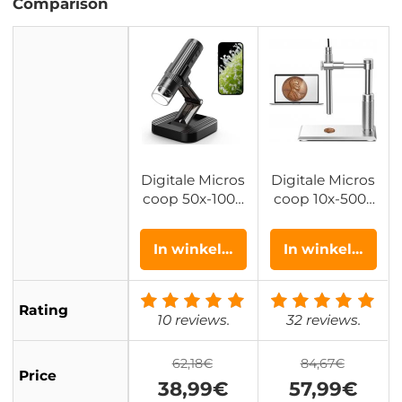
Comparison
Digitale Micros
Digitale Micros
coop 50x-1000
coop 10x-500x
x voor Kinderen
voor Kinderen
en Onderwijs,
en PCB, Handh
In winkelwagen
In winkelwage
Handheld met
eld met USB en
WiFi, USB en 8
6 LED-lampen
LED-lampen
Rating
10 reviews.
32 reviews.
62,18€
84,67€
Price
38,99€
57,99€