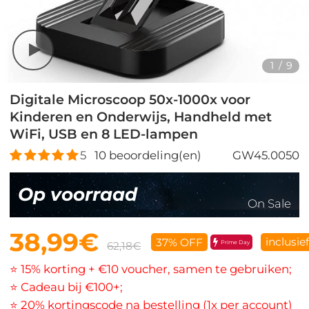
1
/
9
Digitale Microscoop 50x-1000x voor
Kinderen en Onderwijs, Handheld met
WiFi, USB en 8 LED-lampen
5
10
beoordeling(en)
GW45.0050
Op voorraad
On Sale
38,99€
inclusie
37% OFF
Prime Day
62,18€
⭐ 15% korting + €10 voucher, samen te gebruiken;
⭐ Cadeau bij €100+;
⭐ 20% kortingscode na bestelling (1x per account)