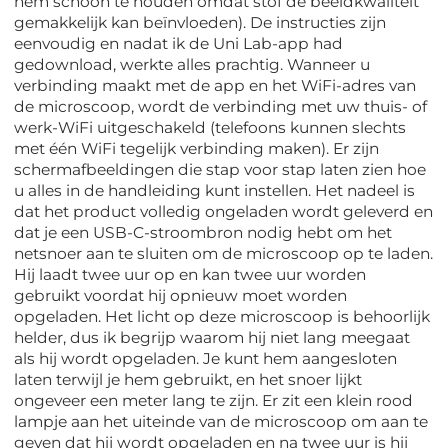
hem schoon te houden omdat stof de beeldkwaliteit
gemakkelijk kan beïnvloeden). De instructies zijn
eenvoudig en nadat ik de Uni Lab-app had
gedownload, werkte alles prachtig. Wanneer u
verbinding maakt met de app en het WiFi-adres van
de microscoop, wordt de verbinding met uw thuis- of
werk-WiFi uitgeschakeld (telefoons kunnen slechts
met één WiFi tegelijk verbinding maken). Er zijn
schermafbeeldingen die stap voor stap laten zien hoe
u alles in de handleiding kunt instellen. Het nadeel is
dat het product volledig ongeladen wordt geleverd en
dat je een USB-C-stroombron nodig hebt om het
netsnoer aan te sluiten om de microscoop op te laden.
Hij laadt twee uur op en kan twee uur worden
gebruikt voordat hij opnieuw moet worden
opgeladen. Het licht op deze microscoop is behoorlijk
helder, dus ik begrijp waarom hij niet lang meegaat
als hij wordt opgeladen. Je kunt hem aangesloten
laten terwijl je hem gebruikt, en het snoer lijkt
ongeveer een meter lang te zijn. Er zit een klein rood
lampje aan het uiteinde van de microscoop om aan te
geven dat hij wordt opgeladen en na twee uur is hij