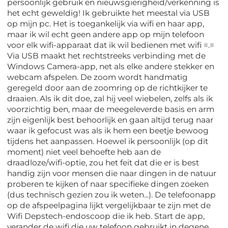
persoonlijk gebruik en nieuwsgierigheid/verkenning is
het echt geweldig! Ik gebruikte het meestal via USB
op mijn pc. Het is toegankelijk via wifi en haar app,
maar ik wil echt geen andere app op mijn telefoon
voor elk wifi-apparaat dat ik wil bedienen met wifi =.=
Via USB maakt het rechtstreeks verbinding met de
Windows Camera-app, net als elke andere stekker en
webcam afspelen. De zoom wordt handmatig
geregeld door aan de zoomring op de richtkijker te
draaien. Als ik dit doe, zal hij veel wiebelen, zelfs als ik
voorzichtig ben, maar de meegeleverde basis en arm
zijn eigenlijk best behoorlijk en gaan altijd terug naar
waar ik gefocust was als ik hem een beetje bewoog
tijdens het aanpassen. Hoewel ik persoonlijk (op dit
moment) niet veel behoefte heb aan de
draadloze/wifi-optie, zou het feit dat die er is best
handig zijn voor mensen die naar dingen in de natuur
proberen te kijken of naar specifieke dingen zoeken
(dus technisch gezien zou ik weten...). De telefoonapp
op de afspeelpagina lijkt vergelijkbaar te zijn met de
Wifi Depstech-endoscoop die ik heb. Start de app,
verander de wifi die uw telefoon gebruikt in degene