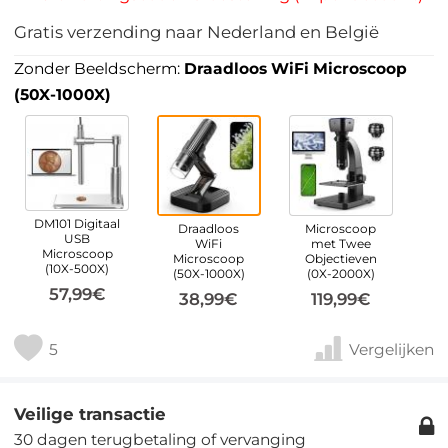
Gratis verzending naar Nederland en België
Zonder Beeldscherm:
Draadloos WiFi Microscoop
(50X-1000X)
DM101 Digitaal
Draadloos
Microscoop
USB
WiFi
met Twee
Microscoop
Microscoop
Objectieven
(10X-500X)
(50X-1000X)
(0X-2000X)
57,99€
38,99€
119,99€
5
Vergelijken
Veilige transactie
30 dagen terugbetaling of vervanging