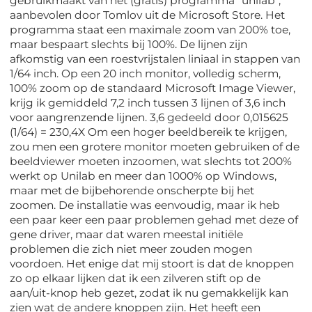
gebruikmaakt van het (gratis) programma "unilab",
aanbevolen door Tomlov uit de Microsoft Store. Het
programma staat een maximale zoom van 200% toe,
maar bespaart slechts bij 100%. De lijnen zijn
afkomstig van een roestvrijstalen liniaal in stappen van
1/64 inch. Op een 20 inch monitor, volledig scherm,
100% zoom op de standaard Microsoft Image Viewer,
krijg ik gemiddeld 7,2 inch tussen 3 lijnen of 3,6 inch
voor aangrenzende lijnen. 3,6 gedeeld door 0,015625
(1/64) = 230,4X Om een hoger beeldbereik te krijgen,
zou men een grotere monitor moeten gebruiken of de
beeldviewer moeten inzoomen, wat slechts tot 200%
werkt op Unilab en meer dan 1000% op Windows,
maar met de bijbehorende onscherpte bij het
zoomen. De installatie was eenvoudig, maar ik heb
een paar keer een paar problemen gehad met deze of
gene driver, maar dat waren meestal initiële
problemen die zich niet meer zouden mogen
voordoen. Het enige dat mij stoort is dat de knoppen
zo op elkaar lijken dat ik een zilveren stift op de
aan/uit-knop heb gezet, zodat ik nu gemakkelijk kan
zien wat de andere knoppen zijn. Het heeft een