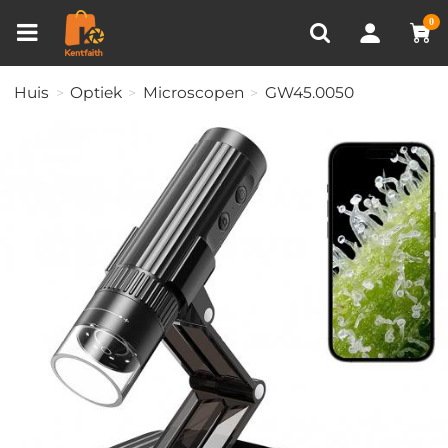
Productvergelijken (0)
RECENT BEKEKEN
0
Huis
Optiek
Microscopen
GW45.0050