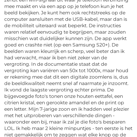
mee maakt en via een app op je telefoon kun je het
beeld bekijken. Je kunt hem ook rechtstreeks op de
computer aansluiten met de USB-kabel, maar dan is
de mobiliteit uiteraard wat beperkt. De instructies
waren relatief eenvoudig te begrijpen, maar zouden
misschien wat duidelijker kunnen zijn. De app werkt
goed en crashte niet (op een Samsung S20+). De
beelden waren kleurrijk en scherp, veel beter dan ik
had verwacht, maar ik ben niet zeker van de
vergroting. In de documentatie staat dat de
vergroting kan variëren van 50x tot 1000x, maar houd
er rekening mee dat dit een digitale zoomlens is, dus
de beeldkwaliteit neemt snel af naarmate je inzoomt.
Ik vond de laagste vergroting echter prima. De
bijgevoegde foto's tonen onze houten eettafel, een
citrien kristal, een gerookte amandel en de print op
een letter. Mijn 7-jarige zoon en ik hadden veel plezier
met het uitproberen van verschillende dingen -
waaronder een bij, maar ik zal je die foto's besparen
LOL. Ik heb maar 2 kleine minpuntjes - ten eerste is het
niet gemakkelijk om te zeggen wat elke knop op de