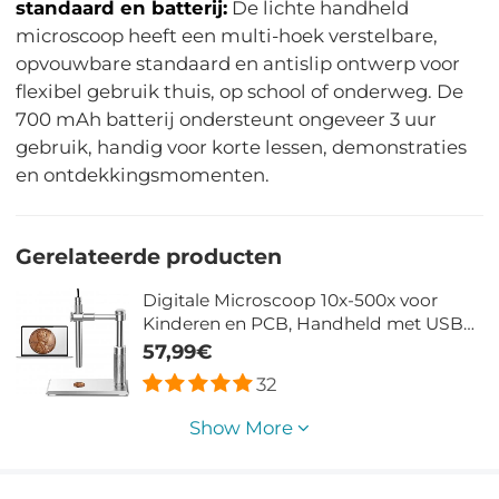
standaard en batterij:
De lichte handheld
microscoop heeft een multi-hoek verstelbare,
opvouwbare standaard en antislip ontwerp voor
flexibel gebruik thuis, op school of onderweg. De
700 mAh batterij ondersteunt ongeveer 3 uur
gebruik, handig voor korte lessen, demonstraties
en ontdekkingsmomenten.
Gerelateerde producten
Digitale Microscoop 10x-500x voor
Kinderen en PCB, Handheld met USB
en 6 LED-lampen
57,99€
32
Show More