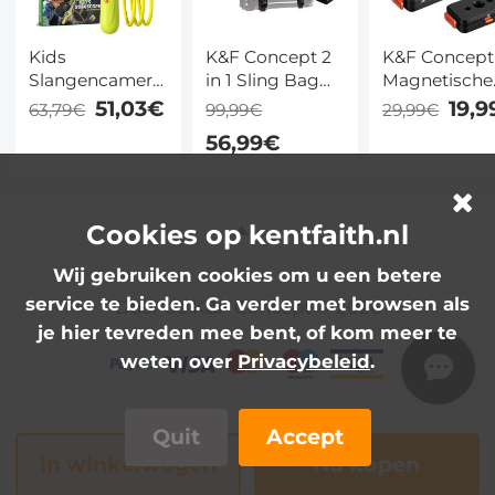
Kids
K&F Concept 2
K&F Concept
Slangencamera
in 1 Sling Bag
Magnetische
met 80cm
12L Dagelijkse
Snelkoppeli
51,03€
19,
63,79€
99,99€
29,99€
slangkabel,
Schoudertas &
voor Insta36
56,99€
1080P video's,
Multifunctionele
X5
IP67 waterdicht,
Fotografie
Aluminiumle
2,4-inch scherm,
Crossbody
Beugelbasis 
8 LED's,
Camera DSLR
Inch Schroef
Cookies op kentfaith.nl
cadeaus voor
Rugzak
met
jongens en
Draagbare Tas,
Veiligheidssl
Wij gebruiken cookies om u een betere
meisjes van 3-12
Groen
voor Statief 
service te bieden. Ga verder met browsen als
Door de K&F Concept © 2026
jaar, Kentfaith
Selfiestick
je hier tevreden mee bent, of kom meer te
weten over
Privacybeleid
.
Quit
Accept
In winkelwagen
Nu kopen