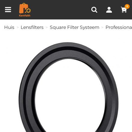
Productvergelijken (0)
RECENT BEKEKEN
0
Huis
Lensfilters
Square Filter Systeem
Professiona