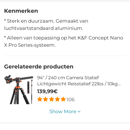
Kenmerken
* Sterk en duurzaam. Gemaakt van
luchtvaartstandaard aluminium.
* Alleen van toepassing op het K&F Concept Nano
X Pro Series-systeem.
Gerelateerde producten
94" / 240 cm Camera Statief
Lichtgewicht Reisstatief 22lbs / 10kg
Belasting met Afneembare Monopod
139,99€
voor DSLR SLR T254A8+BH-28L
106
(SA254T1)
Show More