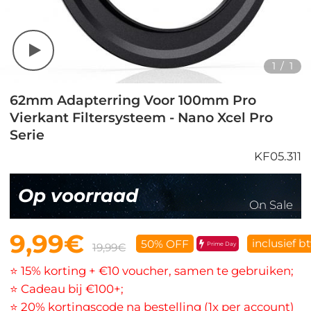
1
/
1
62mm Adapterring Voor 100mm Pro
Vierkant Filtersysteem - Nano Xcel Pro
Serie
KF05.311
Op voorraad
On Sale
9,99€
inclusief b
50% OFF
Prime Day
19,99€
⭐ 15% korting + €10 voucher, samen te gebruiken;
⭐ Cadeau bij €100+;
⭐ 20% kortingscode na bestelling (1x per account)