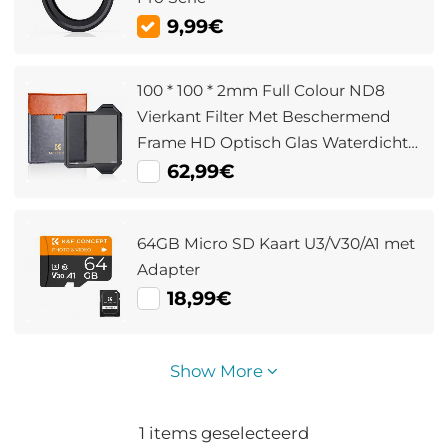
9,99€
100 * 100 * 2mm Full Colour ND8
Vierkant Filter Met Beschermend
Frame HD Optisch Glas Waterdicht
ND Lichtreductiefilter Nano Xcel Pro
62,99€
Serie
64GB Micro SD Kaart U3/V30/A1 met
Adapter
18,99€
Show More
1
items geselecteerd