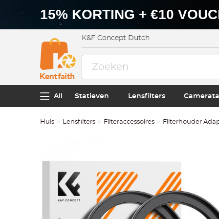
15% KORTING + €10 VOU
K&F Concept Dutch
All
Statieven
Lensfilters
Camerata
Huis
Lensfilters
Filteraccessoires
Filterhouder Ada