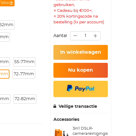
f btw
gebruiken;
⭐ Cadeau bij €100+;
⭐ 20% kortingscode na
bestelling (1x per account)
-52mm
Aantal
8mm
In winkelwagen
7mm
55-77mm
Nu kopen
7mm
72-77mm
82mm
72-82mm
Veilige transactie
Accessories
3in1 DSLR-
camerareinigingsset