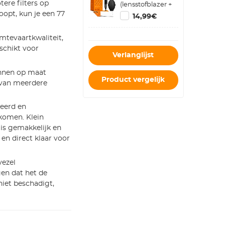
ere filters op
(lensstofblazer +
reinigingspen +
opt, kun je een 77
14,99€
macrovezelreinigingsdoekje)
tevaartkwaliteit,
schikt voor
Verlanglijst
unnen op maat
Product vergelijk
 van meerdere
eerd en
rkomen. Klein
is gemakkelijk en
en direct klaar voor
vezel
en dat het de
niet beschadigt,