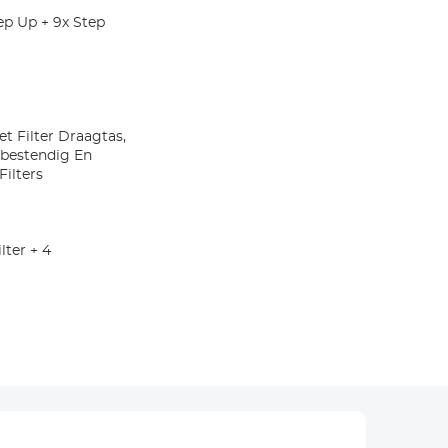
tep Up + 9x Step
t Filter Draagtas,
bestendig En
ilters
lter + 4