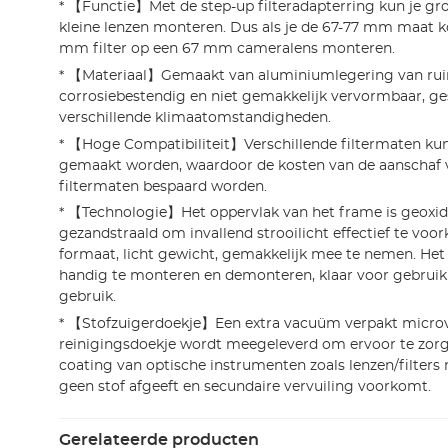
* 【Functie】Met de step-up filteradapterring kun je grot
kleine lenzen monteren. Dus als je de 67-77 mm maat ko
mm filter op een 67 mm cameralens monteren.
* 【Materiaal】Gemaakt van aluminiumlegering van ruim
corrosiebestendig en niet gemakkelijk vervormbaar, ge
verschillende klimaatomstandigheden.
* 【Hoge Compatibiliteit】Verschillende filtermaten k
gemaakt worden, waardoor de kosten van de aanschaf
filtermaten bespaard worden.
* 【Technologie】Het oppervlak van het frame is geoxid
gezandstraald om invallend strooilicht effectief te voo
formaat, licht gewicht, gemakkelijk mee te nemen. Het 
handig te monteren en demonteren, klaar voor gebruik 
gebruik.
* 【Stofzuigerdoekje】Een extra vacuüm verpakt micro
reinigingsdoekje wordt meegeleverd om ervoor te zorg
coating van optische instrumenten zoals lenzen/filters 
geen stof afgeeft en secundaire vervuiling voorkomt.
Gerelateerde producten