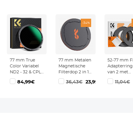
-34%
77 mm True
77 mm Metalen
52-77 mm Fi
Color Variabel
Magnetische
Adapterring
ND2 - 32 & CPL
Filterdop 2 in 1
van 2 met
n
Circulair
Inschroefbare
Reinigingsd
84,99€
36,43€
23,99€
11,04€
Polariserend
Lensdop
Lens Filter 2 in 1
Neutral Density
Polarisatiefilter
Nano Xcel Serie