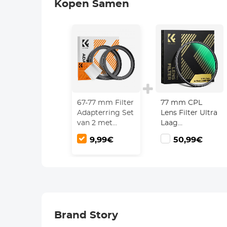
Kopen Samen
67-77 mm Filter
77 mm CPL
Adapterring Set
Lens Filter Ultra
van 2 met
Laag
Reinigingsdoekje
Reflectievermoge
9,99€
50,99€
HD Circulair
Polarisatiefilter
28 Meerlaagse
Coatings Nano
Xcel Serie
Brand Story