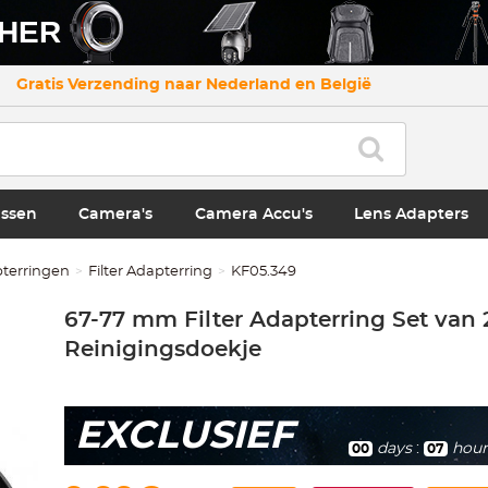
CHER
Gratis Verzending naar Nederland en België
ssen
Camera's
Camera Accu's
Lens Adapters
pterringen
Filter Adapterring
KF05.349
67-77 mm Filter Adapterring Set van 
Reinigingsdoekje
EXCLUSIEF
days
:
hour
00
07