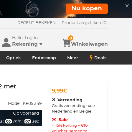
Nu kopen
RECENT BEKEKEN
Productvergelijken (0)
Hallo, Log in
0
Rekening
Winkelwagen
Optiek
Endoscoop
Meer
Deals
2 met
9,99€
Verzending
Model:
KF05.349
Gratis verzending naar
Nederland en België
Op voorraad
Sale
s
:
min
:
sec
05
05
⭐ 15% korting + €10
voucher, samen te