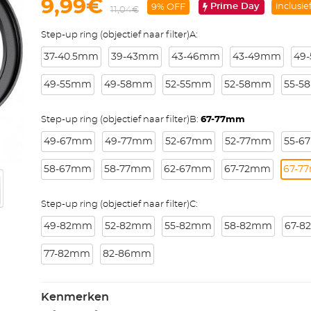
9,99€
Prime Day
inclusie
9% OFF
11,04€
Step-up ring (objectief naar filter)A:
37-40.5mm
39-43mm
43-46mm
43-49mm
49
49-55mm
49-58mm
52-55mm
52-58mm
55-5
Step-up ring (objectief naar filter)B:
67-77mm
49-67mm
49-77mm
52-67mm
52-77mm
55-6
58-67mm
58-77mm
62-67mm
67-72mm
67-7
Step-up ring (objectief naar filter)C:
49-82mm
52-82mm
55-82mm
58-82mm
67-
77-82mm
82-86mm
Kenmerken