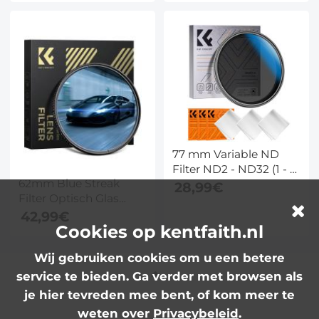
Voor 15 inch Laptop
Polarisatiefilter met 28
26L Met Statiefriem En
Meerlaagse Coatings -
Regenhoes Voor DSLR
Nano Xcel Serie
Camera
77 mm Variable ND
Filter ND2 - ND32 (1 - 5
62mm Blue Streak
Stops) Lensfilter
28,99€
Filter Optisch Glas
Waterdicht
Ultrahelder Waterdicht
Krasbestendig met 18
42,99€
Cookies op kentfaith.nl
Antikras Antireflectie
Lagen Nano Coating
Groene Film Nano Xcel
Nano Klear Serie
Wij gebruiken cookies om u een betere
Serie
service te bieden. Ga verder met browsen als
je hier tevreden mee bent, of kom meer te
weten over
Privacybeleid
.