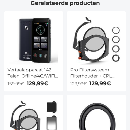
Gerelateerde producten
Vertaalapparaat 142
Pro Filtersysteem
Talen, Offline/4G/WiFi
Filterhouder + CPL
Vertaling - Voor Reizen
Filter + 4
129,99€
129,99€
159,99€
129,99€
en Fotografie -
Adapterringen Voor
Kentfaith
Cameralens