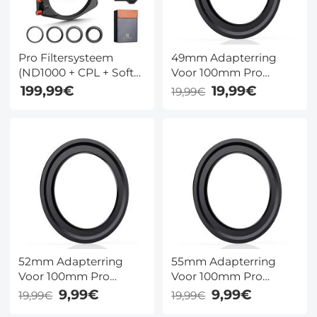
Pro Filtersysteem
49mm Adapterring
(ND1000 + CPL + Soft
Voor 100mm Pro
GND8 + 4
Vierkant Filtersysteem
199,99€
19,99€
19,99€
Adapterringen +
- Nano Xcel Pro Serie
Filterhouder) 100x100
mm
52mm Adapterring
55mm Adapterring
Voor 100mm Pro
Voor 100mm Pro
Vierkant Filtersysteem
Vierkant Filtersysteem
9,99€
9,99€
19,99€
19,99€
- Nano Xcel Pro Serie
- Nano Xcel Pro Serie