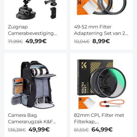
Zuignap
49-52 mm Filter
Camerabevestiging
Adapterring Set van 2
(11,5 cm) met Dubbele
met Reinigingsdoekje
49,99€
8,99€
71,99€
10,04€
Kogelkop en Magic
Arm – Inclusief
Telefoonklem, GoPro-
adapter en 3/8" naar
1/4" Schroefadapter |
MS45
Camera Bag
82mm CPL Filter met
Camerarugzak K&F
Filterkap,
Concept Waterdichte
Reinigingsdoekje,
49,99€
64,99€
136,38€
61,55€
Cameratas Geschikt
Optisch Glas, Ultrafijn