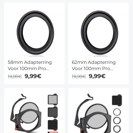
58mm Adapterring
62mm Adapterring
Voor 100mm Pro
Voor 100mm Pro
Vierkant Filtersysteem
Vierkant Filtersysteem
9,99€
9,99€
19,99€
19,99€
- Nano Xcel Pro Serie
- Nano Xcel Pro Serie