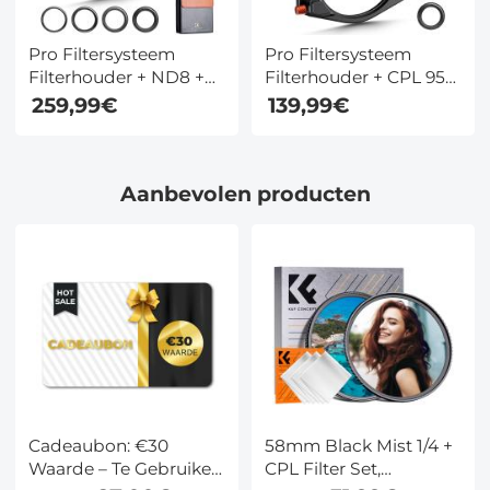
Pro Filtersysteem
Pro Filtersysteem
Filterhouder + ND8 +
Filterhouder + CPL 95
ND64 + ND1000 +CPL
mm+ Square ND1000
259,99€
139,99€
Filter + 4
Filter + 4
Adapterringen Voor
Adapterringen Voor
Cameralens
Cameralens
Aanbevolen producten
Cadeaubon: €30
58mm Black Mist 1/4 +
Waarde – Te Gebruiken
CPL Filter Set,