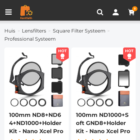
Productvergelijken (0)
RECENT BEKEKEN
0
Huis
Lensfilters
Square Filter Systeem
Professional Systeem
HOT
HOT
100mm ND8+ND6
100mm ND1000+S
4+ND1000+Holder
oft GND8+Holder
Kit - Nano Xcel Pro
Kit - Nano Xcel Pro