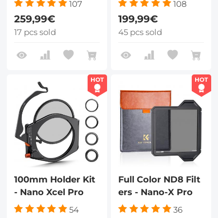
107
108
259,99€
199,99€
17 pcs sold
45 pcs sold
HOT
HOT
100mm Holder Kit
Full Color ND8 Filt
- Nano Xcel Pro
ers - Nano-X Pro
54
36