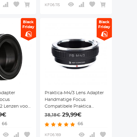
KF06.115
Black
Black
Friday
Friday
Adapter
Praktica-M4/3 Lens Adapter
ocus
Handmatige Focus
2 Lenzen voor
Compatibele Praktica
era Lichaam
Lenzen voor M43 MFT
9€
29,99€
38,18€
Camera Lichaam
66
66
KF06.169