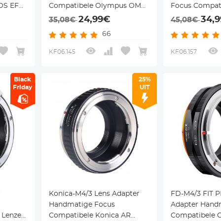
OS EF
Compatibele Olympus OM
Focus Compat
oor
Lenzen voor M43 MFT
Lenzen voor 
24,99€
34,
35,08€
45,08€
erie
Camera Lichaam
Camera Lich
66
KF06.145
KF06.157
Black
25%
Friday
UIT
r
Konica-M4/3 Lens Adapter
FD-M4/3 FIT 
Handmatige Focus
Adapter Hand
 Lenzen
Compatibele Konica AR
Compatibele C