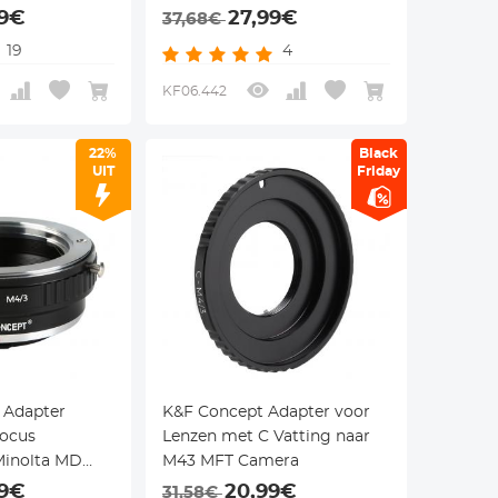
voor
Serie DSLR Lenzen voor
99€
27,99€
37,68€
mera Serie
MFT(M4/3) Camera Series
19
4
aam
Camera Lichaam
KF06.442
22%
Black
UIT
Friday
 Adapter
K&F Concept Adapter voor
ocus
Lenzen met C Vatting naar
Minolta MD
M43 MFT Camera
M43 MFT
99€
20,99€
31,58€