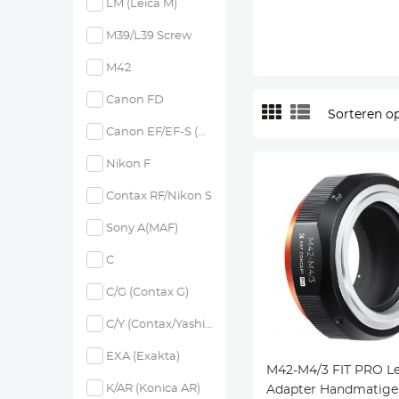
LM (Leica M)
M39/L39 Screw
M42
Canon FD
Sorteren op
Canon EF/EF-S (EOS)
Nikon F
Contax RF/Nikon S
Sony A(MAF)
C
C/G (Contax G)
C/Y (Contax/Yashica)
EXA (Exakta)
M42-M4/3 FIT PRO L
K/AR (Konica AR)
Adapter Handmatige