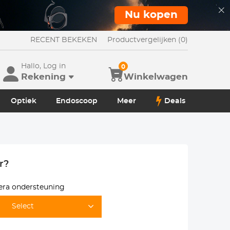
Nu kopen
RECENT BEKEKEN
Productvergelijken (0)
Hallo, Log in
0
Rekening
Winkelwagen
Optiek
Endoscoop
Meer
Deals
r?
ra ondersteuning
Select