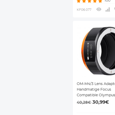
100
KF06.077
OM-M4/3 Lens Adapt
Handmatige Focus
Compatible Olympu
Serie DSLR Lenzen v
30,99€
40,28€
MFT(M4/3) Camera S
Camera Lichaam