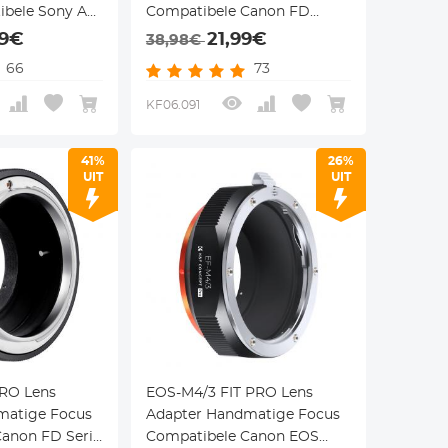
ibele Sony A
Compatibele Canon FD
M43 MFT
Lenzen voor M43 MFT
99€
21,99€
38,98€
aam
Camera Lichaam
66
73
KF06.091
41%
26%
UIT
UIT
PRO Lens
EOS-M4/3 FIT PRO Lens
matige Focus
Adapter Handmatige Focus
anon FD Serie
Compatibele Canon EOS