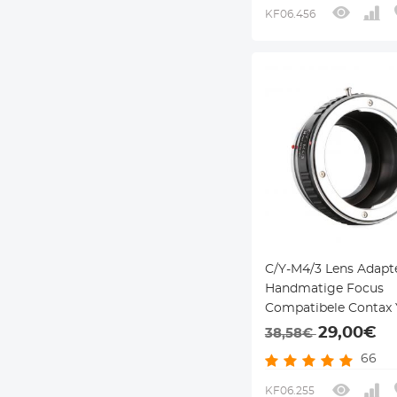
KF06.456
C/Y-M4/3 Lens Adapt
Handmatige Focus
Compatibele Contax 
Lenzen voor M43 MF
29,00€
38,58€
Camera Lichaam
66
KF06.255