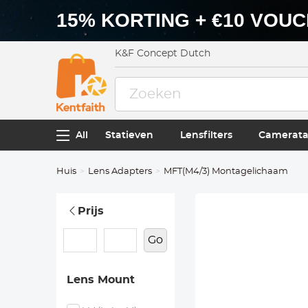
15% KORTING + €10 VOU
K&F Concept Dutch
All
Statieven
Lensfilters
Camerata
Huis
Lens Adapters
MFT(M4/3) Montagelichaam
Prijs
Go
Lens Mount