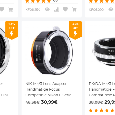
66
KF06.254
KF06.090
23%
33%
UIT
UIT
er
NIK-M4/3 Lens Adapter
PK/DA-M4/3 L
Handmatige Focus
Handmatige F
s OM
Compatible Nikon F Serie
Compatibele 
oor
DSLR Lenzen voor
K/M/A/FA/DA 
30,99€
29,
46,38€
38,08€
erie
MFT(M4/3) Camera Serie
M43 MFT Cam
Camera Lichaam