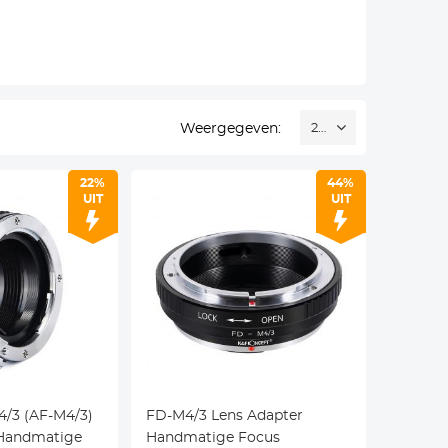
Weergegeven:
24
22%
44%
UIT
UIT
4/3 (AF-M4/3)
FD-M4/3 Lens Adapter
 Handmatige
Handmatige Focus