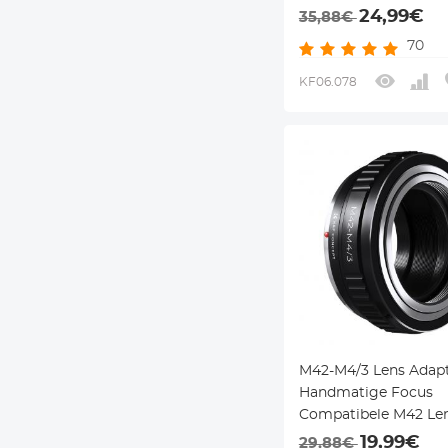
voor M43 MFT Came
24,99€
35,88€
Lichaam
70
KF06.078
M42-M4/3 Lens Adap
Handmatige Focus
Compatibele M42 Le
voor M43 MFT Came
19,99€
29,88€