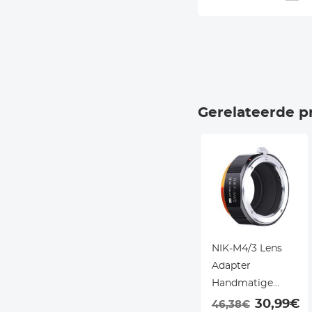
Gerelateerde p
NIK-M4/3 Lens
Adapter
Handmatige
Focus
30,99€
46,38€