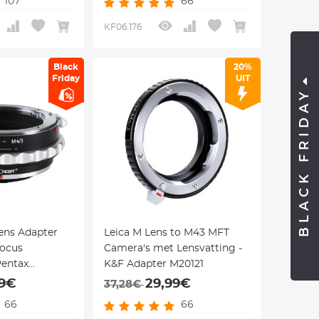
107
66
KF06.176
Black
20%
Friday
UIT
BLACK FRIDAY
ens Adapter
Leica M Lens to M43 MFT
ocus
Camera's met Lensvatting -
Pentax
K&F Adapter M20121
Lenzen voor
99€
29,99€
37,28€
era Lichaam
66
66