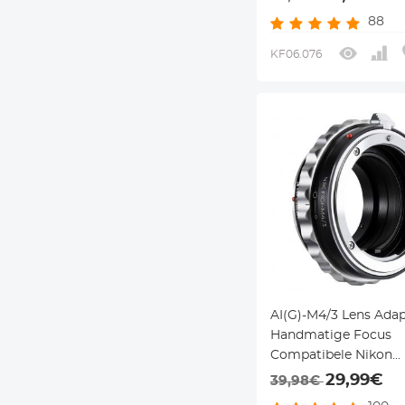
Lichaam
88
KF06.076
AI(G)-M4/3 Lens Adap
Handmatige Focus
Compatibele Nikon
G/F/AI/AIS/D Lenzen 
29,99€
39,98€
M43 MFT Camera Li