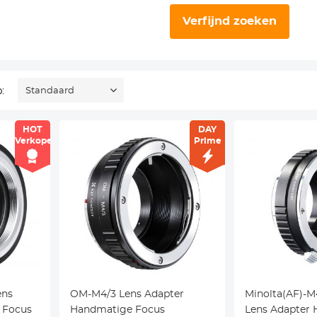
Verfijnd zoeken
:
Standaard
HOT
DAY
Verkoper
Prime
ens
OM-M4/3 Lens Adapter
Minolta(AF)-M
 Focus
Handmatige Focus
Lens Adapter