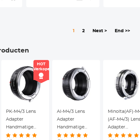
1
2
Next >
End >>
roducten
HOT
Verkoper
PK-M4/3 Lens
AI-M4/3 Lens
Minolta(AF)-M
Adapter
Adapter
(AF-M4/3) Len
Handmatige
Handmatige
Adapter
Focus
Focus
Handmatige