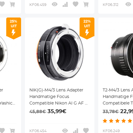
KF06.459
KF06.312
25%
22%
UIT
UIT
er
NIK(G)-M4/3 Lens Adapter
T2-M4/3 Lens 
Handmatige Focus
Handmatige F
Yashica
Compatible Nikon AI G AF S
Compatibele T
T
DSLR Lenzen voor
M43 MFT Cam
35,99€
22,9
45,88€
33,78€
MFT(M4/3) Camera Serie
Camera Lichaam
KF06.454
KF06.249