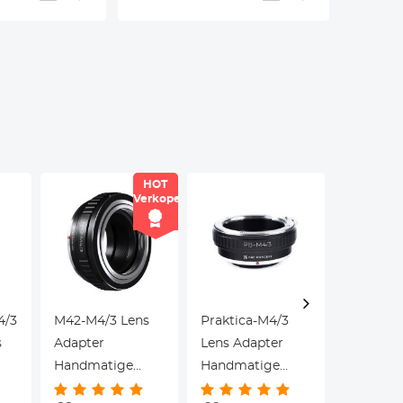
HOT
Verkoper
4/3
M42-M4/3 Lens
Praktica-M4/3
EXA-M4/
s
Adapter
Lens Adapter
Adapter
Handmatige
Handmatige
Handmat
Focus
Focus
Focus