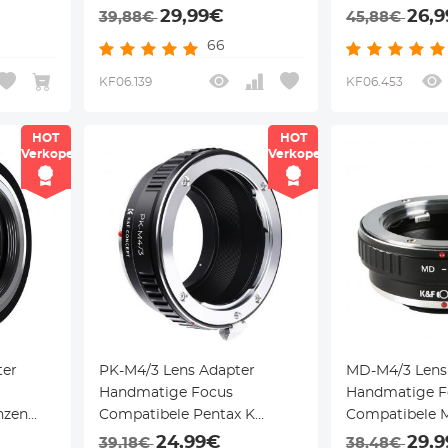
ra
Lenzen voor M43 MFT
DSLR Lenzen 
29,99€
26,
39,88€
45,88€
Camera Lichaam
MFT(M4/3) Ca
66
Camera Lich
KF06.139
KF06.453
HOT
HOT
Verkoper
Verkoper
ter
PK-M4/3 Lens Adapter
MD-M4/3 Lens
Handmatige Focus
Handmatige F
nzen
Compatibele Pentax K
Compatibele 
ra
Lenzen voor M43 MFT
Lenzen voor 
24,99€
29,
39,18€
38,48€