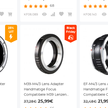
Camera Lichaam
Camera Lich
68
KF06.089
KF06.140
25%
Black
UIT
Friday
ter
M39-M4/3 Lens Adapter
EF-M4/3 Lens 
Handmatige Focus
Handmatige F
Compatibele M39 Lenzen
Compatibele 
voor
voor M43 MFT Camera
Lenzen voor 
25,99€
21,9
37,28€
32,48€
chaam
Lichaam
Camera Lich