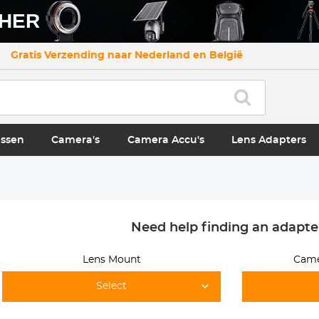
CHER
Gratis Verzending naar Nederland en België
ssen
Camera's
Camera Accu's
Lens Adapters
Need help finding an adapte
Lens Mount
Came
Select