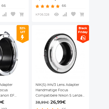
aam
66
66
KF06.328
32%
Black
UIT
Friday
Adapter
NIK(S)-M4/3 Lens Adapter
ocus
Handmatige Focus
Canon EF
Compatibele Nikon S Lenzen
M43 MFT
voor M43 MFT Camera
9€
26,99€
38,99€
aam
Lichaam