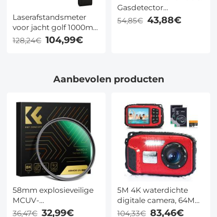
Gasdetector
Laserafstandsmeter
Insteekmodel, met
43,88€
54,85€
voor jacht golf 1000m
Temperatuur- &
afstand helling &
Vochtigheidsmeter,
104,99€
128,24€
hoekcompensatie
Kentfaith
oplaadbaar KentFaith
Aanbevolen producten
58mm explosieveilige
5M 4K waterdichte
MCUV-
digitale camera, 64MP
lensbeschermingsfilter
autofocus, invullicht,
32,99€
83,46€
36,47€
104,33€