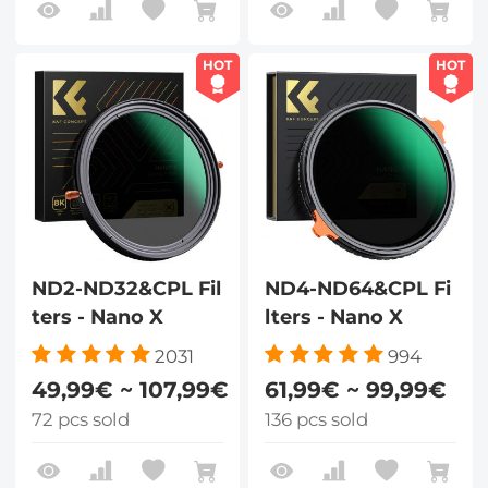
HOT
HOT
ND2-ND32&CPL Fil
ND4-ND64&CPL Fi
ters - Nano X
lters - Nano X
2031
994
49,99€ ~ 107,99€
61,99€ ~ 99,99€
72 pcs sold
136 pcs sold