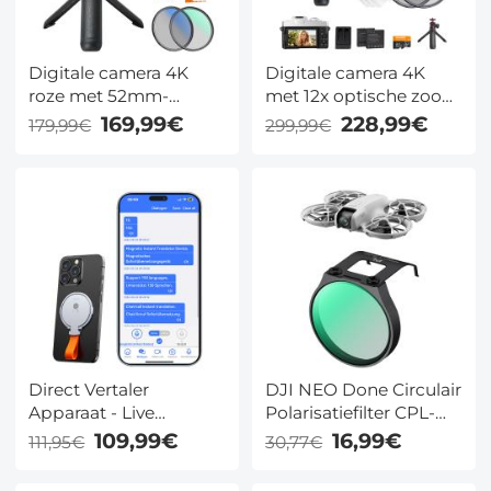
Digitale camera 4K
Digitale camera 4K
roze met 52mm-
met 12x optische zoom
groothoek- en
– 75MP-foto’s, Sony
169,99€
228,99€
179,99€
299,99€
macrolens – 48MP,
CMOS, 180° scherm,
WiFi, 180° scherm,
WiFi, Black Mist/CPL &
Black Mist/CPL &
statief – Kentfaith
statief – Kentfaith
Direct Vertaler
DJI NEO Done Circulair
Apparaat - Live
Polarisatiefilter CPL-
gesprekken Vertalen &
filter Drone CPL-filter
109,99€
16,99€
111,95€
30,77€
Opnemen - Kentfaith
met 28 Multi-
Coated/HD Optisch