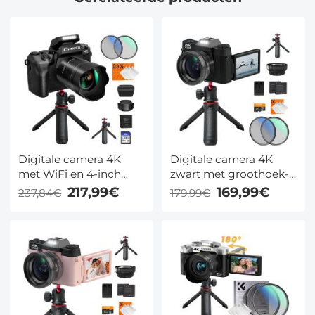
Digitale camera 4K
Digitale camera 4K
met WiFi en 4-inch
zwart met groothoek-
touchscreen – 56MP,
en macrolens – 48MP,
217,99€
169,99€
237,84€
179,99€
Black Mist & CPL filter,
WiFi, 180° scherm,
statief, 3000mAh &
Black Mist/CPL-filterset
dual lens – Kentfaith
& statief – Kentfaith