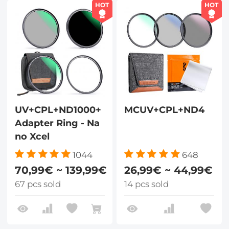
HOT
HOT
UV+CPL+ND1000+
MCUV+CPL+ND4
Adapter Ring - Na
no Xcel
1044
648
70,99€ ~ 139,99€
26,99€ ~ 44,99€
67 pcs sold
14 pcs sold