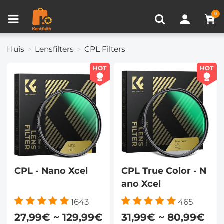
Productvergelijken (0)
RECENT BEKEKEN
0
Huis
Lensfilters
CPL Filters
HOT
HOT
CPL - Nano Xcel
CPL True Color - N
ano Xcel
1643
465
27,99€ ~ 129,99€
31,99€ ~ 80,99€