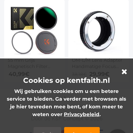
Nano Xcel Serie
55 mm Grijs
OM-L/M Lens Adapter
Magnetisch Filter
Handmatige Focus
ND1000 (10 Stop) ND
Compatibele Olympus
40,99€
29,99€
38,18€
Filter HD Waterdicht
OM Lenzen voor Leica
Cookies op kentfaith.nl
Krasbestendig
M Camera Lichaam
Wij gebruiken cookies om u een betere
Antireflecterende
Magneet Lens Filter
service te bieden. Ga verder met browsen als
Nano Xcel Serie
je hier tevreden mee bent, of kom meer te
weten over
Privacybeleid
.
Door de K&F Concept © 2026