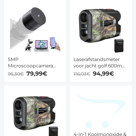
Glas / Lichtgewicht
5MP
Laserafstandsmeter
Microscoopcamera
voor jacht golf 600m
met USB voor
afstand helling &
79,99€
94,99€
95,30€
116,03€
Windows, Mac &
hoekcompensatie
Android, Kentfaith
oplaadbaar KentFaith
4-In-1 Koolmonoxide &