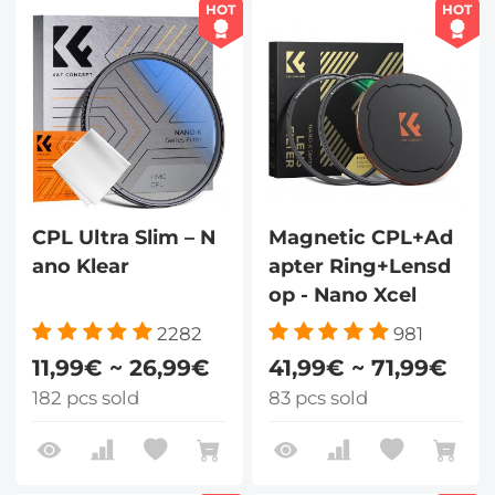
HOT
HOT
CPL Ultra Slim – N
Magnetic CPL+Ad
ano Klear
apter Ring+Lensd
op - Nano Xcel
2282
981
11,99€ ~ 26,99€
41,99€ ~ 71,99€
182 pcs sold
83 pcs sold