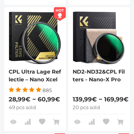
HOT
CPL Ultra Lage Ref
ND2-ND32&CPL Fil
lectie – Nano Xcel
ters - Nano-X Pro
885
28,99€ ~ 60,99€
139,99€ ~ 169,99€
49 pcs sold
20 pcs sold