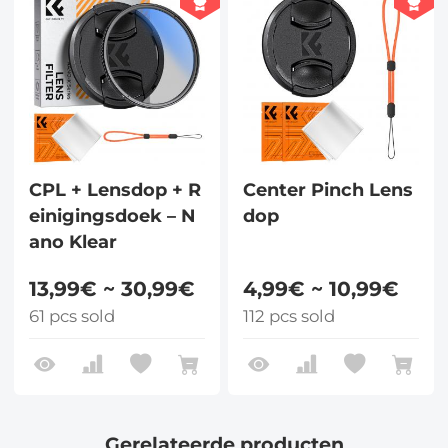
CPL + Lensdop + R
Center Pinch Lens
einigingsdoek – N
dop
ano Klear
13,99€ ~ 30,99€
4,99€ ~ 10,99€
61 pcs sold
112 pcs sold
Gerelateerde producten