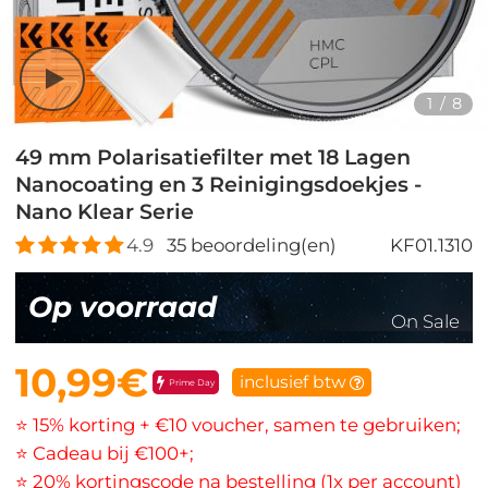
1
/
8
49 mm Polarisatiefilter met 18 Lagen
Nanocoating en 3 Reinigingsdoekjes -
Nano Klear Serie
4.9
35
beoordeling(en)
KF01.1310
Op voorraad
On Sale
10,99€
inclusief btw
Prime Day
⭐ 15% korting + €10 voucher, samen te gebruiken;
⭐ Cadeau bij €100+;
⭐ 20% kortingscode na bestelling (1x per account)