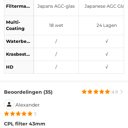
Filtermateriaal
Japans AGC-glas
Japanese AGC Glas
Multi-
18 wet
24 Lagen
Coating
Waterbestendig
/
√
Krasbestendig
/
√
HD
/
√
Beoordelingen (35)
4.9
Alexander
5
CPL filter 43mm