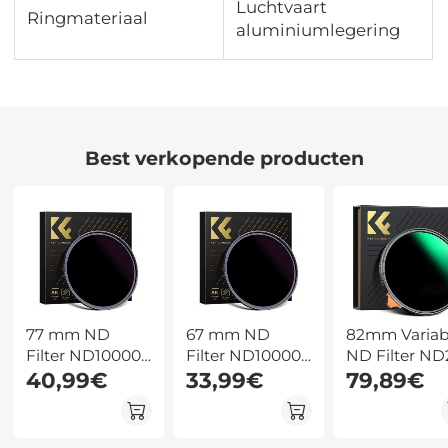
Luchtvaart
Ringmateriaal
aluminiumlegering
Best verkopende producten
77 mm ND
67 mm ND
82mm Variab
Filter ND100000
Filter ND100000
ND Filter ND
Zonnefilter 16.6
40,99€
Zonnefilter 16.6
33,99€
ND400 (1 - 9
79,89€
Stops Solide
Stops Solide
Stops) Lensfi
Neutrale
Neutrale
Waterdicht e
Dichtheid Filter
Dichtheid Filter
Krasbestend