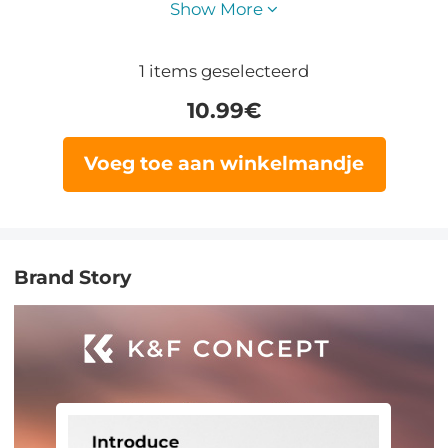
Show More
28L
1
items geselecteerd
10.99
€
Voeg toe aan winkelmandje
Brand Story