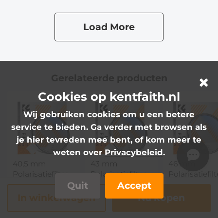
Voor DSLR
Voor DSLR
Nano Xcel Se
Camera Nano
Camera Nano
Load More
Xcel Serie (Kan
Xcel Serie (Kan
Worden
Worden
Gebruikt Om
Gebruikt Om
Zonsverduisteringen
Zonsverduisteringen
Te Fotograferen)
Te
Gerelateerde producten
Fotograferen),Niet
bezorgd vóór 12
Cookies op kentfaith.nl
augustus
Wij gebruiken cookies om u een betere
service te bieden. Ga verder met browsen als
je hier tevreden mee bent, of kom meer te
weten over
Privacybeleid
.
40,5 mm
43 mm
46 mm
Polarisatiefilter
Polarisatiefilter
Polarisatiefilt
met 18 Lagen
met 18 Lagen
met 18 Lage
Quit
Accept
10,99€
10,99€
10,99€
Nanocoating en
Nanocoating en
Nanocoating
In winkelwagen
Nu kopen
3
3
3
Reinigingsdoekjes
Reinigingsdoekjes
Reinigingsdo