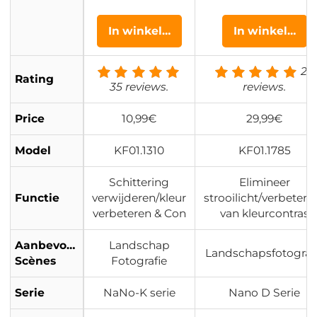
en Nanocoating
Met 24 Laags Meerl
en 3 Reinigingsd
gs Groen Gecoate 
In winkelwagen
In winkelwag
oekjes - Nano Kle
/ Hydrofoob / Antikr
ar Serie
Nano Dazzle Serie
24
Rating
35 reviews.
reviews.
Price
10,99€
29,99€
Model
KF01.1310
KF01.1785
Schittering
Elimineer
Functie
verwijderen/kleur
strooilicht/verbeteri
verbeteren & Con
van kleurcontras
Aanbevolen
Landschap
Landschapsfotograf
Scènes
Fotografie
Serie
NaNo-K serie
Nano D Serie