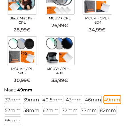
Black Mist 1/4 +
MCUV + CPL
MCUV + CPL +
CPL
ND4
26,99€
28,99€
34,99€
MCUV + CPL
MCUV+CPL+ND2-
Set 2
400
30,99€
33,99€
Maat:
49mm
37mm
39mm
40.5mm
43mm
46mm
49mm
52mm
58mm
62mm
72mm
77mm
82mm
95mm