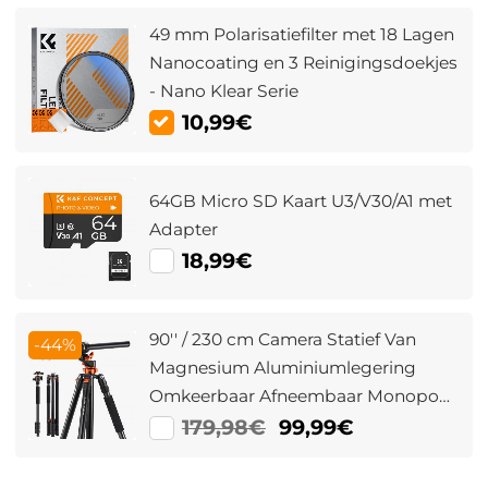
49 mm Polarisatiefilter met 18 Lagen
Nanocoating en 3 Reinigingsdoekjes
- Nano Klear Serie
10,99€
64GB Micro SD Kaart U3/V30/A1 met
Adapter
18,99€
90'' / 230 cm Camera Statief Van
-44%
Magnesium Aluminiumlegering
Omkeerbaar Afneembaar Monopod
Plaatvergrendeling Transversale
179,98€
99,99€
Middenkolom Horizontaal 360 °
Panoramisch Koppen T254A7+BH-