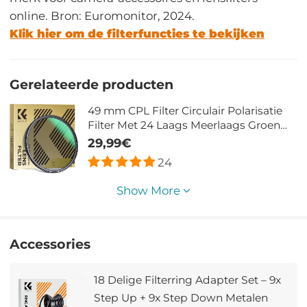
online. Bron: Euromonitor, 2024.
Klik hier om de filterfuncties te bekijken
Gerelateerde producten
49 mm CPL Filter Circulair Polarisatie
Filter Met 24 Laags Meerlaags Groen
Gecoate HD / Hydrofoob / Antikras
29,99€
Nano Dazzle Serie
24
Show More
Accessories
18 Delige Filterring Adapter Set – 9x
Step Up + 9x Step Down Metalen