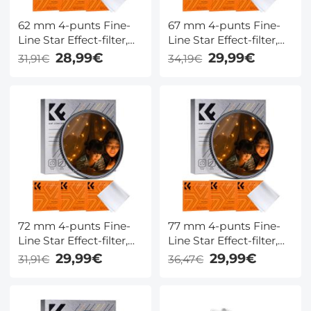
62 mm 4-punts Fine-
67 mm 4-punts Fine-
Line Star Effect-filter,
Line Star Effect-filter,
Cine & Dreamlike
Cine & Dreamlike
28,99€
29,99€
31,91€
34,19€
Special-filter, 18-laags
Special-filter, 18-laags
gecoat optisch glas
gecoat optisch glas
met 3
met 3
stofzuigerdoeken -
stofzuigerdoeken -
Nano-Klear-serie
Nano-Klear-serie
72 mm 4-punts Fine-
77 mm 4-punts Fine-
Line Star Effect-filter,
Line Star Effect-filter,
Cine & Dreamlike
Cine & Dreamlike
29,99€
29,99€
31,91€
36,47€
Special-filter, 18-laags
Special-filter, 18-laags
gecoat optisch glas
gecoat optisch glas
met 3
met 3