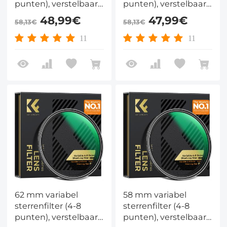
punten), verstelbaar
punten), verstelbaar
kruisvormig
kruisvormig
48,99€
47,99€
58,13€
58,13€
sterrenfilter met 28
sterrenfilter met 28
meerlaags gecoate
meerlaags gecoate
11
11
optische glazen voor
optische glazen voor
nachtfotografie,
nachtfotografie,
sieradenfotografie en
sieradenfotografie en
fotografie van
fotografie van
waterreflecties -
waterreflecties -
Nano-Xcel-serie
Nano-Xcel-serie
62 mm variabel
58 mm variabel
sterrenfilter (4-8
sterrenfilter (4-8
punten), verstelbaar
punten), verstelbaar