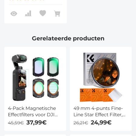
optische glazen voor
nachtfotografie,
sieradenfotografie en
fotografie van
waterreflecties -
Nano-Xcel-serie
Gerelateerde producten
4-Pack Magnetische
49 mm 4-punts Fine-
Effectfilters voor DJI
Line Star Effect Filter,
Osmo Pocket 3 – Black
Cine & Dreamlike
37,99€
24,99€
45,59€
26,21€
Mist 1/4, Star Filter,
Special Filter, 18-laags
Light Pollution Filter,
gecoat optisch glas