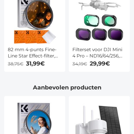
stofzuigerdoeken -
stofzuigerdoeken -
Nano-Klear-serie
Nano-Klear-serie
82 mm 4-punts Fine-
Filterset voor DJI Mini
Line Star Effect-filter,
4 Pro – ND16/64/256,
Cine & Dreamlike
CPL & UV Filters
31,99€
29,99€
38,75€
34,19€
Special-filter, 18-laags
gecoat optisch glas
met 3
Aanbevolen producten
stofzuigerdoeken -
Nano-Klear-serie