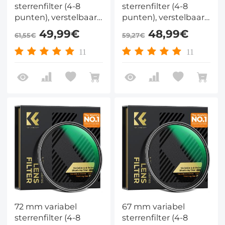
sterrenfilter (4-8
sterrenfilter (4-8
punten), verstelbaar
punten), verstelbaar
kruisvormig
kruisvormig
49,99€
48,99€
61,55€
59,27€
sterrenfilter met 28
sterrenfilter met 28
meerlaags gecoate
meerlaags gecoate
11
11
optische glazen voor
optische glazen voor
nachtfotografie,
nachtfotografie,
sieradenfotografie en
sieradenfotografie en
fotografie van
fotografie van
waterreflecties -
waterreflecties -
Nano-Xcel-serie
Nano-Xcel-serie
72 mm variabel
67 mm variabel
sterrenfilter (4-8
sterrenfilter (4-8