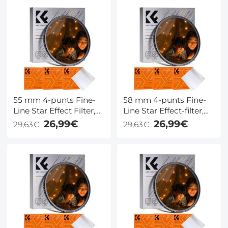
Blue Streak – Creëer
met 3
Filmische Effecten
stofzuigerdoeken -
Nano-Klear-serie
55 mm 4-punts Fine-
58 mm 4-punts Fine-
Line Star Effect Filter,
Line Star Effect-filter,
Cine & Dreamlike
Cine & Dreamlike
26,99€
26,99€
29,63€
29,63€
Special Filter, 18-laags
Special-filter, 18-laags
gecoat optisch glas
gecoat optisch glas
met 3
met 3
stofzuigerdoeken -
stofzuigerdoeken -
Nano-Klear-serie
Nano-Klear-serie