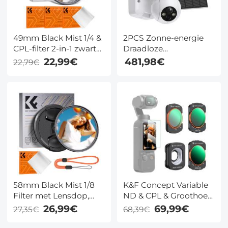
49mm Black Mist 1/4 &
2PCS Zonne-energie
CPL-filter 2-in-1 zwart
Draadloze
diffusie circulair
Beveiligingscamera
22,99€
481,98€
22,79€
polariserend effectfilter
1080P met Audio
met 18 meerlaagse
&amp; Licht Alert
coatings Nano-Klear-
Outdoor Home
serie
Security Camera Kleur
Nachtzicht &amp;
14400mAh
Ingebouwde batterij
58mm Black Mist 1/8
K&F Concept Variable
Filter met Lensdop,
ND & CPL & Groothoek
voor Cinematic Effect,
Lens Kit voor DJI
26,99€
69,99€
27,35€
68,39€
Ideaal voor Video, Vlog
Osmo Pocket 3 Creator
en Portretfotografie,
Combo, ND2–32 &