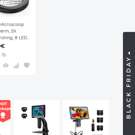
 Microscoop
herm, 5X
roting, 8 LED
 Video, Type-
9€
15
BLACK FRIDAY
HOT
rkoper