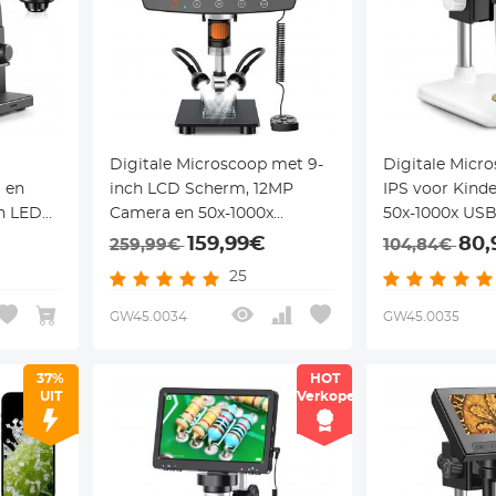
Digitale Microscoop met 9-
Digitale Micro
 en
inch LCD Scherm, 12MP
IPS voor Kind
n LED
Camera en 50x-1000x
50x-1000x US
wijs en
Vergroting voor Munten,
met 8 LED-la
159,99€
80,
259,99€
104,84€
PCB en Detailinspectie
25
GW45.0034
GW45.0035
37%
HOT
UIT
Verkoper