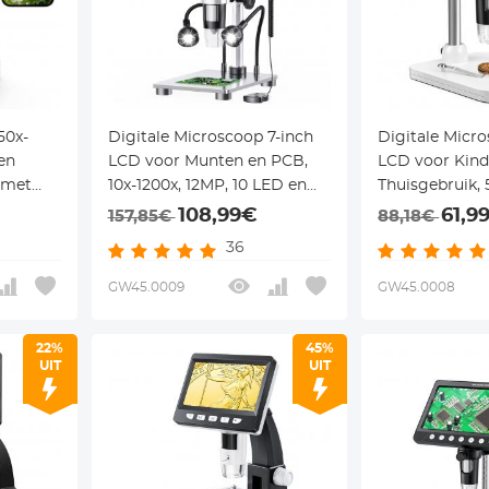
50x-
Digitale Microscoop 7-inch
Digitale Micro
en
LCD voor Munten en PCB,
LCD voor Kind
 met
10x-1200x, 12MP, 10 LED en
Thuisgebruik,
lampen
Bedrade Afstandsbediening
8 LED-lampen
108,99€
61,9
157,85€
88,18€
36
GW45.0009
GW45.0008
22%
45%
UIT
UIT