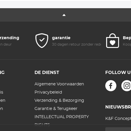
erzending
garantie
Bep
an deur
30 dagen retour zonder reden
Koop
NG
DE DIENST
FOLLOW U
Algemene Voorwaarden
is
Privacybeleid
gen
Verzending & Bezorging
NIEUWSBR
en
Garantie & Terugkeer
INTELLECTUAL PROPERTY
K&F Concept
RIGHTS