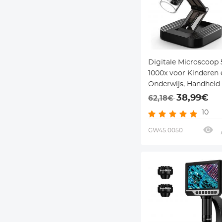
Digitale Microscoop 
1000x voor Kinderen 
Onderwijs, Handheld
WiFi, USB en 8 LED-
38,99€
62,18€
10
GW45.0050