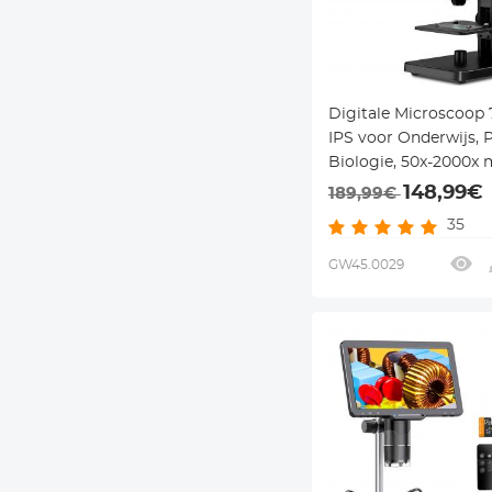
Digitale Microscoop 
IPS voor Onderwijs, 
Biologie, 50x-2000x 
Dubbele Lens en 12M
148,99€
189,99€
Camera
35
GW45.0029