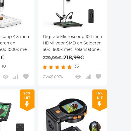
scoop 4,3-inch
Digitale Microscoop 10,1-inch
eren en
HDMI voor SMD en Solderen,
 50x-1000x met
50x-1600x met Polarisator en
Afstandsbediening
9€
218,99€
279,99€
18
35
GW45.0074
23%
16%
UIT
UIT