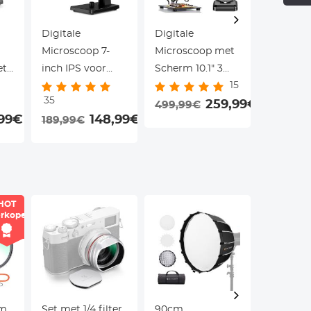
Digitale
Digitale
Digitale
Microscoop 7-
Microscoop met
voor Tie
et
inch IPS voor
Scherm 10.1" 3
Video's
15
Onderwijs, PCB
Lenzen 2500X
Foto's,
35
en
en Biologie, 50x-
voor
259,99€
Autofocu
499,99€
89,99€
,99€
148,99€
189,99€
2000x met
Muntsolderen
Overdrac
Dubbele Lens en
Kentfaith
32GB Kaa
12MP Camera
Kentfait
e
HOT
rkoper
mm
Set met 1/4 filter,
90cm
Onderwa