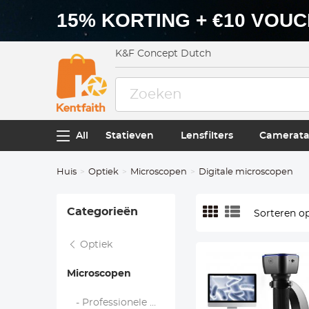
15% KORTING + €10 VOU
K&F Concept Dutch
All
Statieven
Lensfilters
Camerata
Huis
Optiek
Microscopen
Digitale microscopen
Categorieën
Sorteren op
Optiek
Microscopen
- Professionele Microscopen