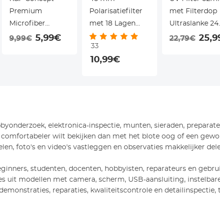
Premium
Polarisatiefilter
met Filterdop
Microfiber
met 18 Lagen
Ultraslanke 24
Reinigingsdoekjes
Nanocoating en
Laags Coating
5,99€
25,9
9,99€
22,79€
33
2-Pack • Wasbaar
3
Waterdicht vo
10,99€
& Herbruikbaar •
Reinigingsdoekjes
Cameralens -
Voor Camera,
- Nano Klear
Nano Dazzle
Bril & Schermen •
Serie
Serie
15x18 cm • Zacht
& Krasvrij
yonderzoek, elektronica-inspectie, munten, sieraden, preparate
 en comfortabeler wilt bekijken dan met het blote oog of een ge
en, foto's en video's vastleggen en observaties makkelijker dele
eginners, studenten, docenten, hobbyisten, reparateurs en gebru
ies uit modellen met camera, scherm, USB-aansluiting, instelbare
 demonstraties, reparaties, kwaliteitscontrole en detailinspectie,