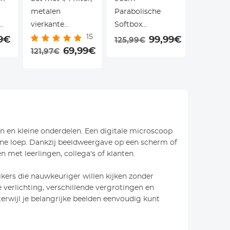
metalen
Parabolische
voor kin
vierkante
Softbox
48MP, 3
15
s
zonnekap en
(Bowens) - Met
waterdic
9€
99,99€
125,99€
or
lensdop (Black
69,99€
Honingraatrooster,
dubbel s
121,97€
97,29€
Mist) compatibel
Diffusor &
voor sno
met accessoires
Draagtas - Voor
zwemme
voor de Fujifilm
Speedlite en
inclusie
X100-serie,
Monolight
opbergca
zilverkleurig.
Kentfait
n en kleine onderdelen. Een digitale microscoop
wone loep. Dankzij beeldweergave op een scherm of
n met leerlingen, collega's of klanten.
ikers die nauwkeuriger willen kijken zonder
 verlichting, verschillende vergrotingen en
 terwijl je belangrijke beelden eenvoudig kunt