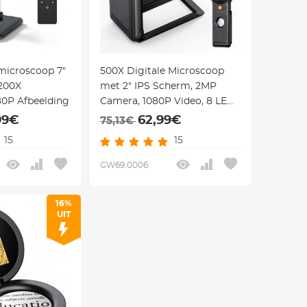
microscoop 7"
500X Digitale Microscoop
200X
met 2" IPS Scherm, 2MP
80P Afbeelding
Camera, 1080P Video, 8 LED-
lampen, Opvouwbaar
99€
62,99€
75,13€
Handvat en USB-C
15
15
Oplaadbaar
GW69.0006
16%
UIT