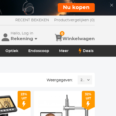
Nu kopen
RECENT BEKEKEN
Productvergelijken (0)
Hallo, Log in
0
Rekening
Winkelwagen
Optiek
Endoscoop
Meer
Deals
Weergegeven:
24
23%
32%
UIT
UIT