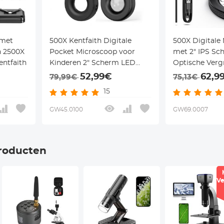
 met
500X Kentfaith Digitale
500X Digitale
n 2500X
Pocket Microscoop voor
met 2" IPS Sc
entfaith
Kinderen 2" Scherm LED
Optische Verg
Verlichting Draagbaar USB
Lampen, 1080P
52,99€
62,9
79,99€
75,13€
Mini Microscoop
C Oplaadbaar
15
GW45.0100
GW69.0007
roducten
Ve