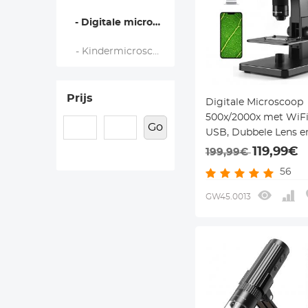
- Digitale microscopen
- Kindermicroscoop
Prijs
Digitale Microscoop
500x/2000x met WiFi
Go
USB, Dubbele Lens e
voor Kinderen, Onder
119,99€
199,99€
Detailinspectie
56
GW45.0013