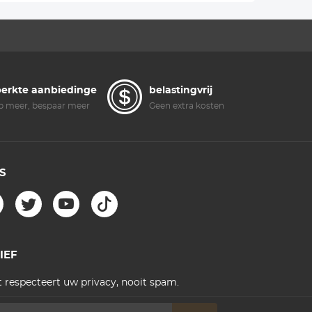
erkte aanbiedingen
belastingvrij
 meer, bespaar meer
Geen extra kosten
S
IEF
 respecteert uw privacy, nooit spam.