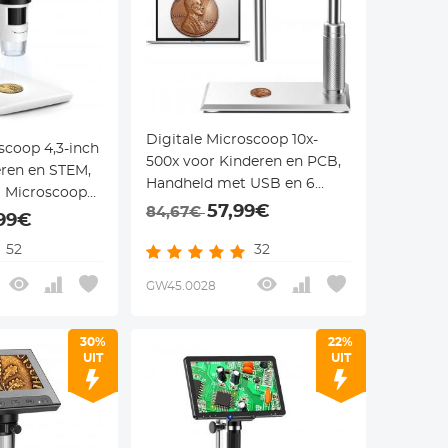
Digitale Microscoop 10x-
scoop 4,3-inch
500x voor Kinderen en PCB,
eren en STEM,
Handheld met USB en 6
B Microscoop
LED-lampen
57,99€
84,67€
mpen
99€
52
32
GW45.0028
30%
22%
UIT
UIT