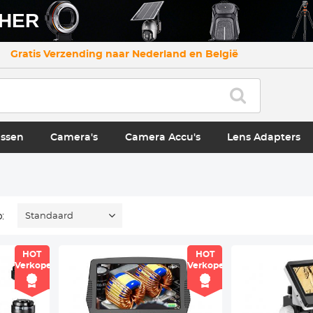
CHER
Gratis Verzending naar Nederland en België
ssen
Camera's
Camera Accu's
Lens Adapters
:
Standaard
HOT
HOT
Verkoper
Verkoper