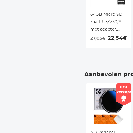
64GB Micro SD-
kaart U3/V30/A1
met adapter,
geheugenkaart
22,54€
27,05€
voor camera's,
borescopen,
microscopen,
nachtzichtbrillen,
Aanbevolen pr
Kentfaith
HOT
Verkope
ND Variabel