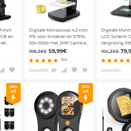
7-inch
Digitale Microscoop 4,3-inch
Digitale Munt
PCB en
IPS voor Kinderen en STEM,
LCD Scherm 1
met
50x-1000x met 2MP Camera
Vergroting 10
P
en 8 LED-lampen
59,99€
79,
109,38€
104,33€
160
GW45.0051
GW45.0104
48%
34%
UIT
UIT