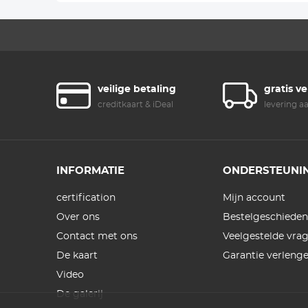
veilige betaling
gratis v
creditkaart & iDeal
levering a
INFORMATIE
ONDERSTEUNI
certification
Mijn account
Over ons
Bestelgeschieden
Contact met ons
Veelgestelde vra
De kaart
Garantie verleng
Video
De galerij