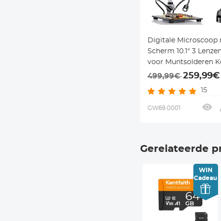
Digitale Microscoop
Scherm 10.1" 3 Lenze
voor Muntsolderen K
259,99€
499,99€
15
GW69.0001
Gerelateerde p
WIN
Cadeau