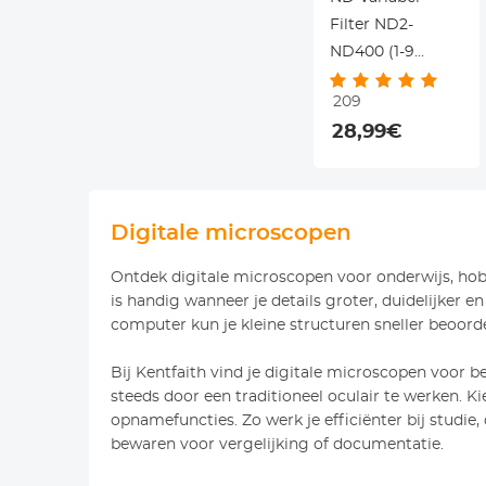
Filter ND2-
ND400 (1-9
stops) 72mm,
209
Neutral Density
28,99€
Filter met 18
lagen
Nanocoating en
3 Poetsdoekjes -
Digitale microscopen
Nano Klear
Ontdek digitale microscopen voor onderwijs, hobb
is handig wanneer je details groter, duidelijker
computer kun je kleine structuren sneller beoordel
Bij Kentfaith vind je digitale microscopen voor b
steeds door een traditioneel oculair te werken. K
opnamefuncties. Zo werk je efficiënter bij studie,
bewaren voor vergelijking of documentatie.