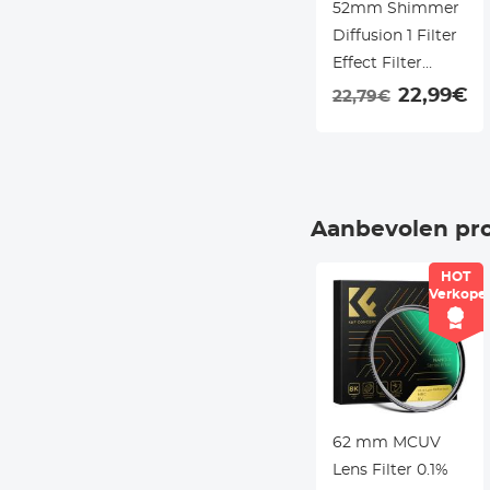
52mm Shimmer
Diffusion 1 Filter
Effect Filter
Optisch Glas 18
22,99€
22,79€
Multi-Coated
Glimmer Glas
Effect Filter voor
Camera Lens
Aanbevolen pr
Nano-Klear Serie
HOT
Verkope
62 mm MCUV
Lens Filter 0.1%