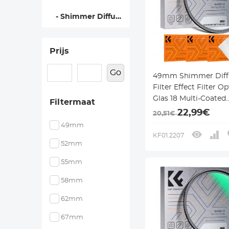
- Shimmer Diffusiefilters - Nano Klear
Prijs
Go
49mm Shimmer Diffu
Filter Effect Filter O
Glas 18 Multi-Coated
Filtermaat
Glimmer Glas Effect F
22,99€
20,51€
voor Camera Lens N
49mm
Klear Serie
KF01.2207
52mm
55mm
58mm
62mm
67mm