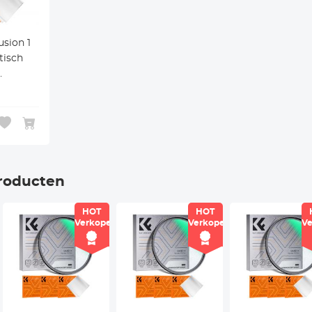
sion 1
ptisch
ilter
ano-
roducten
HOT
HOT
r
Verkoper
Verkoper
Ve