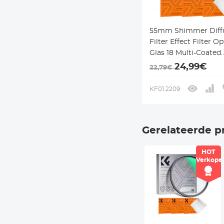
55mm Shimmer Diffu
Filter Effect Filter O
Glas 18 Multi-Coated
Glimmer Glas Effect F
24,99€
22,79€
voor Camera Lens N
Klear Serie
KF01.2209
Gerelateerde p
HOT
Verkope