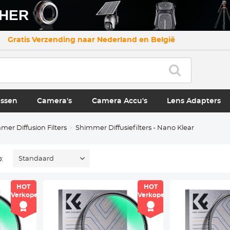
CHER
Gratis Verzending naar Nederland en België
ssen
Camera's
Camera Accu's
Lens Adapters
mer Diffusion Filters
Shimmer Diffusiefilters - Nano Klear
:
Standaard
HOT
HOT
Verkoper
Verkoper