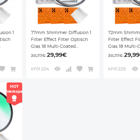
sion 1
77mm Shimmer Diffusion 1
72mm Shimmer
ptisch
Filter Effect Filter Optisch
Filter Effect F
Glas 18 Multi-Coated
Glas 18 Multi-
ilter
Glimmer Glas Effect Filter
Glimmer Glas E
29,99€
29,9
30,77€
30,77€
ano-
voor Camera Lens Nano-
voor Camera 
Klear Serie
Klear Serie
KF01.2214
KF01.2213
HOT
Verkoper