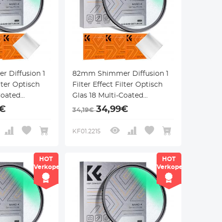
 Diffusion 1
82mm Shimmer Diffusion 1
ilter Optisch
Filter Effect Filter Optisch
Coated
Glas 18 Multi-Coated
ffect Filter
Glimmer Glas Effect Filter
9€
34,99€
34,19€
Lens Nano-
voor Camera Lens Nano-
Klear Serie
KF01.2215
HOT
HOT
Verkoper
Verkoper