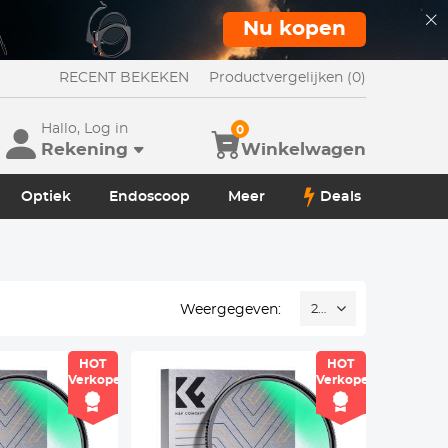
Nu kopen
RECENT BEKEKEN
Productvergelijken (0)
Hallo, Log in
0
Rekening
Winkelwagen
Optiek
Endoscoop
Meer
Deals
Weergegeven:
24
HOT
HOT
Verkoper
Verkoper