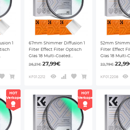
sion 1
67mm Shimmer Diffusion 1
52mm Shimmer
ptisch
Filter Effect Filter Optisch
Filter Effect F
Glas 18 Multi-Coated
Glas 18 Multi-
ilter
Glimmer Glas Effect Filter
Glimmer Glas E
27,99€
22,9
26,21€
22,79€
ano-
voor Camera Lens Nano-
voor Camera 
Klear Serie
Klear Serie
KF01.2212
KF01.2208
HOT
HOT
Verkoper
Verkoper