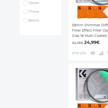
72mm
77mm
82mm
58mm Shimmer Diffu
Filter Effect Filter O
Glas 18 Multi-Coated
Glimmer Glas Effect F
24,99€
22,79€
voor Camera Lens N
Klear Serie
KF01.2210