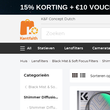
15% KORTING + €10 VOU
K&F Concept Dutch
All
Statieven
Lensfilters
Camerata
Huis
Lensfilters
Black Mist & Soft Focus Filters
Shim
Categorieën
Sorteren op
Black Mist & Soft Focus Filters
Shimmer Diffusion Filters
- Shimmer Diffusiefilters - Nano Xcel