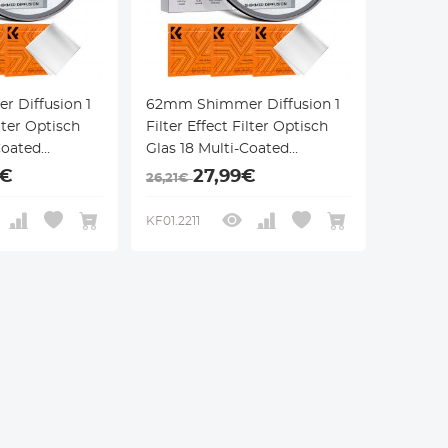
 Diffusion 1
62mm Shimmer Diffusion 1
ilter Optisch
Filter Effect Filter Optisch
Coated
Glas 18 Multi-Coated
ffect Filter
Glimmer Glas Effect Filter
9€
27,99€
26,21€
Lens Nano-
voor Camera Lens Nano-
Klear Serie
KF01.2211