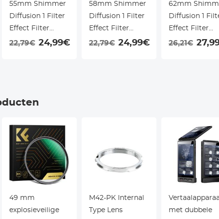
55mm Shimmer
58mm Shimmer
62mm Shimm
Diffusion 1 Filter
Diffusion 1 Filter
Diffusion 1 Filt
Effect Filter
Effect Filter
Effect Filter
Optisch Glas 18
Optisch Glas 18
Optisch Glas 1
24,99€
24,99€
27,9
22,79€
22,79€
26,21€
Multi-Coated
Multi-Coated
Multi-Coated
Glimmer Glas
Glimmer Glas
Glimmer Glas
Effect Filter voor
Effect Filter voor
Effect Filter v
Camera Lens
Camera Lens
Camera Lens
oducten
Nano-Klear Serie
Nano-Klear Serie
Nano-Klear Ser
r
49 mm
M42-PK Internal
Vertaalappara
explosieveilige
Type Lens
met dubbele