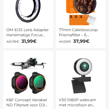
OM-EOS Lens Adapter
77mm Caleidoscoop
Handmatige Focus
Prismafilter – 6
Compatibele Olympus
Reflecties, Speciaal
31,99€
37,99€
43,78€
41,03€
OM Lenzen voor Canon
Effect
EOS Camera Lichaam
K&F Concept Variabel
V30 1080P webcam
ND Filterset voor DJI
met microfoon en