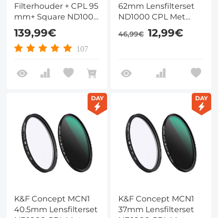
Filterhouder + CPL 95
62mm Lensfilterset
mm+ Square ND1000
ND1000 CPL Met
Filter + 4
Meerlaagse
139,99€
12,99€
46,99€
Adapterringen Voor
Nanocoating
Cameralens
107
DAY
DAY
K&F Concept MCN1
K&F Concept MCN1
40.5mm Lensfilterset
37mm Lensfilterset