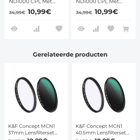
ND1000 CPL Met
ND1000 CPL Met
Meerlaagse
Meerlaagse
10,99€
10,99€
34,99€
34,99€
Nanocoating
Nanocoating
Gerelateerde producten
K&F Concept MCN1
K&F Concept MCN1
37mm Lensfilterset
40.5mm Lensfilterset
ND1000 CPL Met
ND1000 CPL Met