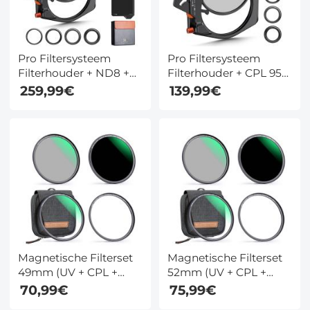
Pro Filtersysteem
Pro Filtersysteem
Filterhouder + ND8 +
Filterhouder + CPL 95
ND64 + ND1000 +CPL
mm+ Square ND1000
259,99€
139,99€
Filter + 4
Filter + 4
Adapterringen Voor
Adapterringen Voor
Cameralens
Cameralens
Magnetische Filterset
Magnetische Filterset
49mm (UV + CPL +
52mm (UV + CPL +
ND1000 + Basisring) 1s
ND1000 + Basisring) 1s
70,99€
75,99€
Snelle Installatie met
Snelle Installatie met