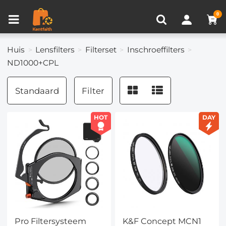
Productvergelijken (0)
RECENT BEKEKEN
0
Huis
Lensfilters
Filterset
Inschroeffilters
ND1000+CPL
Standaard
Filter
HOT
DAY
Pro Filtersysteem
K&F Concept MCN1