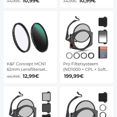
10,99€
10,99€
34,99€
34,99€
Meerlaagse
Meerlaagse
Nanocoating
Nanocoating
K&F Concept MCN1
Pro Filtersysteem
62mm Lensfilterset
(ND1000 + CPL + Soft
ND1000 CPL Met
GND8 + 4
12,99€
199,99€
46,99€
Meerlaagse
Adapterringen +
Nanocoating
Filterhouder) 100x100
mm