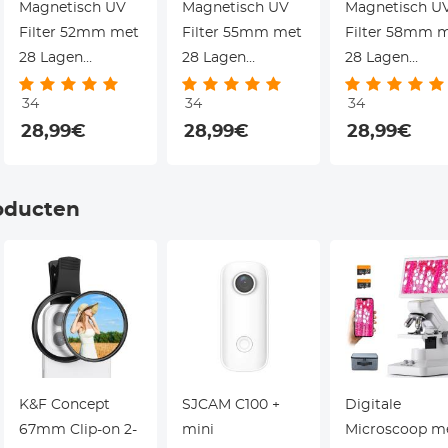
Magnetisch UV
Magnetisch UV
Magnetisch U
Filter 52mm met
Filter 55mm met
Filter 58mm 
28 Lagen
28 Lagen
28 Lagen
Coating en
Coating en
Coating en
34
34
34
Lensdop - Nano
Lensdop - Nano
Lensdop - Nan
28,99€
28,99€
28,99€
Xcel Serie
Xcel Serie
Xcel Serie
oducten
K&F Concept
SJCAM C100 +
Digitale
67mm Clip-on 2-
mini
Microscoop m