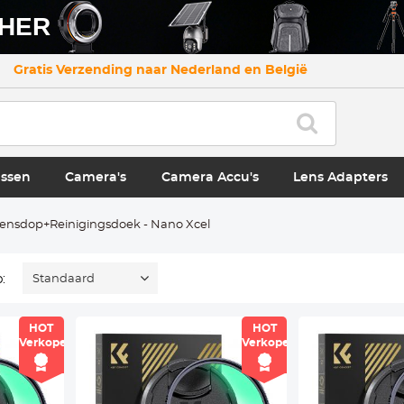
CHER
Gratis Verzending naar Nederland en België
ssen
Camera's
Camera Accu's
Lens Adapters
ensdop+Reinigingsdoek - Nano Xcel
:
Standaard
HOT
HOT
Verkoper
Verkoper