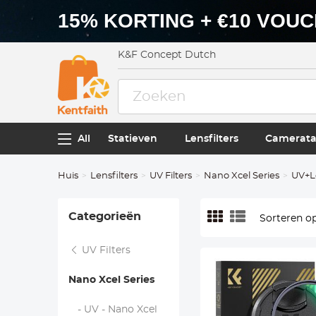
15% KORTING + €10 VOU
K&F Concept Dutch
All
Statieven
Lensfilters
Camerata
Huis
Lensfilters
UV Filters
Nano Xcel Series
UV+L
Categorieën
Sorteren op
UV Filters
Nano Xcel Series
- UV - Nano Xcel