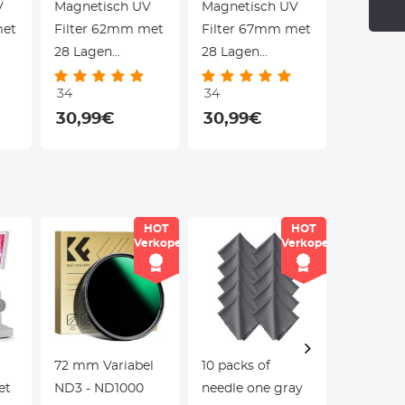
V
Magnetisch UV
Magnetisch UV
Magneti
met
Filter 62mm met
Filter 67mm met
Filter 
28 Lagen
28 Lagen
28 Lage
Coating en
Coating en
Coating 
34
34
34
o
Lensdop - Nano
Lensdop - Nano
Lensdop
30,99€
30,99€
36,99
Xcel Serie
Xcel Serie
Xcel Seri
HOT
HOT
Verkoper
Verkoper
72 mm Variabel
10 packs of
77mm
et
ND3 - ND1000
needle one gray
Verstelb