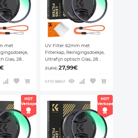
mm met
UV Filter 62mm met
nigingsdoekje,
Filterkap, Reinigingsdoekje,
ch Glas, 28
Ultrafijn optisch Glas, 28
 - Nano Xcel
Multi Coatings - Nano Xcel
9€
27,99€
31,91€
Serie
KF01.986V1
HOT
HOT
Verkoper
Verkoper