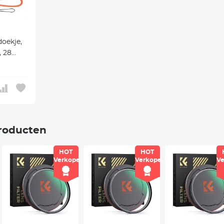
doekje,
, 28
o Xcel
roducten
HOT
HOT
r
Verkoper
Verkoper
Ve