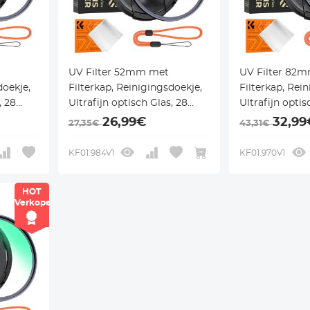
UV Filter 52mm met
UV Filter 82
doekje,
Filterkap, Reinigingsdoekje,
Filterkap, Rei
, 28
Ultrafijn optisch Glas, 28
Ultrafijn optis
o Xcel
Multi Coatings - Nano Xcel
Multi Coatings
26,99€
32,99
27,35€
43,31€
Serie
Serie
KF01.984V1
KF01.970V1
HOT
Verkoper