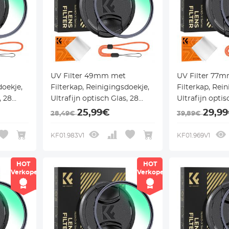
UV Filter 49mm met
UV Filter 77
doekje,
Filterkap, Reinigingsdoekje,
Filterkap, Rei
, 28
Ultrafijn optisch Glas, 28
Ultrafijn optis
o Xcel
Multi Coatings - Nano Xcel
Multi Coatings
25,99€
29,9
28,49€
39,89€
Serie
Serie
KF01.983V1
KF01.969V1
HOT
HOT
Verkoper
Verkoper