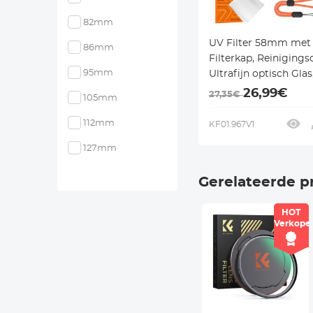
82mm
UV Filter 58mm met
86mm
Filterkap, Reinigings
95mm
Ultrafijn optisch Glas
Multi Coatings - Nan
26,99€
27,35€
105mm
Serie
112mm
KF01.967V1
127mm
Gerelateerde p
HOT
Verkope