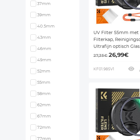
37mm
39mm
40.5mm
UV Filter 55mm met
43mm
Filterkap, Reinigings
Ultrafijn optisch Glas
46mm
Multi Coatings - Nan
26,99€
27,35€
49mm
Serie
KF01.985V1
52mm
55mm
58mm
62mm
67mm
72mm
77mm