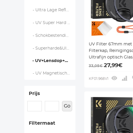
- Ultra Lage Reflectie UV - Nano Xcel
- UV Super Hard - Nano Xcel
- Schokbestendig UV - Nano Xcel
UV Filter 67mm met
- Superharde&Ultra Laagreflecterende UV - Nano Xcel
Filterkap, Reinigings
Ultrafijn optisch Glas
- UV+Lensdop+Reinigingsdoek - Nano Xcel
Multi Coatings - Nan
27,99€
33,05€
Serie
- UV Magnetisch - Nano Xcel
KF01.968V1
Prijs
Go
Filtermaat