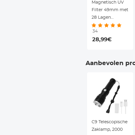
Magnetisch UV
Filter 49mm met
28 Lagen
Coating en
34
Lensdop - Nano
28,99€
Xcel Serie
Aanbevolen pr
C9 Telescopische
Zaklamp, 2000