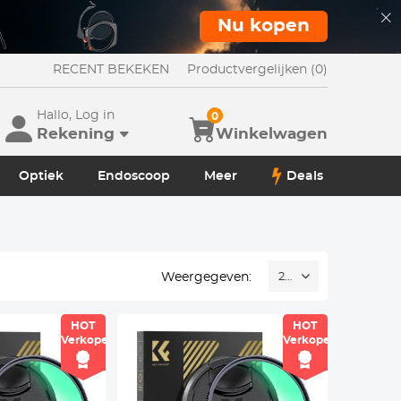
Nu kopen
RECENT BEKEKEN
Productvergelijken (0)
Hallo, Log in
0
Rekening
Winkelwagen
Optiek
Endoscoop
Meer
Deals
Weergegeven:
24
HOT
HOT
Verkoper
Verkoper