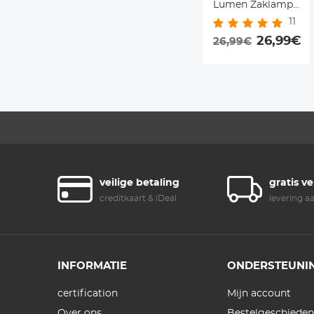
Lumen Zaklamp
11
met 3 Modi en
Lange Werktijd,
26,99€
26,99€
Zoombaar voor
Buiten,
Wandelen,
Kamperen
veilige betaling
gratis v
creditkaart & iDeal
levering a
INFORMATIE
ONDERSTEUNI
certification
Mijn account
Over ons
Bestelgeschieden