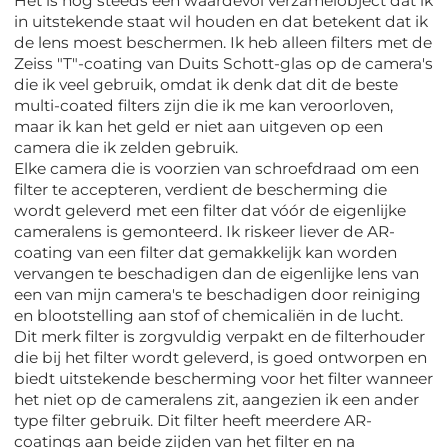
Het is nog steeds een waardevol verzamelobject dat ik
in uitstekende staat wil houden en dat betekent dat ik
de lens moest beschermen. Ik heb alleen filters met de
Zeiss "T"-coating van Duits Schott-glas op de camera's
die ik veel gebruik, omdat ik denk dat dit de beste
multi-coated filters zijn die ik me kan veroorloven,
maar ik kan het geld er niet aan uitgeven op een
camera die ik zelden gebruik.
Elke camera die is voorzien van schroefdraad om een ​​
filter te accepteren, verdient de bescherming die
wordt geleverd met een filter dat vóór de eigenlijke
cameralens is gemonteerd. Ik riskeer liever de AR-
coating van een filter dat gemakkelijk kan worden
vervangen te beschadigen dan de eigenlijke lens van
een van mijn camera's te beschadigen door reiniging
en blootstelling aan stof of chemicaliën in de lucht.
Dit merk filter is zorgvuldig verpakt en de filterhouder
die bij het filter wordt geleverd, is goed ontworpen en
biedt uitstekende bescherming voor het filter wanneer
het niet op de cameralens zit, aangezien ik een ander
type filter gebruik. Dit filter heeft meerdere AR-
coatings aan beide zijden van het filter en na