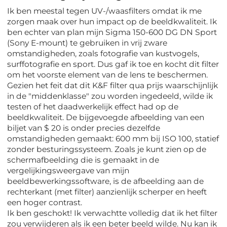
Ik ben meestal tegen UV-/waasfilters omdat ik me
zorgen maak over hun impact op de beeldkwaliteit. Ik
ben echter van plan mijn Sigma 150-600 DG DN Sport
(Sony E-mount) te gebruiken in vrij zware
omstandigheden, zoals fotografie van kustvogels,
surffotografie en sport. Dus gaf ik toe en kocht dit filter
om het voorste element van de lens te beschermen.
Gezien het feit dat dit K&F filter qua prijs waarschijnlijk
in de "middenklasse" zou worden ingedeeld, wilde ik
testen of het daadwerkelijk effect had op de
beeldkwaliteit. De bijgevoegde afbeelding van een
biljet van $ 20 is onder precies dezelfde
omstandigheden gemaakt: 600 mm bij ISO 100, statief
zonder besturingssysteem. Zoals je kunt zien op de
schermafbeelding die is gemaakt in de
vergelijkingsweergave van mijn
beeldbewerkingssoftware, is de afbeelding aan de
rechterkant (met filter) aanzienlijk scherper en heeft
een hoger contrast.
Ik ben geschokt! Ik verwachtte volledig dat ik het filter
zou verwijderen als ik een beter beeld wilde. Nu kan ik