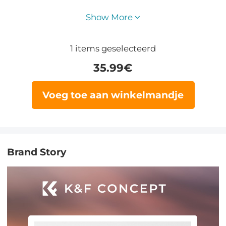
Show More
1
items geselecteerd
35.99
€
Voeg toe aan winkelmandje
Brand Story