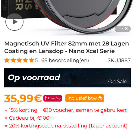
1
/
8
Magnetisch UV Filter 82mm met 28 Lagen
Coating en Lensdop - Nano Xcel Serie
5
68
beoordeling(en)
SKU.1887
Op voorraad
On Sale
35,99€
inclusief btw
Prime Day
⭐ 15% korting + €10 voucher, samen te gebruiken;
⭐ Cadeau bij €100+;
⭐ 20% kortingscode na bestelling (1x per account)