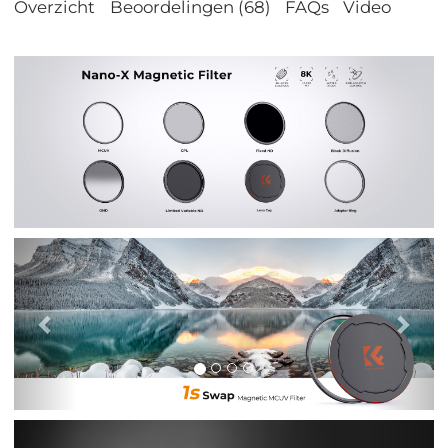
Overzicht
Beoordelingen (68)
FAQs
Video
Vorig
Vol
Vorig
Vol