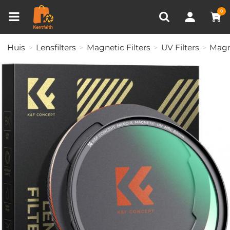
Productvergelijken (0)
RECENT BEKEKEN
0
Huis
Lensfilters
Magnetic Filters
UV Filters
Magn