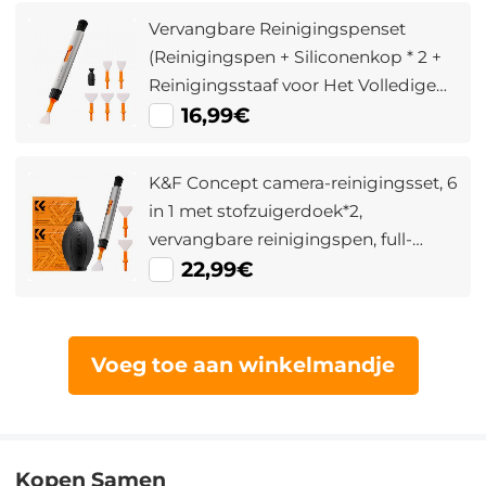
Vervangbare Reinigingspenset
(Reinigingspen + Siliconenkop * 2 +
Reinigingsstaaf voor Het Volledige
Frame * 6)
16,99€
K&F Concept camera-reinigingsset, 6
in 1 met stofzuigerdoek*2,
vervangbare reinigingspen, full-
frame reinigingsstaaf*2, siliconen
22,99€
zwarte luchtblaas voor Canon Nikon
camera's Accessoires voor
schoonmaakgereedschap
Voeg toe aan winkelmandje
Kopen Samen