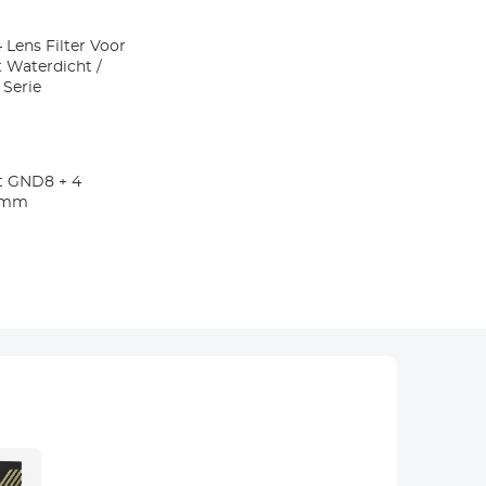
 Lens Filter Voor
 Waterdicht /
 Serie
ft GND8 + 4
0 mm