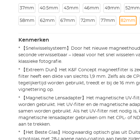
37mm
40.5mm
43mm
46mm
49mm
52mm
58mm
62mm
67mm
72mm
77mm
82mm
Kenmerken
* 【Snelwisselsysteem】Door het nieuwe magneethoude
seconde verwisselbaar – ideaal voor het snel wisselen v
klassieke fotografie.
* 【Extreem Dun】Het K&F Concept magneetfilter is zee
filter heeft een dikte van slechts 1,9 mm. Zelfs als de C
tegelijkertijd worden gebruikt, treedt er bij de 16 mm
vignettering op.
* 【Magnetische Lensadapter】Het magnetische UV-filter
worden gebruikt. Het UV-filter en de magnetische adap
samen worden gebruikt. Als het UV-filter niet nodig is, 
magnetische lensadapter gebruiken om het CPL- of ND10
aan te trekken.
* 【Het Beste Glas】Hoogwaardig optisch glas uit Duit
schotglas met 28-Lagene nano-coating aan beide zijden