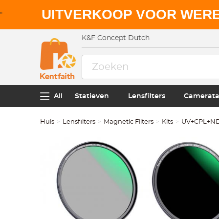
UITVERKOOP VOOR WER
"
K&F Concept Dutch
All
Statieven
Lensfilters
Camerata
Huis
Lensfilters
Magnetic Filters
Kits
UV+CPL+ND1