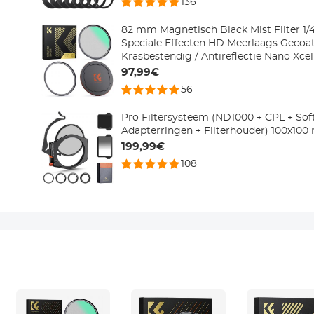
136
82 mm Magnetisch Black Mist Filter 1/4
Speciale Effecten HD Meerlaags Gecoat
Krasbestendig / Antireflectie Nano Xcel
97,99€
56
Pro Filtersysteem (ND1000 + CPL + So
Adapterringen + Filterhouder) 100x10
199,99€
108