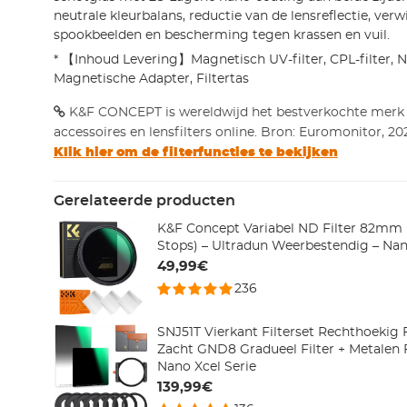
neutrale kleurbalans, reductie van de lensreflectie, verw
spookbeelden en bescherming tegen krassen en vuil.
* 【Inhoud Levering】Magnetisch UV-filter, CPL-filter, N
Magnetische Adapter, Filtertas
K&F CONCEPT is wereldwijd het bestverkochte merk
accessoires en lensfilters online. Bron: Euromonitor, 20
Klik hier om de filterfuncties te bekijken
Gerelateerde producten
K&F Concept Variabel ND Filter 82mm
Stops) – Ultradun Weerbestendig – Nan
49,99€
236
SNJ51T Vierkant Filterset Rechthoekig 
Zacht GND8 Gradueel Filter + Metalen F
Nano Xcel Serie
139,99€