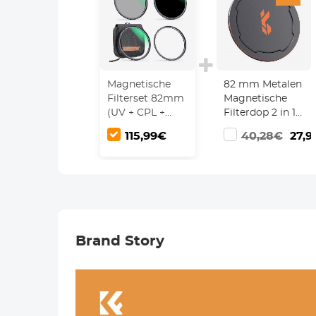
Magnetische
82 mm Metalen
Filterset 82mm
Magnetische
(UV + CPL +
Filterdop 2 in 1
ND1000 +
Inschroefbare
115,99€
40,28€
27,9
Basisring) 1s
Lensdop
Snelle Installatie
met 28 Lagen
Coating - Nano
Xcel Serie
Brand Story