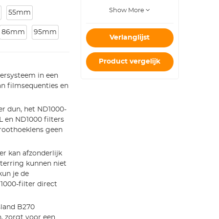
Cameralens
Show More
Ringen
55mm
86mm
95mm
Verlanglijst
Product vergelijk
rsysteem in een
an filmsequenties en
r dun, het ND1000-
PL en ND1000 filters
 groothoeklens geen
 kan afzonderlijk
terring kunnen niet
kun je de
00-filter direct
sland B270
, zorgt voor een