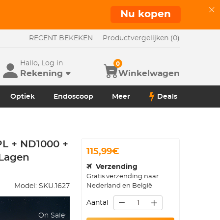
Nu kopen
RECENT BEKEKEN
Productvergelijken (0)
Hallo, Log in
0
Rekening
Winkelwagen
Optiek
Endoscoop
Meer
Deals
PL + ND1000 +
115,99€
 Lagen
Verzending
Gratis verzending naar
Nederland en België
Model:
SKU.1627
Aantal
On Sale