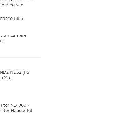
ijdering van
D1000-filter,
 voor camera-
24.
 ND2-ND32 (1-5
o Xcel
Filter ND1000 +
ilter Houder Kit