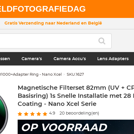
ELDFOTOGRAFIEDAG
Gratis Verzending naar Nederland en België
ssen
Camera's
Camera Accu's
Lens Adapters
000+Adapter Ring - Nano Xcel
SKU.1627
Magnetische Filterset 82mm (UV + C
Basisring) 1s Snelle Installatie met 28
Coating - Nano Xcel Serie
4.9
20
beoordeling(en)
OP VOORRAAD