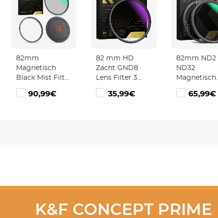
82mm
82 mm HD
82mm ND2 
Magnetisch
Zacht GND8
ND32
Black Mist Filter
Lens Filter 3
Magnetisch
1/8 Lens Filter
Stops (0.9)
Filter Variab
9€
90,99€
35,99€
65,99€
Voor Speciale
Zacht
ND Filter (1-
Effecten HD
Gegradueerd
Stops) 28
Meerlaags
Filter Met
Meerlaagse
Gecoat
Neutrale
Coatings N
Waterdicht /
Dichtheid ND
Xcel Serie
Krasbestendig /
Filter
Antireflectie
Waterdicht /
Nano Xcel Serie
Krasbestendig /
Antireflecterend
Optisch Filter
Met Blauwe
Coating Nano
Xcel Serie