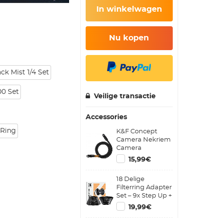
In winkelwagen
Nu kopen
ck Mist 1/4 Set
0 Set
Veilige transactie
Accessories
 Ring
K&F Concept
Camera Nekriem
Camera
Schouderriem
15,99€
Geschikt voor
DSLR SLR
18 Delige
Camera's Riem
Filterring Adapter
Urban Wander 05
Set – 9x Step Up +
Zwart
9x Step Down
19,99€
Metalen