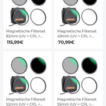
Magnetische Filterset
Magnetische Filterset
82mm (UV + CPL +
49mm (UV + CPL +
ND1000 + Basisring) 1s
ND1000 + Basisring) 1s
115,99€
70,99€
Snelle Installatie met
Snelle Installatie met
28 Lagen Coating -
28 Lagen Coating -
Nano Xcel Serie
Nano Xcel Serie
Magnetische Filterset
Magnetische Filterset
52mm (UV + CPL +
55mm (UV + CPL +