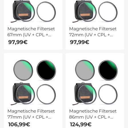
Magnetische Filterset
Magnetische Filterset
67mm (UV + CPL +
72mm (UV + CPL +
ND1000 + Basisring) 1s
ND1000 + Basisring) 1s
97,99€
97,99€
Snelle Installatie met
Snelle Installatie met
28 Lagen Coating -
28 Lagen Coating -
Nano Xcel Serie
Nano Xcel Serie
Magnetische Filterset
Magnetische Filterset
77mm (UV + CPL +
86mm (UV + CPL +
ND1000 + Basisring) 1s
ND1000 + Basisring) 1s
106,99€
124,99€