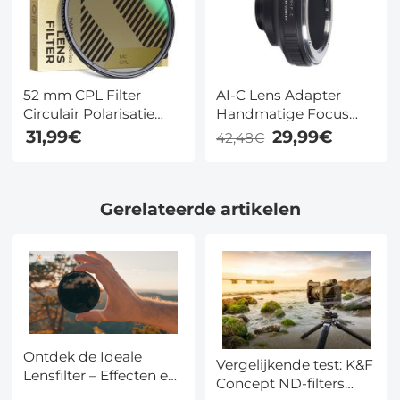
52 mm CPL Filter
AI-C Lens Adapter
Circulair Polarisatie
Handmatige Focus
Filter Met 24 Laags
Compatibele Nikon F
31,99€
29,99€
42,48€
Meerlaags Groen
Lenzen voor C Camera
Gecoate HD /
Lichaam
Hydrofoob / Antikras
Gerelateerde artikelen
Nano Dazzle Serie
Ontdek de Ideale
Vergelijkende test: K&F
Lensfilter – Effecten en
Concept ND-filters
Toepassingsgids