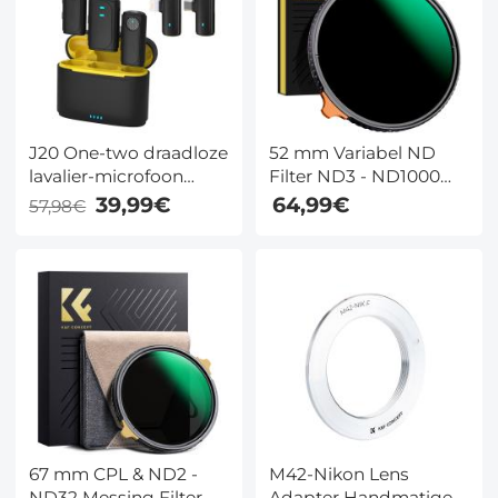
(Zwart+Oranje)
Buitenfotografie /
Wandelen / Reizen
Diepblauw
J20 One-two draadloze
52 mm Variabel ND
lavalier-microfoon
Filter ND3 - ND1000
oplaadetui, one-touch
Ultradunne High
39,99€
64,99€
57,98€
ruisonderdrukking,
Definition
voor YouTube,
Dubbelzijdige 28
opname,
Laags Nano Gecoate
videobloggen,
Nano Xcel Serie
Facebook Live, voor
Type-C, Lightning,
camera-interface
67 mm CPL & ND2 -
M42-Nikon Lens
ND32 Messing Filter
Adapter Handmatige