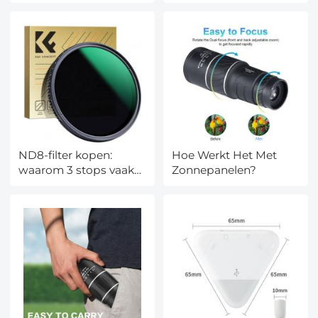
versus concurrenten
voor
landschapsfotografie
ND8-filter kopen:
Hoe Werkt Het Met
waarom 3 stops vaak
Zonnepanelen?
precies genoeg is