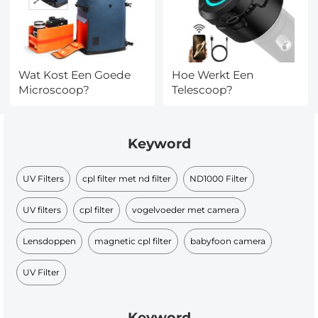
Wat Kost Een Goede
Hoe Werkt Een
Microscoop?
Telescoop?
Keyword
UV Filters
cpl filter met nd filter​
ND1000 Filter
UV filters
cpl filter
vogelvoeder met camera
Lensdoppen
magnetic cpl filter
babyfoon camera​
UV Filter
Keyword