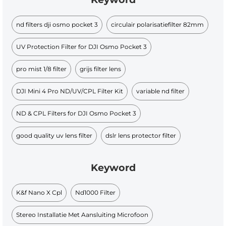
nd filters dji osmo pocket 3
circulair polarisatiefilter 82mm​
UV Protection Filter for DJI Osmo Pocket 3
pro mist 1/8 filter
grijs filter lens
DJI Mini 4 Pro ND/UV/CPL Filter Kit
variable nd filter
ND & CPL Filters for DJI Osmo Pocket 3
good quality uv lens filter
dslr lens protector filter
Keyword
K&f Nano X Cpl
Nd1000 Filter
Stereo Installatie Met Aansluiting Microfoon