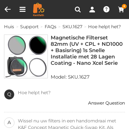
Productvergelijken (0)
RECENT BEKEKEN
0
Huis
Support
FAQs
SKU.1627
Hoe helpt het?
Magnetische Filterset
82mm (UV + CPL + ND1000
+ Basisring) 1s Snelle
Installatie met 28 Lagen
Coating - Nano Xcel Serie
Model: SKU.1627
Hoe helpt het?
Q
Answer Question
Wissel nu uw filters in een handomdraai met
A
K&F Concept Magnetic Quick-Swap Kit. Als