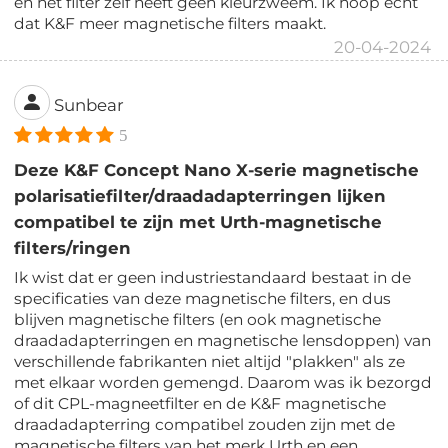
en het filter zelf heeft geen kleurzweem. Ik hoop echt
dat K&F meer magnetische filters maakt.
20-04-2024
Sunbear
5
Deze K&F Concept Nano X-serie magnetische
polarisatiefilter/draadadapterringen lijken
compatibel te zijn met Urth-magnetische
filters/ringen
Ik wist dat er geen industriestandaard bestaat in de
specificaties van deze magnetische filters, en dus
blijven magnetische filters (en ook magnetische
draadadapterringen en magnetische lensdoppen) van
verschillende fabrikanten niet altijd "plakken" als ze
met elkaar worden gemengd. Daarom was ik bezorgd
of dit CPL-magneetfilter en de K&F magnetische
draadadapterring compatibel zouden zijn met de
magnetische filters van het merk Urth en een