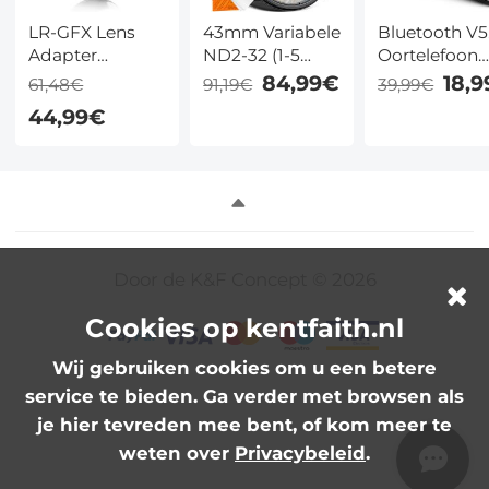
LR-GFX Lens
43mm Variabele
Bluetooth V5
Adapter
ND2-32 (1-5
Oortelefoon
Handmatige
Stops) &
met CVC8.0
84,99€
18,
61,48€
91,19€
39,99€
Focus
Circulair
Handsfree
44,99€
Compatibele
Polarisatiefilter
Enkele Oor
Leica R Lenzen
CPL & Black
Compatibel 
voor Fuji GFX
Mist 1/4 3 in 1
Android iPh
Camera
HD Lensfilter
Laptop
Lichaam
met 28 Multi-
Coated voor
Cameralenzen
Door de K&F Concept © 2026
Nano-Xcel Serie
Cookies op kentfaith.nl
Wij gebruiken cookies om u een betere
service te bieden. Ga verder met browsen als
je hier tevreden mee bent, of kom meer te
weten over
Privacybeleid
.