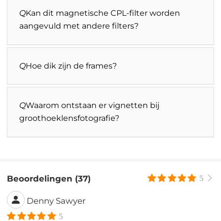
Q
Kan dit magnetische CPL-filter worden
aangevuld met andere filters?
Q
Hoe dik zijn de frames?
Q
Waarom ontstaan ​​er vignetten bij
groothoeklensfotografie?
Beoordelingen (37)
5
Denny Sawyer
5