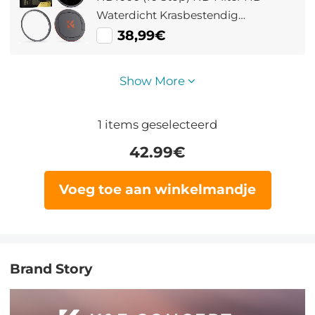
Waterdicht Krasbestendig
Antireflecterende Magneet Lens
38,99€
Filter Nano Xcel Serie
Show More
1
items geselecteerd
42.99
€
Voeg toe aan winkelmandje
Brand Story