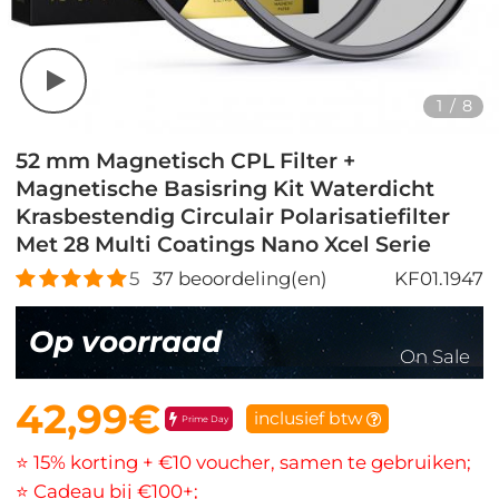
1
/
8
52 mm Magnetisch CPL Filter +
Magnetische Basisring Kit Waterdicht
Krasbestendig Circulair Polarisatiefilter
Met 28 Multi Coatings Nano Xcel Serie
5
37
beoordeling(en)
KF01.1947
Op voorraad
On Sale
42,99€
inclusief btw
Prime Day
⭐ 15% korting + €10 voucher, samen te gebruiken;
⭐ Cadeau bij €100+;