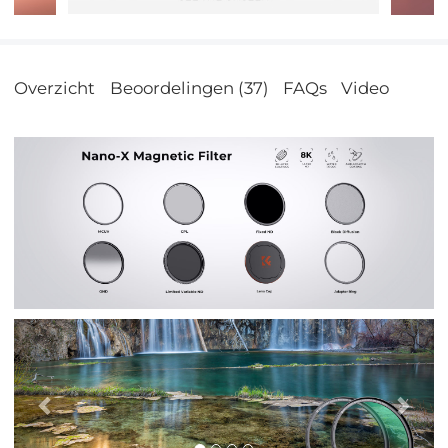
Overzicht
Beoordelingen (37)
FAQs
Video
Vorig
Vol