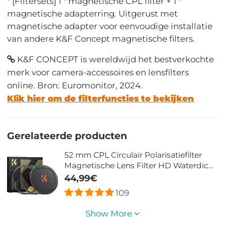
* [Filtersets] 1 * magnetische CPL filter + 1 *
magnetische adapterring. Uitgerust met
magnetische adapter voor eenvoudige installatie
van andere K&F Concept magnetische filters.
K&F CONCEPT is wereldwijd het bestverkochte
merk voor camera-accessoires en lensfilters
online. Bron: Euromonitor, 2024.
Klik hier om de filterfuncties te bekijken
Gerelateerde producten
52 mm CPL Circulair Polarisatiefilter
Magnetische Lens Filter HD Waterdicht
Anti Kras Antireflecterend Nano Xcel
44,99€
Serie
109
Show More