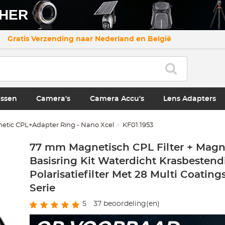
CHER
Gratis Verzending naar Nederland en België
ssen
Camera's
Camera Accu's
Lens Adapters
etic CPL+Adapter Ring - Nano Xcel
KF01.1953
77 mm Magnetisch CPL Filter + Magn
Basisring Kit Waterdicht Krasbestendi
Polarisatiefilter Met 28 Multi Coatin
Serie
5
37
beoordeling(en)