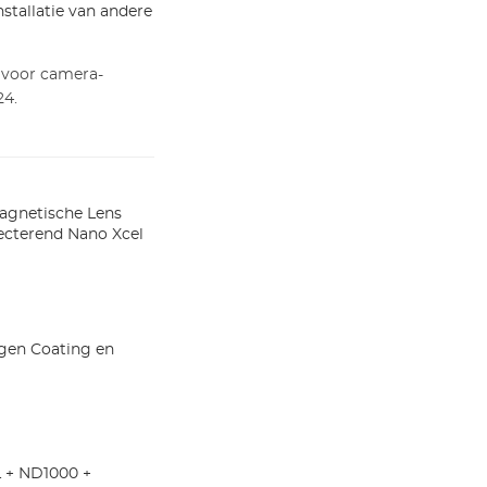
stallatie van andere
 voor camera-
24.
Magnetische Lens
lecterend Nano Xcel
gen Coating en
 + ND1000 +