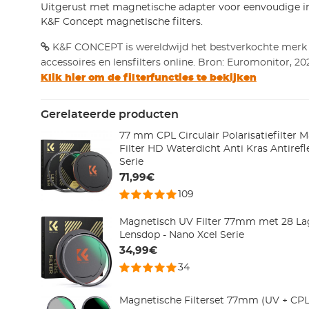
Uitgerust met magnetische adapter voor eenvoudige in
K&F Concept magnetische filters.
K&F CONCEPT is wereldwijd het bestverkochte merk
accessoires en lensfilters online. Bron: Euromonitor, 20
Klik hier om de filterfuncties te bekijken
Gerelateerde producten
77 mm CPL Circulair Polarisatiefilter 
Filter HD Waterdicht Anti Kras Antiref
Serie
71,99€
109
Magnetisch UV Filter 77mm met 28 La
Lensdop - Nano Xcel Serie
34,99€
34
Magnetische Filterset 77mm (UV + CPL