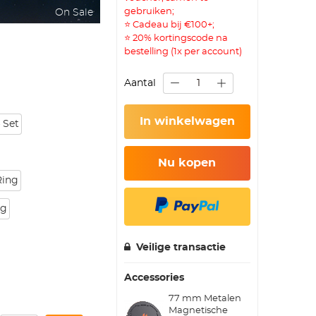
gebruiken;
On Sale
⭐ Cadeau bij €100+;
⭐ 20% kortingscode na
bestelling (1x per account)
Aantal
In winkelwagen
 Set
Nu kopen
Ring
ng
Veilige transactie
Accessories
77 mm Metalen
Magnetische