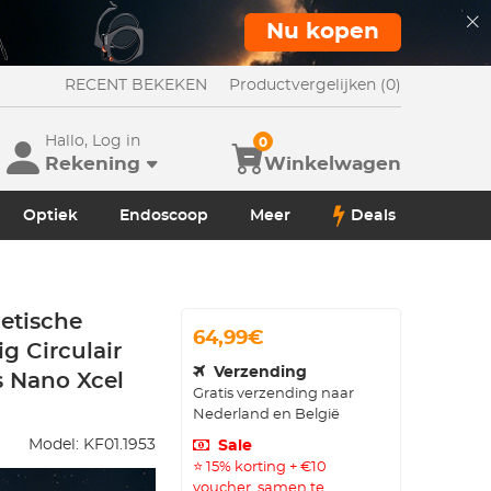
Nu kopen
RECENT BEKEKEN
Productvergelijken (0)
Hallo, Log in
0
Rekening
Winkelwagen
Optiek
Endoscoop
Meer
Deals
etische
64,99€
g Circulair
Verzending
gs Nano Xcel
Gratis verzending naar
Nederland en België
Model:
KF01.1953
Sale
⭐ 15% korting + €10
voucher, samen te