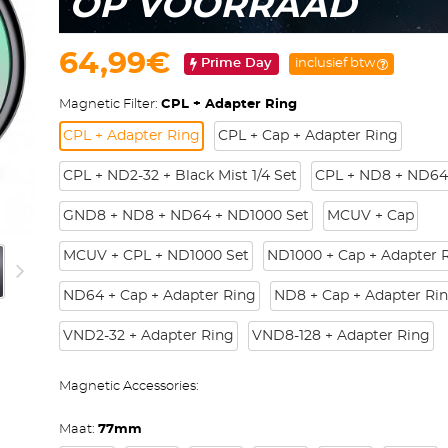
OP VOORRAAD
64,99€
Prime Day
inclusief btw
Magnetic Filter:
CPL + Adapter Ring
CPL + Adapter Ring
CPL + Cap + Adapter Ring
CPL + ND2-32 + Black Mist 1/4 Set
CPL + ND8 + ND64
GND8 + ND8 + ND64 + ND1000 Set
MCUV + Cap
MCUV + CPL + ND1000 Set
ND1000 + Cap + Adapter 
ND64 + Cap + Adapter Ring
ND8 + Cap + Adapter Ri
VND2-32 + Adapter Ring
VND8-128 + Adapter Ring
Magnetic Accessories:
Maat:
77mm