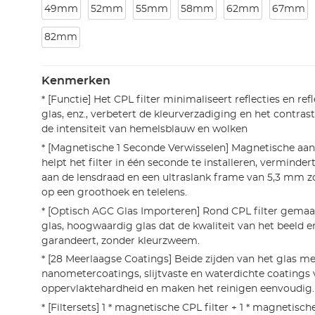
49mm
52mm
55mm
58mm
62mm
67mm
82mm
Kenmerken
* [Functie] Het CPL filter minimaliseert reflecties en refl
glas, enz., verbetert de kleurverzadiging en het contrast,
de intensiteit van hemelsblauw en wolken
* [Magnetische 1 Seconde Verwisselen] Magnetische aa
helpt het filter in één seconde te installeren, verminde
aan de lensdraad en een ultraslank frame van 5,3 mm z
op een groothoek en telelens.
* [Optisch AGC Glas Importeren] Rond CPL filter gema
glas, hoogwaardig glas dat de kwaliteit van het beeld e
garandeert, zonder kleurzweem.
* [28 Meerlaagse Coatings] Beide zijden van het glas me
nanometercoatings, slijtvaste en waterdichte coatings
oppervlaktehardheid en maken het reinigen eenvoudig.
* [Filtersets] 1 * magnetische CPL filter + 1 * magnetisch