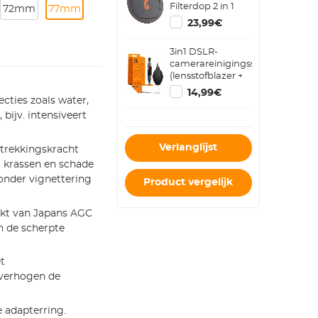
Filterdop 2 in 1
72mm
77mm
Inschroefbare
23,99€
Lensdop
3in1 DSLR-
camerareinigingsset
(lensstofblazer +
reinigingspen +
14,99€
macrovezelreinigingsdoekje)
ecties zoals water,
 bijv. intensiveert
Verlanglijst
ntrekkingskracht
rt krassen en schade
onder vignettering
Product vergelijk
akt van Japans AGC
n de scherpte
t
 verhogen de
e adapterring.