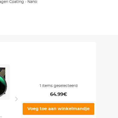
 Lagen Coating - Nano
1
items geselecteerd
64.99
€
77mm
UV Filter 77mm
77 m
Voeg toe aan winkelmandje
Magnetisch
met 28 Lagen
Magne
Black Mist Filter
Coating HD /
Filter