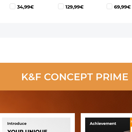
Coating en
ND8 + ND64 +
Filter ND8 -
34,99€
129,99€
69,99€
Lensdop - Nano
ND1000 + GND8
ND128 (3-7
Xcel Serie
+ 5 in 1
Stops) Neut
Magnetische
Density Filt
Adapterring,
28 Multi Lay
Nano Xcel Serie
Beschichtu
Snelwisselsysteem
Nano Xcel S