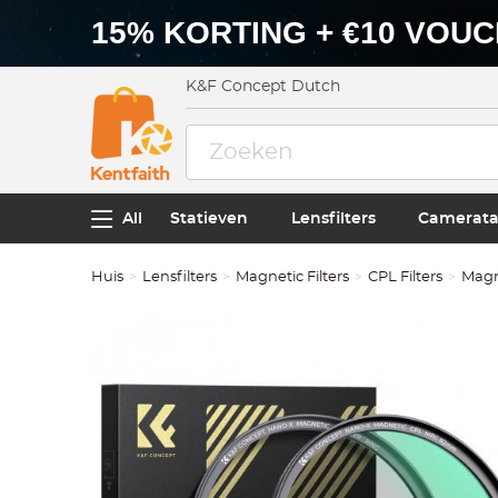
15% KORTING + €10 VOU
K&F Concept Dutch
All
Statieven
Lensfilters
Camerata
Huis
Lensfilters
Magnetic Filters
CPL Filters
Magn