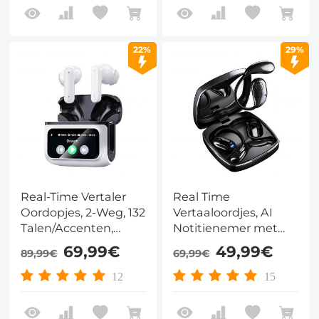
22%
29%
Real-Time Vertaler
Real Time
Oordopjes, 2-Weg, 132
Vertaaloordjes, AI
Talen/Accenten,
Notitienemer met
Spraak/Video
Gratis Vertaling,
69,99€
49,99€
89,99€
69,99€
Gesprek Vertaling, AI
Transcriptie, Cross
Notitienemer, LCD
App Vertaling voor
12
15
Touchscreen
Wereldwijd
Kentfaith
Zakendoen, Reizen,