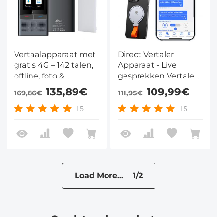
Vertaalapparaat met
Direct Vertaler
gratis 4G – 142 talen,
Apparaat - Live
offline, foto &
gesprekken Vertalen
opname vertaling
& Opnemen -
135,89€
109,99€
169,86€
111,95€
Kentfaith
15
15
Load More... 1/2