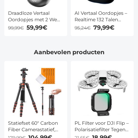
Draadloze Vertaal
AI Vertaal Oordopjes –
Oordopjes met 2 Weg
Realtime 132 Talen
137 Taalsoorten, Live
Accenten, Spraak en
59,99€
79,99€
99,99€
95,24€
Transcriptie, Kentfaith
Video Vertaling,
Notities Kentfaith
Aanbevolen producten
Statiefset 60" Carbon
PL Filter voor DJI Flip –
Fiber Camerastatief,
Polarisatiefilter Tegen
Superlicht compact
Schittering en
104,99€
18,99€
179,99€
21,65€