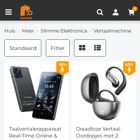
Productvergelijken (0)
RECENT BEKEKEN
0
Huis
Meer
Slimme Elektronica
Vertaalmachine
Standaard
Filter
18%
40%
Taalvertalerapparaat
Draadloze Vertaal
Real-Time Online &
Oordopjes met 2