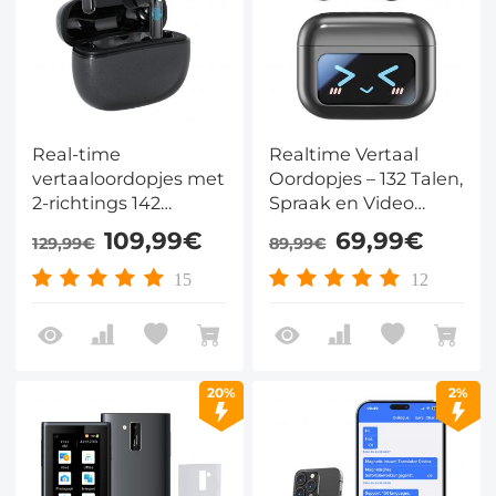
Real-time
Realtime Vertaal
vertaaloordopjes met
Oordopjes – 132 Talen,
2-richtings 142
Spraak en Video
talen/accenten, 6
Vertaling, AI Notities,
109,99€
69,99€
129,99€
89,99€
vertaalmodi,
LCD Touchscreen
gespreksvertaling &
Kentfaith
15
12
opname, videov
20%
2%