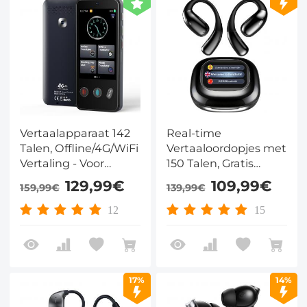
Vertaalapparaat 142
Real-time
Talen, Offline/4G/WiFi
Vertaaloordopjes met
Vertaling - Voor
150 Talen, Gratis
Reizen en Fotografie
Offline Vertaling,
129,99€
109,99€
159,99€
139,99€
- Kentfaith
Spraak- &
Videogesprekvertaling,
12
15
LCD-touchscreen,
Kentfaith
17%
14%