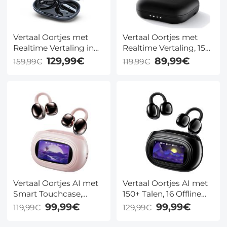
Vertaal Oortjes met
Vertaal Oortjes met
Realtime Vertaling in
Realtime Vertaling, 150
150 Talen voor Reizen
Talen, Offline
129,99€
89,99€
159,99€
119,99€
en Zaken
Ondersteuning en
Open-Oor Design
Vertaal Oortjes AI met
Vertaal Oortjes AI met
Smart Touchcase,
150+ Talen, 16 Offline
Bluetooth 6.0, 150+
Talen, LCD Touchcase
99,99€
99,99€
119,99€
129,99€
Talen en 16 Offline
en Clip-On Design
Talen