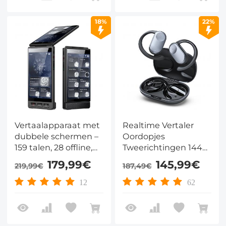
Studeren, Kentfaith
18%
22%
Vertaalapparaat met
Realtime Vertaler
dubbele schermen –
Oordopjes
159 talen, 28 offline,
Tweerichtingen 144
AI-transcriptie,
Taalsoorten 0,5S
179,99€
145,99€
219,99€
187,49€
fotovertaling & 5u –
Respons
voor reizen en
12
62
vergaderingen –
Kentfaith