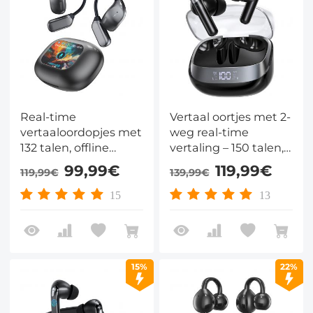
Real-time
Vertaal oortjes met 2-
vertaaloordopjes met
weg real-time
132 talen, offline
vertaling – 150 talen,
vertaling, spraak- en
9 offline, ANC & ENC –
99,99€
119,99€
119,99€
139,99€
videogesprekvertaling,
voor reizen en
AI-notitiemaker,
videogesprekken –
15
13
Kentfaith
Kentfaith
15%
22%