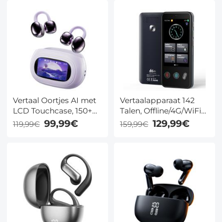
Vertaal Oortjes AI met
Vertaalapparaat 142
LCD Touchcase, 150+
Talen, Offline/4G/WiFi
Talen, 16 Offline Talen
Vertaling - Voor Reizen
99,99€
129,99€
119,99€
159,99€
en Clip-On Design
en Fotografie -
Kentfaith