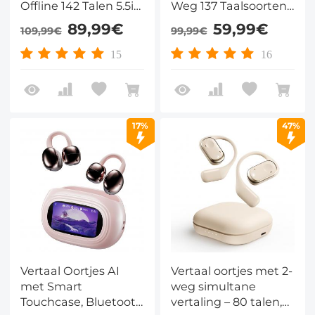
Offline 142 Talen 5.5in
Weg 137 Taalsoorten,
Scherm Kentfaith
Live Transcriptie,
89,99€
59,99€
109,99€
99,99€
Kentfaith
15
16
17%
47%
Vertaal Oortjes AI
Vertaal oortjes met 2-
met Smart
weg simultane
Touchcase, Bluetooth
vertaling – 80 talen,