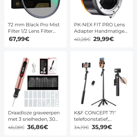
72 mm Black Pro Mist
PK-NEX FIT PRO Lens
Filter 1/2 Lens Filter
Adapter Handmatige
Voor Speciale Effecten
Focus Compatible
67,99€
29,99€
40,28€
Ultrahelder Meerlaags
Pentax PK K Lenzen
Gecoat Met Waterdicht
voor Sony E Camera
Krasbestendig En
Lichaam
Antireflectie Nano Xcel
Serie
Draadloze graveerpen
K&F CONCEPT 71"
met 3 snelheden, 30
telefoonstatief,
bits, 16 sjablonen, voor
automatisch
36,86€
35,99€
46,08€
34,19€
stenen, hout, glas, etc.
uitklapbare selfiestick