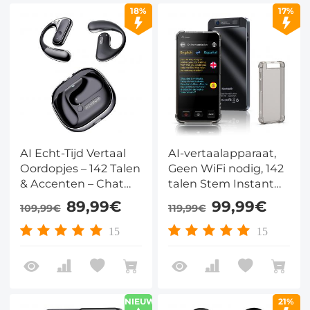
18%
17%
AI Echt-Tijd Vertaal
AI-vertaalapparaat,
Oordopjes – 142 Talen
Geen WiFi nodig, 142
& Accenten – Chat
talen Stem Instant
App, Audio & Video
Twee-richting Online
89,99€
99,99€
109,99€
119,99€
Bellen, Transcriptie –
Vertaler, Offline /
Zakelijk & Reizen,
Opname / Foto
15
15
Kentfaith
Vertaling voor
Zakenreizen, 16GB
Opslag, Bluetooth
4.0, KentFaith
NIEUW
21%