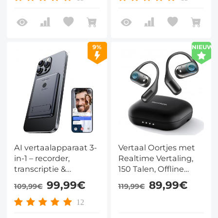
uur batterijduur, clip-
on ontwerp,
Kentfaith
9%
NIEUW
AI vertaalapparaat 3-
Vertaal Oortjes met
in-1 – recorder,
Realtime Vertaling,
transcriptie &
150 Talen, Offline
videovertaling in 150
Ondersteuning en
99,99€
89,99€
109,99€
119,99€
talen
Open-Oor Design
12