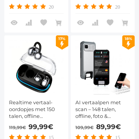
20
20
17%
18%
Realtime vertaal-
AI vertaalpen met
oordopjes met 150
scan – 148 talen,
talen, offline
offline, foto &
vertaling, vertaling
spraakvertaling
99,99€
89,99€
119,99€
109,99€
van video- en
spraakoproepen, 40
15
15