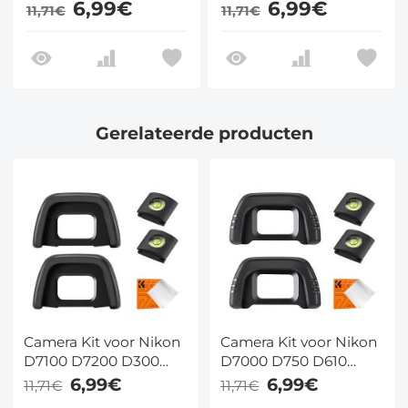
6,99€
6,99€
11,71€
11,71€
Vervangende
Vervangende
Oogschelp voor DK-
Oogschelp voor DK-
25 Zoeker Flitsschoen
24 Zoeker Flitsschoen
Cover en
Cover en
Schoonmaakdoek
Schoonmaakdoek
Gerelateerde producten
Camera Kit voor Nikon
Camera Kit voor Nikon
D7100 D7200 D300
D7000 D750 D610
D300s Inclusief
D600 D300 Series
6,99€
6,99€
11,71€
11,71€
Vervangende
Inclusief Vervangende