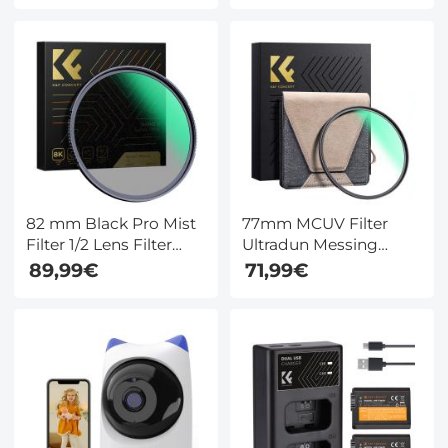
Nano Xcel Serie
Waterdichte Sonde
82 mm Black Pro Mist
77mm MCUV Filter
Filter 1/2 Lens Filter
Ultradun Messing
Voor Speciale Effecten
Frame HD 36 Laags
89,99€
71,99€
Ultrahelder Meerlaags
Nano Xcel Pro
Gecoat Met Waterdicht
Krasbestendig En
Antireflectie Nano Xcel
Serie