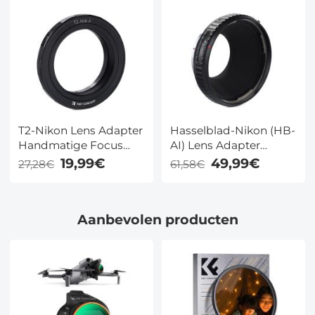
Lichaam
Lichaam
T2-Nikon Lens Adapter
Hasselblad-Nikon (HB-
Handmatige Focus
AI) Lens Adapter
Compatibele T2
Handmatige Focus
19,99€
49,99€
27,28€
61,58€
Lenzen voor Nikon F
Compatibele
Camera Lichaam
Hasselblad Lenzen
voor Nikon F Camera
Aanbevolen producten
Lichaam