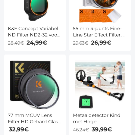
K&F Concept Variabel
55 mm 4-punts Fine-
ND Filter ND2-32 voor
Line Star Effect Filter,
DJI Mini 5 Pro – Multi-
Cine & Dreamlike
24,99€
26,99€
28,49€
29,63€
Coated Glas voor
Special Filter, 18-laags
Lichte tot Gemiddelde
gecoat optisch glas
Omstandigheden
met 3
stofzuigerdoeken -
Nano-Klear-serie
77 mm MCUV Lens
Metaaldetector Kind
Filter HD Gehard Glas
met Hoge
MCUV Ultraviolet 28
Gevoeligheid, LCD-
32,99€
39,99€
46,24€
Multi Gecoate Filters
scherm en IP68