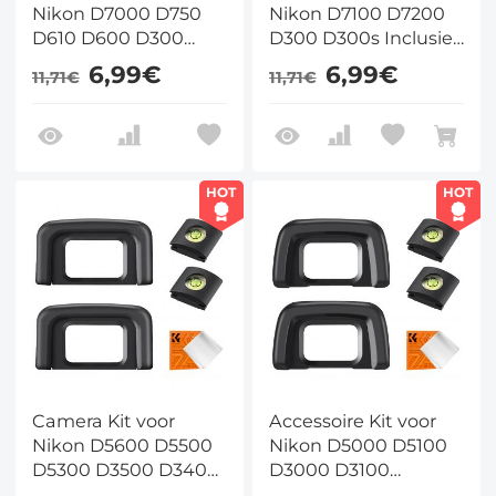
Nikon D7000 D750
Nikon D7100 D7200
D610 D600 D300
D300 D300s Inclusief
Series Inclusief
Vervangende
6,99€
6,99€
11,71€
11,71€
Vervangende
Oogschelp voor DK-
Oogschelp voor DK-21
23 Zoeker Flitsschoen
Zoeker Flitsschoen
Cover en
Cover en
Schoonmaakdoek
Schoonmaakdoek
HOT
HOT
Camera Kit voor
Accessoire Kit voor
Nikon D5600 D5500
Nikon D5000 D5100
D5300 D3500 D3400
D3000 D3100
Series Inclusief
Inclusief