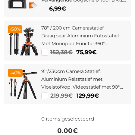
Zoeker Flitsschoen Cover en
6,99€
Schoonmaakdoek
78'' / 200 cm Camerastatief
-50%
Draagbaar Aluminium Fotostatief
Met Monopod Functie 360°
Balhoofd Inclusief
152,38€
75,99€
Snelkoppelingsplaat Voor Canon
Nikon Sony Olympus O234A7+BH-
91"/230cm Camera Statief,
-40%
28L (S210)
Aluminium Reisstatief met
Vloeistofkop, Videostatief met 90°
Middenkolom en Verwijderbare
219,99€
129,99€
Monopod, T254A7+FH-03
Hydraulische Videokop voor Dslr,
Camcorders, Camera's
0
items geselecteerd
0.00
€