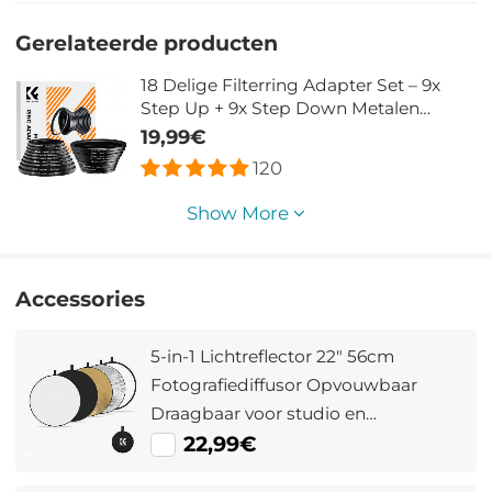
Gerelateerde producten
18 Delige Filterring Adapter Set – 9x
Step Up + 9x Step Down Metalen
Cameralens Ringen
19,99€
120
Show More
Accessories
5-in-1 Lichtreflector 22" 56cm
Fotografiediffusor Opvouwbaar
Draagbaar voor studio en
Buitenverlichting Goud Zilver Wit
22,99€
Zwart Doorschijnend