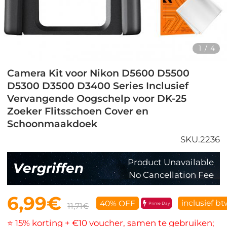
1
/
4
Camera Kit voor Nikon D5600 D5500
D5300 D3500 D3400 Series Inclusief
Vervangende Oogschelp voor DK-25
Zoeker Flitsschoen Cover en
Schoonmaakdoek
SKU.2236
Product Unavailable
Vergriffen
No Cancellation Fee
6,99€
inclusief b
40% OFF
Prime Day
11,71€
⭐ 15% korting + €10 voucher, samen te gebruiken;