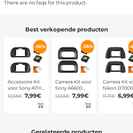
There are no faqs for this product.
Best verkopende producten
-36%
-36%
-
Accessoire Kit
Camera Kit voor
Camera Kit v
voor Sony A7III
Sony A6600
Nikon D700
A7IV A7RIV A9II
A6500 A6400
D750 D610
7,99€
7,99€
6,99
12,55€
12,55€
11,71€
Series Inclusief
Camera
D600 D300
Vervangende
Inclusief
Series Inclusi
Oogschelp en
Vervangende
Vervangend
Flitsschoen
Oogschelp voor
Oogschelp v
Cover met
FDA-EP17
DK-21 Zoeker
Gerelateerde producten
Schoonmaak
Flitsschoen
Flitsschoen