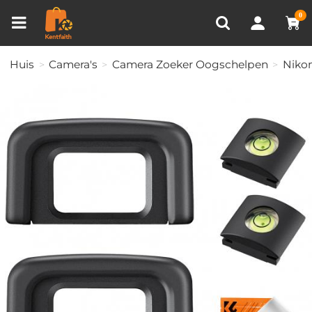
Productvergelijken (0)
RECENT BEKEKEN
0
Huis
Camera's
Camera Zoeker Oogschelpen
Niko