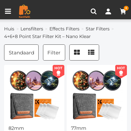
Productvergelijken (0)
RECENT BEKEKEN
0
Huis
Lensfilters
Effects Filters
Star Filters
4+6+8 Point Star Filter Kit – Nano Klear
Standaard
Filter
HOT
HOT
82mm
77mm