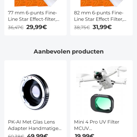
77 mm 6-punts Fine-
82 mm 6-punts Fine-
Line Star Effect-filter,
Line Star Effect Filter,
Cine & Dreamlike
Cine & Dreamlike
29,99€
31,99€
36,47€
38,75€
Special-filter, 18-laags
Special Filter 18-laags
gecoat optisch glas
gecoat optisch glas
met 3
met 3
Aanbevolen producten
stofzuigerdoeken -
stofzuigerdoeken -
Nano-Klear-serie
Nano-Klear-serie
PK-AI Met Glas Lens
Mini 4 Pro UV Filter
Adapter Handmatige
MCUV
Focus Compatibele
Beschermingsfilter HD
49,99€
19,99€
60,38€