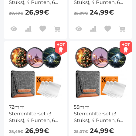
Stuks), 4 Punten, 6
Stuks), 4 Punten, 6
Punten, 8 Punten
Punten, 8 Punten
26,99€
24,99€
28,49€
25,07€
voor Kruisfilters,
voor Kruisfilters,
Sterrenfilterset met
Sterrenfilterset met
18 Lagen Nano
18 Lagen Nano
Coating Camera
Coating Camera
Sterrenfilter met 8
Sterrenfilter met 3
HOT
HOT
Schoonmaakdoekjes
Schoonmaakdoekjes
72mm
55mm
Sterrenfilterset (3
Sterrenfilterset (3
Stuks), 4 Punten, 6
Stuks), 4 Punten, 6
Punten, 8 Punten
Punten, 8 Punten
26,99€
24,99€
28,49€
25,07€
voor Kruisfilters,
voor Kruisfilters,