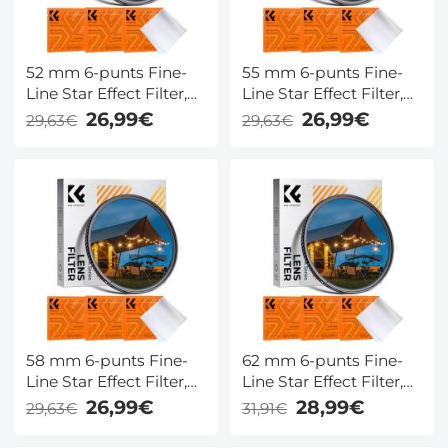
52 mm 6-punts Fine-
55 mm 6-punts Fine-
Line Star Effect Filter,
Line Star Effect Filter,
Cine & Dreamlike
Cine & Dreamlike
26,99€
26,99€
29,63€
29,63€
Special Filter 18-laags
Special Filter 18-laags
gecoat optisch glas
gecoat optisch glas
met 3
met 3
stofzuigerdoeken -
stofzuigerdoeken -
Nano-Klear-serie
Nano-Klear-serie
58 mm 6-punts Fine-
62 mm 6-punts Fine-
Line Star Effect Filter,
Line Star Effect Filter,
Cine & Dreamlike
Cine & Dreamlike
26,99€
28,99€
29,63€
31,91€
Special Filter, 18-laags
Special Filter 18-laags
gecoat optisch glas
gecoat optisch glas