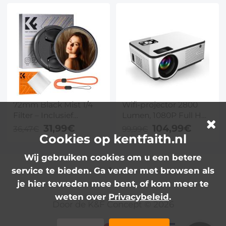
72mm Black Mist 1/4
Wifi-projector 2800
Filter – Inclusief
Lumen, 1080P Full HD-
Lensdop en
ondersteunde
31,99€
104,99€
36,47€
99,99€
Cookies op kentfaith.nl
Onderhoudsdoekje,
draadloze projector
Professionele Mistfilter
Compatibel met tv-
Wij gebruiken cookies om u een betere
voor Camera & Film
stick, smartphone,
met 18x Nano
tablet, HDMI, USB,
service te bieden. Ga verder met browsen als
Coating(Nano Klear)
VGA
je hier tevreden mee bent, of kom meer te
weten over
Privacybeleid
.
Door de K&F Concept © 2026