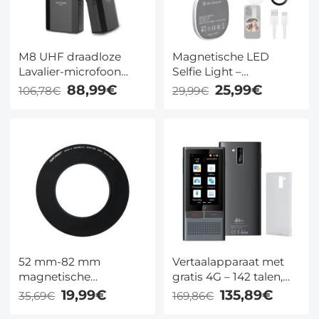
75'')
M8 UHF draadloze
Magnetische LED
Lavalier-microfoon
Selfie Light –
voor videocamera en
Opvouwbare Make-up
88,99€
25,99€
106,78€
29,99€
camcorder
& Vlog Lamp met
Spiegel, Dimbaar
3000K-6500K voor
iPhone
Videogesprekken &
Content Creatie – K&F
Concept (Wit)
52 mm-82 mm
Vertaalapparaat met
magnetische
gratis 4G – 142 talen,
lensfilteradapterring
offline, foto & opname
19,99€
135,89€
35,69€
169,86€
vertaling