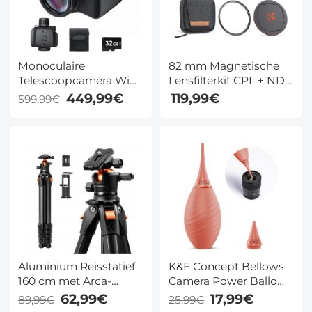
Monoculaire
82 mm Magnetische
Telescoopcamera WiFi
Lensfilterkit CPL + ND8
8x42mm BAK4 Prisma
+ ND64 + Adapterring
449,99€
119,99€
599,99€
2K Foto 1080P Video
+ Lensdop 5 in 1
4000mAh Batterij ###
Snelwisselsysteem
Nano Xcel Serie
Aluminium Reisstatief
K&F Concept Bellows
160 cm met Arca-
Camera Power Ballows
Compatibele Balhoofd,
Reiniging Uitgerust
62,99€
17,99€
89,99€
25,99€
Lichtgewicht (1,2 kg),
met Lange Tuiten met