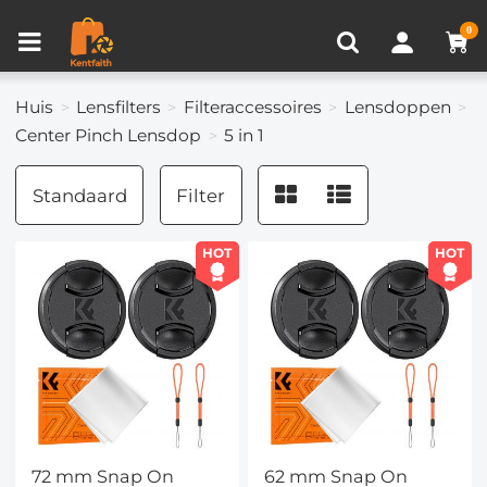
Productvergelijken (0)
RECENT BEKEKEN
0
Huis
Lensfilters
Filteraccessoires
Lensdoppen
Center Pinch Lensdop
5 in 1
Standaard
Filter
HOT
HOT
72 mm Snap On
62 mm Snap On