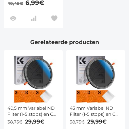
6,99€
10,45€
Leash Compatibel
Met Nikon / Canon /
Sony / Fujifilm
Cameralenzen
Gerelateerde producten
40,5 mm Variabel ND
43 mm Variabel ND
Filter (1-5 stops) en CPL
Filter (1-5 stops) en CPL
Filter 2 in 1 voor
Filter 2 in 1 voor
29,99€
29,99€
38,75€
38,75€
Camerafilterlens Nano
Camerafilterlens Nano