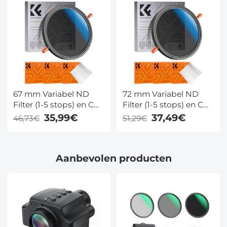
67 mm Variabel ND
72 mm Variabel ND
Filter (1-5 stops) en CPL
Filter (1-5 stops) en CPL
Filter 2 in 1 voor
Filter 2 in 1 voor
35,99€
37,49€
46,73€
51,29€
Camerafilterlens Nano
Camerafilterlens Nano
Klear Serie
Klear Serie
Aanbevolen producten