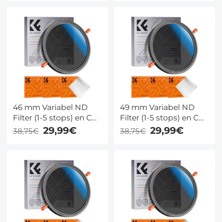
Klear Serie
Klear Serie
46 mm Variabel ND
49 mm Variabel ND
Filter (1-5 stops) en CPL
Filter (1-5 stops) en CPL
Filter 2 in 1 voor
Filter 2 in 1 voor
29,99€
29,99€
38,75€
38,75€
Camerafilterlens Nano
Camerafilterlens Nano
Klear Serie
Klear Serie