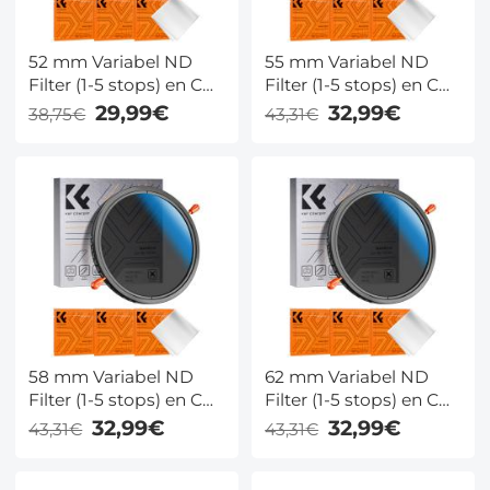
52 mm Variabel ND
55 mm Variabel ND
Filter (1-5 stops) en CPL
Filter (1-5 stops) en CPL
Filter 2 in 1 voor
Filter 2 in 1 voor
29,99€
32,99€
38,75€
43,31€
Camerafilterlens Nano
Camerafilterlens Nano
Klear Serie
Klear Serie
58 mm Variabel ND
62 mm Variabel ND
Filter (1-5 stops) en CPL
Filter (1-5 stops) en CPL
Filter 2 in 1 voor
Filter 2 in 1 voor
32,99€
32,99€
43,31€
43,31€
Camerafilterlens Nano
Camerafilterlens Nano
Klear Serie
Klear Serie