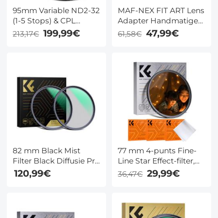
95mm Variable ND2-32
MAF-NEX FIT ART Lens
(1-5 Stops) & CPL
Adapter Handmatige
Circulaire
Focus Compatibele
199,99€
47,99€
213,17€
61,58€
Polarisatiefilter 2-in-1
Minolta AF / Sony
voor Camera Lens -
Alpha A Serie DSLR
Nano-X Serie
Lenzen voor Sony E
Camera Lichaam
82 mm Black Mist
77 mm 4-punts Fine-
Filter Black Diffusie Pro
Line Star Effect-filter,
Mist 1/4 + 1/8 Filter Kit
Cine & Dreamlike
120,99€
29,99€
36,47€
Mist Filmisch
Special-filter, 18-laags
Effectfilter Voor Vlog /
gecoat optisch glas
Video / Portretbeeld
met 3
Met 28 Meerlaags
stofzuigerdoeken -