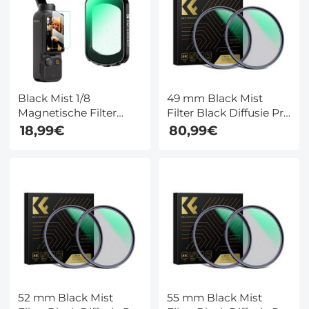
Mist filters voor DJI
Osmo Pocket 3 Creator
Combo
Black Mist 1/8
49 mm Black Mist
Magnetische Filter
Filter Black Diffusie Pro
Voor DJI Osmo Pocket
Mist 1/4 + 1/8 Filter Kit
18,99€
80,99€
3 Black Diffusie
Mist Filmisch
Creatieve Mist
Effectfilter Voor Vlog /
Filmische Effectfilters
Video / Portretbeeld
Met 28 Meerlaags
Gecoate Nano Xcel
Serie
52 mm Black Mist
55 mm Black Mist