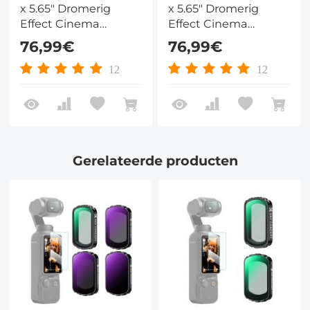
x 5.65" Dromerig
x 5.65" Dromerig
Effect Cinema
Effect Cinema
Square Filter
Square Filter
76,99€
76,99€
Compatibel met Tilta
Compatibel met Tilta
en SmallRig Matte
en SmallRig Matte
12
12
Box voor Filmische
Box voor Filmische
Foto Videografie
Foto Videografie
Nano Xcel Serie
Nano Xcel Serie
Gerelateerde producten