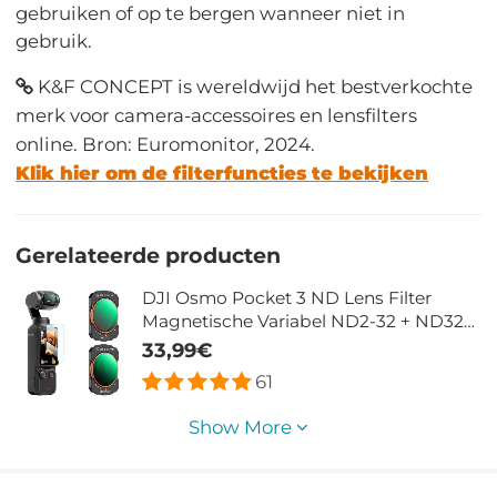
gebruiken of op te bergen wanneer niet in
gebruik.
K&F CONCEPT is wereldwijd het bestverkochte
merk voor camera-accessoires en lensfilters
online. Bron: Euromonitor, 2024.
Klik hier om de filterfuncties te bekijken
Gerelateerde producten
DJI Osmo Pocket 3 ND Lens Filter
Magnetische Variabel ND2-32 + ND32-
512 Filter Met Neutrale Dichtheid 28
33,99€
Laags Nano Gecoat HD Optisch Glas
61
Show More