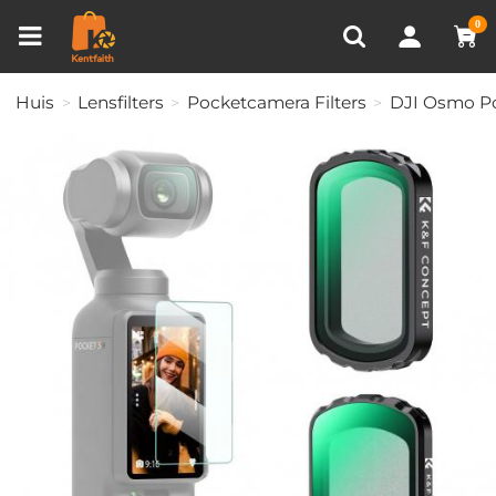
Productvergelijken (0)
RECENT BEKEKEN
0
Huis
Lensfilters
Pocketcamera Filters
DJI Osmo Po