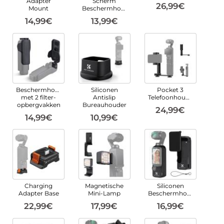
Adapter
Scherm
26,99€
Mount
Beschermhoes
14,99€
13,99€
Beschermhoes
Siliconen
Pocket 3
met 2 filter-
Antislip
Telefoonhouder
opbergvakken
Bureauhouder
24,99€
14,99€
10,99€
Charging
Magnetische
Siliconen
Adapter Base
Mini-Lamp
Beschermhoes
22,99€
17,99€
16,99€