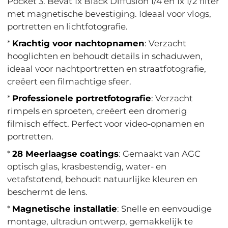
Pocket 3. Bevat 1x Black Diffusion 1/4 en 1x 1/2 filter
met magnetische bevestiging. Ideaal voor vlogs,
portretten en lichtfotografie.
*
Krachtig voor nachtopnamen
: Verzacht
hooglichten en behoudt details in schaduwen,
ideaal voor nachtportretten en straatfotografie,
creëert een filmachtige sfeer.
*
Professionele portretfotografie
: Verzacht
rimpels en sproeten, creëert een dromerig
filmisch effect. Perfect voor video-opnamen en
portretten.
*
28 Meerlaagse coatings
: Gemaakt van AGC
optisch glas, krasbestendig, water- en
vetafstotend, behoudt natuurlijke kleuren en
beschermt de lens.
*
Magnetische installatie
: Snelle en eenvoudige
montage, ultradun ontwerp, gemakkelijk te