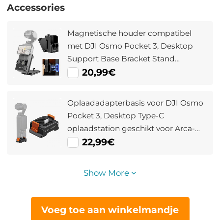
Accessories
Magnetische houder compatibel
met DJI Osmo Pocket 3, Desktop
Support Base Bracket Stand
Expansion Adapter, Pocket 3
20,99€
Multifunctionele magneet Zuignap
Uitbreidingsframe Accessoires
Oplaadadapterbasis voor DJI Osmo
Pocket 3, Desktop Type-C
oplaadstation geschikt voor Arca-
Swiss standaard, met 1/4
22,99€
schroefgat/vouwvinger,
aluminiumlegeringbeugel
Show More
Voeg toe aan winkelmandje