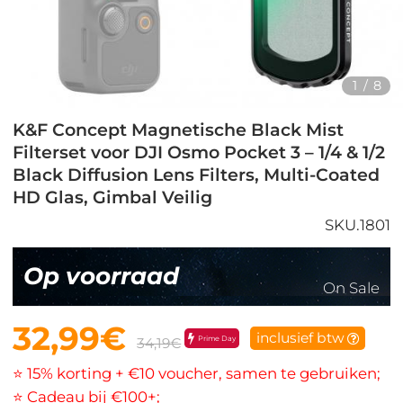
1
/
8
K&F Concept Magnetische Black Mist
Filterset voor DJI Osmo Pocket 3 – 1/4 & 1/2
Black Diffusion Lens Filters, Multi-Coated
HD Glas, Gimbal Veilig
SKU.1801
Op voorraad
On Sale
32,99€
inclusief btw
Prime Day
34,19€
⭐ 15% korting + €10 voucher, samen te gebruiken;
⭐ Cadeau bij €100+;